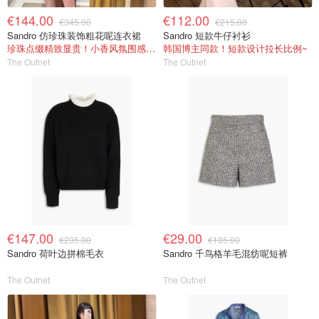
€144.00
€112.00
€345.00
€215.00
Sandro 仿珍珠装饰粗花呢连衣裙
Sandro 短款牛仔衬衫
珍珠点缀精致显贵！小香风氛围感拉满
韩国博主同款！短款设计拉长比例~
The Outnet
The Outnet
€147.00
€29.00
€235.00
€185.00
Sandro 荷叶边拼棉毛衣
Sandro 千鸟格羊毛混纺呢短裤
The Outnet
The Outnet