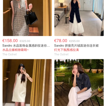
€158.00
€78.00
€325.00
€295.00
Sandro 水晶装饰金属感斜纹迷你连衣裙
Sandro 拼接亮片绒面迷你连衣裙
水晶点缀精致吸睛~
灯光下氛围感拉满
The Outnet
The Outnet