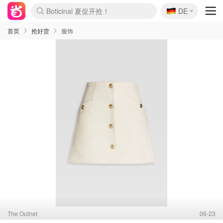
🇩🇪
Boticinal 夏促开抢！
4折！lulu周四疯狂上新
DE
还没结束！&OtherStories大促
Joybuy变相75折 随时失效
速领！Stanley独家85折
疑似霸哥！Camper额外叠85折
Zalando 奥莱闪促！每日更新
Moncler反季囤！5折起+叠9折
Coach Brooklyn仅€192
首页
抢好货
服饰
The Outnet
06-23