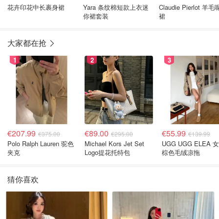
花卉印花中长裹身裙
Yara 条纹棉短款上衣迷
Claudie Pierlot 羊
你裙套装
裙
大家都在抢
1
2
3
€207.99
€89.00
€55.99
€375.00
€295.00
€139.99
Polo Ralph Lauren 驼色
Michael Kors Jet Set
UGG UGG ELEA 
夹克
Logo提花托特包
棕色毛绒凉拖
猜你喜欢