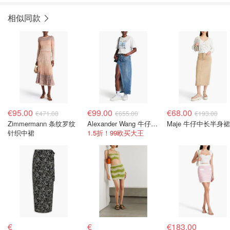
相似同款
€95.00
€99.00
€68.00
€471.00
€655.00
€193.00
Zimmermann 条纹罗纹
Alexander Wang 牛仔长裙
Maje 牛仔中长半身裙
针织中裙
1.5折！99欧买大王
€
€
€183.00