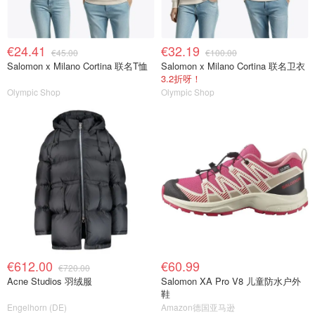
€24.41
€32.19
€45.00
€100.00
Salomon x Milano Cortina 联名T恤
Salomon x Milano Cortina 联名卫衣
3.2折呀！
Olympic Shop
Olympic Shop
€612.00
€60.99
€720.00
Acne Studios 羽绒服
Salomon XA Pro V8 儿童防水户外
鞋
Engelhorn (DE)
Amazon德国亚马逊