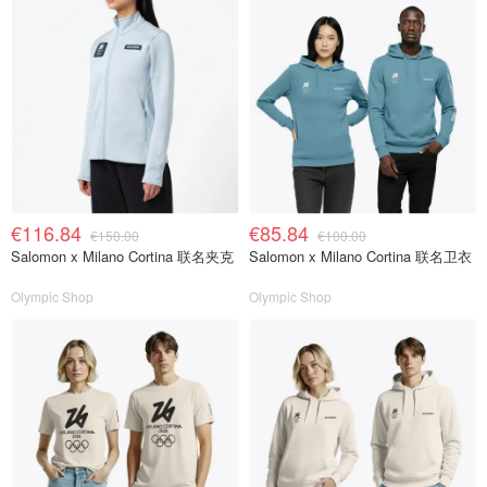
€116.84
€85.84
€150.00
€100.00
Salomon x Milano Cortina 联名夹克
Salomon x Milano Cortina 联名卫衣
Olympic Shop
Olympic Shop