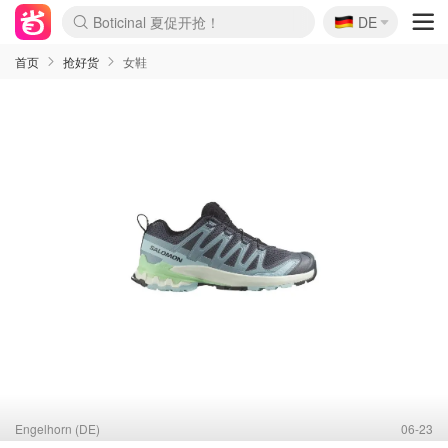
🇩🇪
4折！lulu周四疯狂上新
DE
还没结束！&OtherStories大促
Joybuy变相75折 随时失效
速领！Stanley独家85折
疑似霸哥！Camper额外叠85折
Zalando 奥莱闪促！每日更新
Moncler反季囤！5折起+叠9折
Coach Brooklyn仅€192
首页
抢好货
女鞋
Engelhorn (DE)
06-23