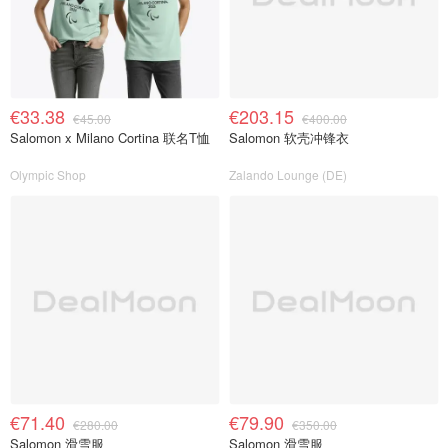
€33.38
€203.15
€45.00
€400.00
Salomon x Milano Cortina 联名T恤
Salomon 软壳冲锋衣
Olympic Shop
Zalando Lounge (DE)
€71.40
€79.90
€280.00
€350.00
Salomon 滑雪服
Salomon 滑雪服