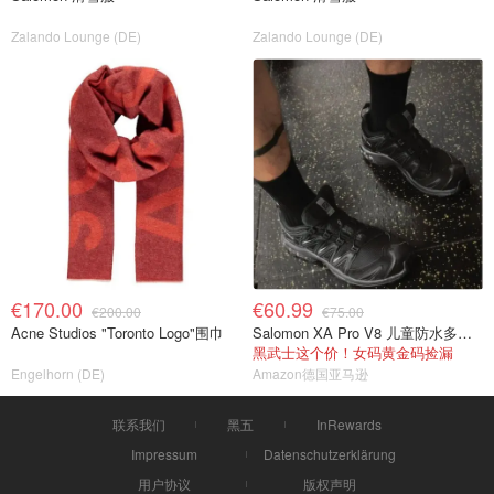
Zalando Lounge (DE)
Zalando Lounge (DE)
€170.00
€60.99
€200.00
€75.00
Acne Studios "Toronto Logo"围巾
Salomon XA Pro V8 儿童防水多功能鞋
黑武士这个价！女码黄金码捡漏
Engelhorn (DE)
Amazon德国亚马逊
联系我们
黑五
InRewards
Impressum
Datenschutzerklärung
用户协议
版权声明