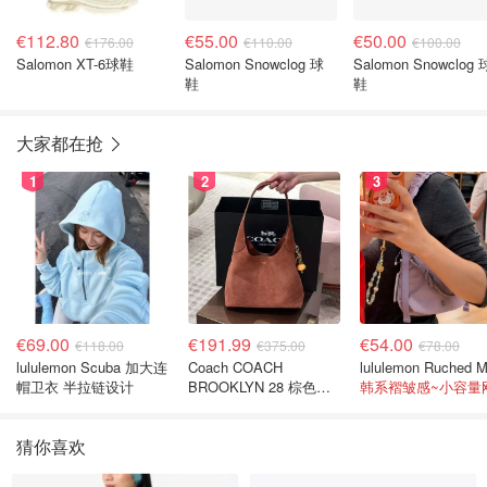
€112.80
€55.00
€50.00
€176.00
€110.00
€100.00
Salomon XT-6球鞋
Salomon Snowclog 球
Salomon Snowclog 
鞋
鞋
大家都在抢
1
2
3
€69.00
€191.99
€54.00
€118.00
€375.00
€78.00
lululemon Scuba 加大连
Coach COACH
帽卫衣 半拉链设计
BROOKLYN 28 棕色金
色水桶包
猜你喜欢