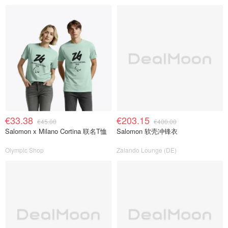
€33.38
€203.15
€45.00
€400.00
Salomon x Milano Cortina 联名T恤
Salomon 软壳冲锋衣
Olympic Shop
Zalando Lounge (DE)