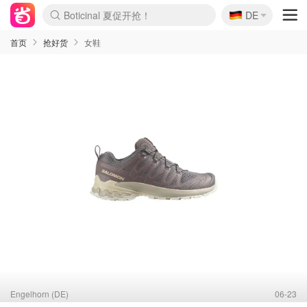
🇩🇪
Boticinal 夏促开抢！
DE
4折！lulu周四疯狂上新
还没结束！&OtherStories大促
Joybuy变相75折 随时失效
速领！Stanley独家85折
疑似霸哥！Camper额外叠85折
Zalando 奥莱闪促！每日更新
Moncler反季囤！5折起+叠9折
Coach Brooklyn仅€192
首页
抢好货
女鞋
Engelhorn (DE)
06-23