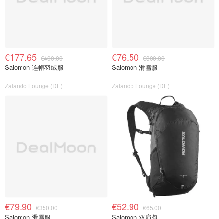
€177.65
€76.50
€400.00
€300.00
Salomon 连帽羽绒服
Salomon 滑雪服
Zalando Lounge (DE)
Zalando Lounge (DE)
€79.90
€52.90
€350.00
€65.00
Salomon 滑雪服
Salomon 双肩包