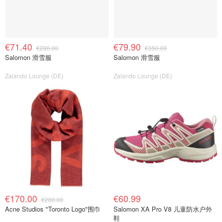
€71.40
€79.90
€280.00
€350.00
Salomon 滑雪服
Salomon 滑雪服
Zalando Lounge (DE)
Zalando Lounge (DE)
€170.00
€60.99
€200.00
Acne Studios "Toronto Logo"围巾
Salomon XA Pro V8 儿童防水户外
鞋