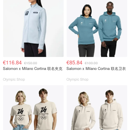
€116.84
€85.84
€150.00
€100.00
Salomon x Milano Cortina 联名夹克
Salomon x Milano Cortina 联名卫衣
Olympic Shop
Olympic Shop