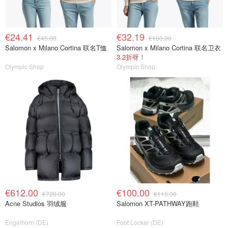
€24.41
€32.19
€45.00
€100.00
Salomon x Milano Cortina 联名T恤
Salomon x Milano Cortina 联名卫衣
3.2折呀！
Olympic Shop
Olympic Shop
€612.00
€100.00
€720.00
€115.00
Acne Studios 羽绒服
Salomon XT-PATHWAY跑鞋
Engelhorn (DE)
Foot Locker (DE)