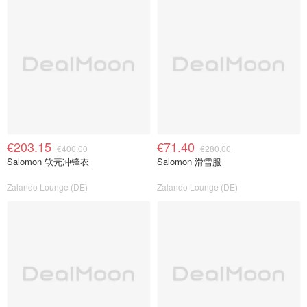
€203.15
€71.40
€400.00
€280.00
Salomon 软壳冲锋衣
Salomon 滑雪服
Zalando Lounge (DE)
Zalando Lounge (DE)