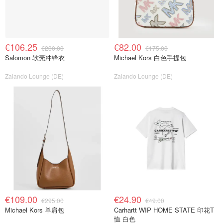
€106.25
€82.00
€230.00
€175.00
Salomon 软壳冲锋衣
Michael Kors 白色手提包
Zalando Lounge (DE)
Zalando Lounge (DE)
€109.00
€24.90
€295.00
€49.00
Michael Kors 单肩包
Carhartt WIP HOME STATE 印花T
恤 白色