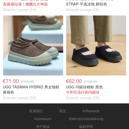
高级感拉满！微醺出片神器
STRAP 平底凉拖 醇棕色
Zalando Lounge (DE)
Zalando Lounge (DE)
€71.00
€62.00
€199.95
€139.95
UGG TASMAN HYBRID 男女拖鞋
UGG 玛丽珍棉鞋 黑色
黄褐色
今年巨流行的玛丽珍
Zalando Lounge (DE)
Zalando Lounge (DE)
联系我们
黑五
InRewards
Impressum
Datenschutzerklärung
用户协议
版权声明