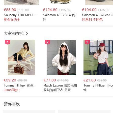
€85.90
€124.80
€104.00
€190.00
€195.00
€185.00
Saucony TRIUMPH 跑鞋 白色
Salomon XT-6 GTX 跑
黄金女码全
鞋
同系列 不同色
大家都在抢
1
2
3
€39.20
€77.00
€21.60
€99.90
€110.00
€39.90
Tommy Hilfiger 黄色条纹衬衫
Ralph Lauren 法式毛圈
Tommy Hilfiger 小lo
Jisoo同款！
拉链连帽卫衣 男童
恤
猜你喜欢