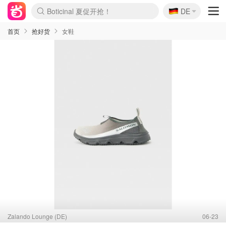
🇩🇪
4折！lulu周四疯狂上新
DE
Boticinal 夏促开抢！
还没结束！&OtherStories大促
Joybuy变相75折 随时失效
速领！Stanley独家85折
疑似霸哥！Camper额外叠85折
Zalando 奥莱闪促！每日更新
Moncler反季囤！5折起+叠9折
Coach Brooklyn仅€192
首页
抢好货
女鞋
Zalando Lounge (DE)
06-23