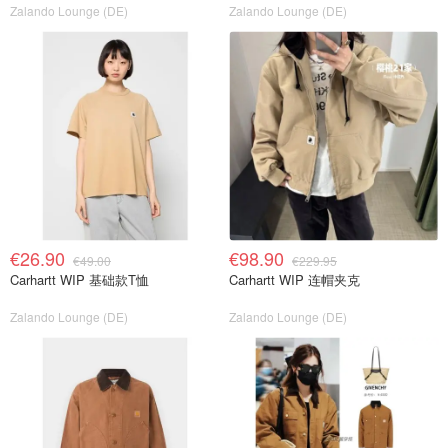
Zalando Lounge (DE)
Zalando Lounge (DE)
€26.90
€98.90
€49.00
€229.95
Carhartt WIP 基础款T恤
Carhartt WIP 连帽夹克
Zalando Lounge (DE)
Zalando Lounge (DE)