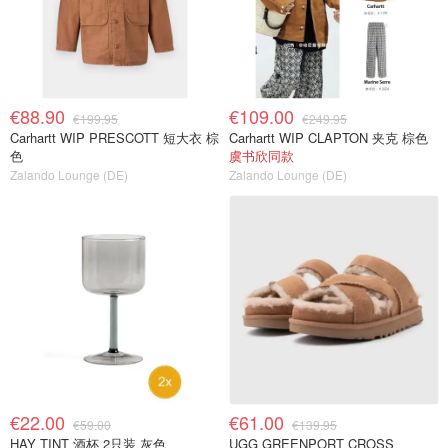
€88.90
€109.00
€199.95
€249.95
Carhartt WIP PRESCOTT 短大衣 棕
Carhartt WIP CLAPTON 夹克 棕色
色
虞书欣同款
Zalando Lounge (DE)
Zalando Lounge (DE)
€22.00
€61.00
€59.00
€139.95
HAY TINT 酒杯 2只装 灰色
UGG GREENPORT CROSS