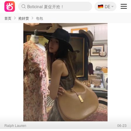
🇩🇪
4折！lulu周四疯狂上新
DE
Boticinal 夏促开抢！
还没结束！&OtherStories大促
Joybuy变相75折 随时失效
速领！Stanley独家85折
疑似霸哥！Camper额外叠85折
Zalando 奥莱闪促！每日更新
Moncler反季囤！5折起+叠9折
Coach Brooklyn仅€192
首页
抢好货
包包
Ralph Lauren
06-23