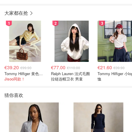
大家都在抢
1
2
3
€39.20
€77.00
€21.60
€99.90
€110.00
€39.90
Tommy Hilfiger 黄色条纹衬衫
Ralph Lauren 法式毛圈
Tommy Hilfiger 小lo
Jisoo同款！
拉链连帽卫衣 男童
恤
猜你喜欢