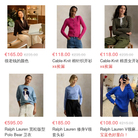
€165.00
€118.00
€118.00
€235.00
€235.00
€235.00
很老钱的颜色
Cable-Knit 棉针织开衫
Cable-Knit 棉质女开
xs捡漏
xs捡漏
€595.00
€185.00
€108.00
€215.00
Ralph Lauren 宽松版型
Ralph Lauren 修身V领
Ralph Laure
Polo Bear 卫衣
套头衫
宝蓝色好显白！