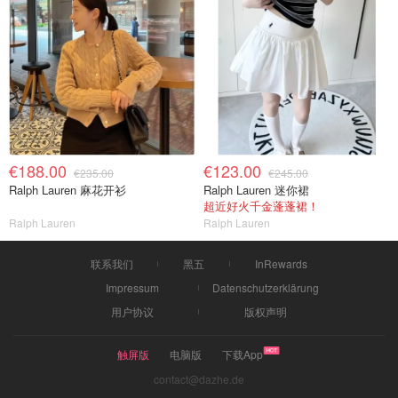
€188.00
€123.00
€235.00
€245.00
Ralph Lauren 麻花开衫
Ralph Lauren 迷你裙
超近好火千金蓬蓬裙！
Ralph Lauren
Ralph Lauren
联系我们
黑五
InRewards
Impressum
Datenschutzerklärung
用户协议
版权声明
触屏版
电脑版
下载App
contact@dazhe.de