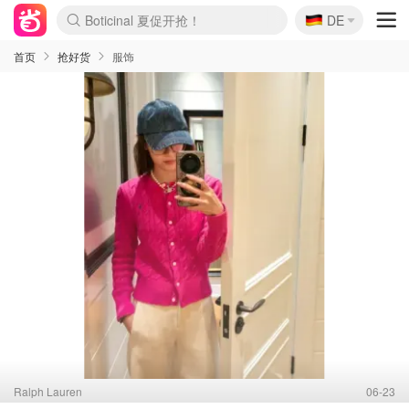
🇩🇪
4折！lulu周四疯狂上新
DE
Boticinal 夏促开抢！
还没结束！&OtherStories大促
Joybuy变相75折 随时失效
速领！Stanley独家85折
疑似霸哥！Camper额外叠85折
Zalando 奥莱闪促！每日更新
Moncler反季囤！5折起+叠9折
Coach Brooklyn仅€192
首页
抢好货
服饰
Ralph Lauren
06-23