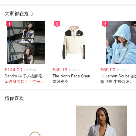
大家都在抢
1
2
3
€144.00
€39.19
€69.00
€275.00
€100.00
€118.00
Sandro 牛仔拼接麻花针织夹克
The North Face Sheru
lululemon Scuba
金玟庭同款！！牛仔拼接超有层次感
防风夹克
帽卫衣 半拉链设计
猜你喜欢