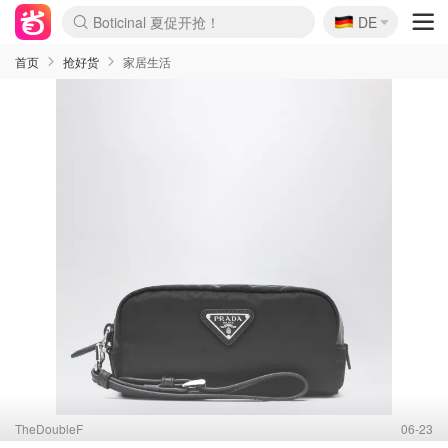
Boticinal 夏促开抢！
🇩🇪
DE
4折！lulu周四疯狂上新
还没结束！&OtherStories大促
Joybuy变相75折 随时失效
速领！Stanley独家85折
疑似霸哥！Camper额外叠85折
Zalando 奥莱闪促！每日更新
Moncler反季囤！5折起+叠9折
Coach Brooklyn仅€192
首页
抢好货
家居生活
TheDoubleF
06-23