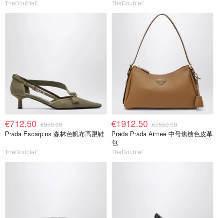
TheDoubleF
TheDoubleF
€712.50
€1912.50
€950.00
€2550.00
Prada Escarpins 森林色帆布高跟鞋
Prada Prada Aimee 中号焦糖色皮革
包
TheDoubleF
TheDoubleF