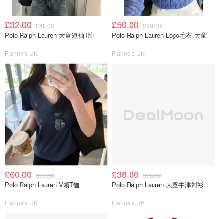
£32.00
£50.00
£40.00
£99.00
Polo Ralph Lauren 大童短袖T恤
Polo Ralph Lauren Logo毛衣 大童
Flannels UK
Flannels UK
£60.00
£38.00
£75.00
£75.00
Polo Ralph Lauren V领T恤
Polo Ralph Lauren 大童牛津衬衫
Flannels UK
Flannels UK