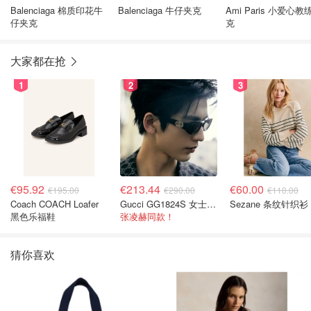
Balenciaga 棉质印花牛
Balenciaga 牛仔夹克
Ami Paris 小爱心教
仔夹克
克
大家都在抢
1
2
3
€95.92
€213.44
€60.00
€195.00
€290.00
€110.00
Coach COACH Loafer
Gucci GG1824S 女士太阳镜
Sezane 条纹针织衫
黑色乐福鞋
张凌赫同款！
猜你喜欢