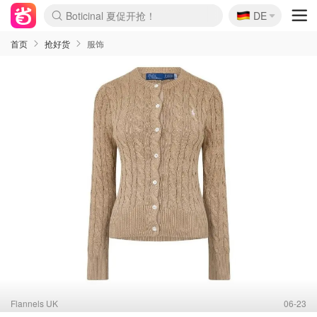
🇩🇪
4折！lulu周四疯狂上新
DE
Boticinal 夏促开抢！
还没结束！&OtherStories大促
Joybuy变相75折 随时失效
速领！Stanley独家85折
疑似霸哥！Camper额外叠85折
Zalando 奥莱闪促！每日更新
Moncler反季囤！5折起+叠9折
Coach Brooklyn仅€192
首页
抢好货
服饰
Flannels UK
06-23