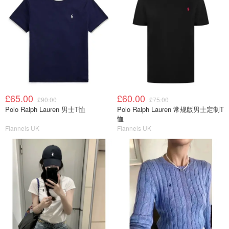
£65.00
£60.00
£90.00
£75.00
Polo Ralph Lauren 男士T恤
Polo Ralph Lauren 常规版男士定制T
恤
Flannels UK
Flannels UK