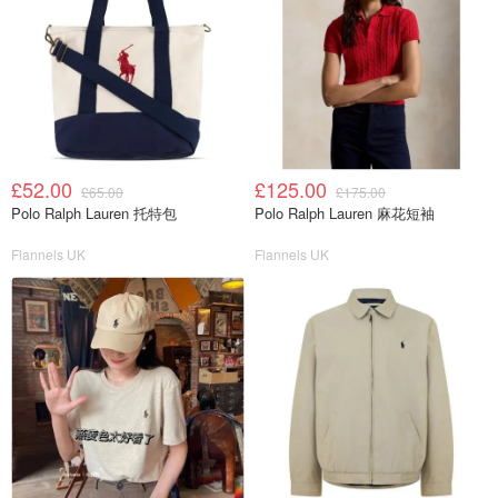
£52.00
£125.00
£65.00
£175.00
Polo Ralph Lauren 托特包
Polo Ralph Lauren 麻花短袖
Flannels UK
Flannels UK