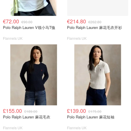
€72.00
€214.80
€90.00
€262.80
Polo Ralph Lauren V领小马T恤
Polo Ralph Lauren 麻花毛衣开衫
Flannels UK
Flannels UK
£155.00
£139.00
£189.00
£175.00
Polo Ralph Lauren 麻花毛衣
Polo Ralph Lauren 麻花短袖
Flannels UK
Flannels UK