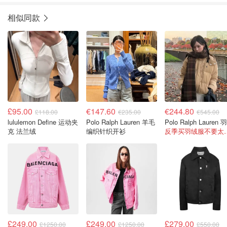
相似同款
£95.00
€147.60
€244.80
£118.00
€235.00
€545.00
lululemon Define 运动夹
Polo Ralph Lauren 羊毛
克 法兰绒
编织针织开衫
反季买羽绒服
£249.00
£249.00
£279.00
£1250.00
£1250.00
£550.00