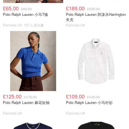
£65.00
£189.00
£80.00
£235.00
Polo Ralph Lauren 小马T恤
Polo Ralph Lauren 防泼水Harrington
夹克
Flannels UK
197人感兴趣
Flannels UK
£125.00
£109.00
£175.00
£135.00
Polo Ralph Lauren 麻花短袖
Polo Ralph Lauren 小马衬衫
Flannels UK
Flannels UK