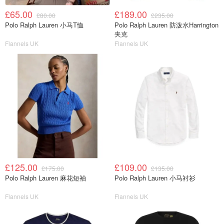
£65.00
£189.00
£80.00
£235.00
Polo Ralph Lauren 小马T恤
Polo Ralph Lauren 防泼水Harrington
夹克
Flannels UK
Flannels UK
£125.00
£109.00
£175.00
£135.00
Polo Ralph Lauren 麻花短袖
Polo Ralph Lauren 小马衬衫
Flannels UK
Flannels UK