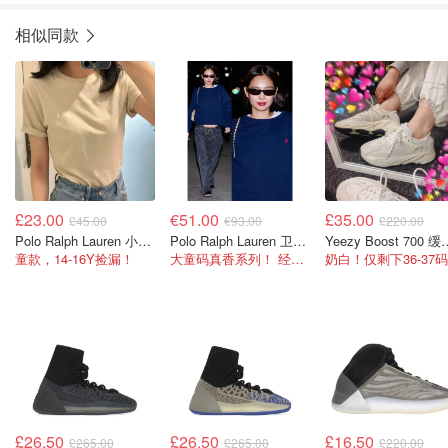
相似同款
£23.00
€51.00
£35.00
£45.00
€93.00
£220.00
Polo Ralph Lauren 小马T恤
Polo Ralph Lauren 卫衣 大童款
Yeezy Boost
童款，14-16Y捡漏！
大童码真香系列！ 经典Logo卫衣百搭耐看
奶白！仅剩下36-37码
£26.50
£26.50
£16.50
£265.00
£265.00
£220.00