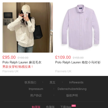
£95.00
£109.00
£190.00
£155.00
Polo Ralph Lauren 麻花毛衣
Polo Ralph Lauren 格纹小马衬衫
男款女穿松弛感拉满！
Flannels UK
Flannels UK
联系我们
黑五
InRewards
Impressum
Datenschutzerklärung
用户协议
版权声明
触屏版
电脑版
下载App