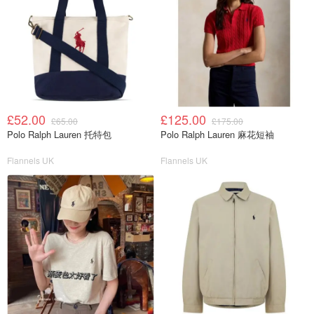
£52.00
£125.00
£65.00
£175.00
Polo Ralph Lauren 托特包
Polo Ralph Lauren 麻花短袖
Flannels UK
Flannels UK