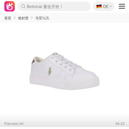
🇩🇪
4折！lulu周四疯狂上新
DE
Boticinal 夏促开抢！
还没结束！&OtherStories大促
Joybuy变相75折 随时失效
速领！Stanley独家85折
疑似霸哥！Camper额外叠85折
Zalando 奥莱闪促！每日更新
Moncler反季囤！5折起+叠9折
Coach Brooklyn仅€192
首页
抢好货
母婴玩具
Flannels UK
06-23