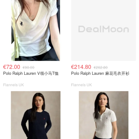
€72.00
€214.80
€90.00
€262.80
Polo Ralph Lauren V领小马T恤
Polo Ralph Lauren 麻花毛衣开衫
Flannels UK
Flannels UK