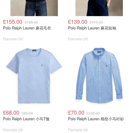
£155.00
£139.00
£189.00
£175.00
Polo Ralph Lauren 麻花毛衣
Polo Ralph Lauren 麻花短袖
Flannels UK
Flannels UK
£68.00
£70.00
£95.00
£139.00
Polo Ralph Lauren 小马T恤
Polo Ralph Lauren 格纹小马衬衫
Flannels UK
Flannels UK