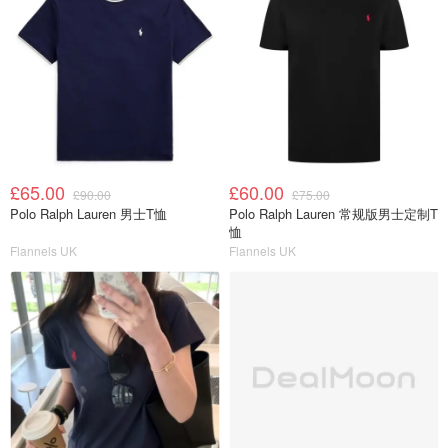
£65.00
£60.00
£90.00
£75.00
Polo Ralph Lauren 男士T恤
Polo Ralph Lauren 常规版男士定制T
恤
Flannels UK
Flannels UK