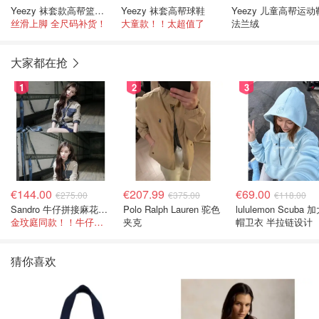
Yeezy 袜套款高帮篮球鞋
Yeezy 袜套高帮球鞋
Yeezy 儿童高帮运动鞋
丝滑上脚 全尺码补货！
大童款！！太超值了
法兰绒
大家都在抢
1
2
3
€144.00
€207.99
€69.00
€275.00
€375.00
€118.00
Sandro 牛仔拼接麻花针织夹克
Polo Ralph Lauren 驼色
lululemon Scuba
金玟庭同款！！牛仔拼接超有层次感
夹克
帽卫衣 半拉链设计
猜你喜欢