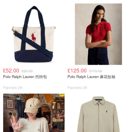
£52.00
£125.00
£65.00
£175.00
Polo Ralph Lauren 托特包
Polo Ralph Lauren 麻花短袖
Flannels UK
Flannels UK