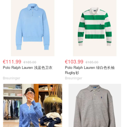
€111.99
€103.99
€185.00
€185.00
Polo Ralph Lauren 浅蓝色卫衣
Polo Ralph Lauren 绿白色长袖
Rugby衫
Breuninger
Breuninger