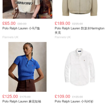
£65.00
£189.00
£80.00
£235.00
Polo Ralph Lauren 小马T恤
Polo Ralph Lauren 防泼水Harrington
夹克
Flannels UK
Flannels UK
£125.00
£109.00
£175.00
£135.00
Polo Ralph Lauren 麻花短袖
Polo Ralph Lauren 小马衬衫