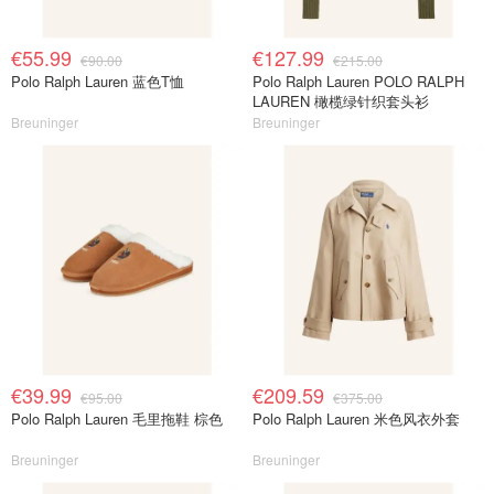
€55.99
€127.99
€90.00
€215.00
Polo Ralph Lauren 蓝色T恤
Polo Ralph Lauren POLO RALPH
LAUREN 橄榄绿针织套头衫
Breuninger
Breuninger
€39.99
€209.59
€95.00
€375.00
Polo Ralph Lauren 毛里拖鞋 棕色
Polo Ralph Lauren 米色风衣外套
Breuninger
Breuninger