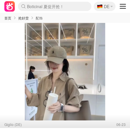
🇩🇪
4折！lulu周四疯狂上新
DE
Boticinal 夏促开抢！
还没结束！&OtherStories大促
Joybuy变相75折 随时失效
速领！Stanley独家85折
疑似霸哥！Camper额外叠85折
Zalando 奥莱闪促！每日更新
Moncler反季囤！5折起+叠9折
Coach Brooklyn仅€192
首页
抢好货
配饰
Giglio (DE)
06-23