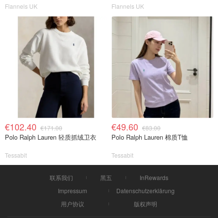
Flannels UK
Flannels UK
€102.40
€49.60
€171.00
€83.00
Polo Ralph Lauren 轻质抓绒卫衣
Polo Ralph Lauren 棉质T恤
Tessabit
Tessabit
联系我们
黑五
InRewards
Impressum
Datenschutzerklärung
用户协议
版权声明