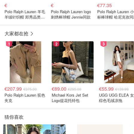
€
€
€77.35
Polo Ralph Lauren 羊毛
Polo Ralph Lauren logo
Polo Ralph Lauren 
羊绒针织帽 郑秀晶类似
刺绣棒球帽 Jennie同款
标棒球帽 哈尼克孜同
款
大家都在抢
1
2
3
€207.99
€89.00
€55.99
€375.00
€295.00
€139.99
Polo Ralph Lauren 驼色
Michael Kors Jet Set
UGG UGG ELEA 
夹克
Logo提花托特包
棕色毛绒凉拖
猜你喜欢