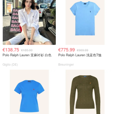
€138.75
€775.99
€185.00
€969.99
Polo Ralph Lauren 亚麻衬衫 白色
Polo Ralph Lauren 浅蓝色T恤
Giglio (DE)
Breuninger