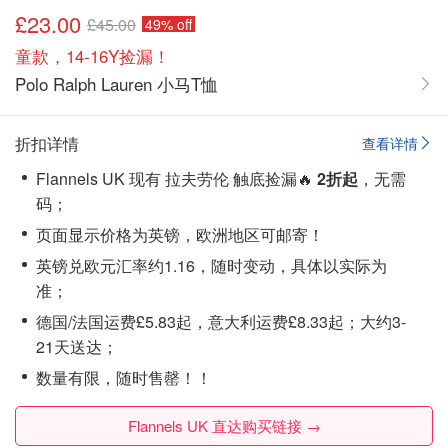
£23.00
£45.00
49% off
童款，14-16Y捡漏！
Polo Ralph Lauren 小马T恤
折扣详情
查看详情
Flannels UK 现有 拉夫劳伦 触底捡漏🔥
2折起
，无需
码；
页面显示价格为英镑，欧洲地区可邮寄！
英镑兑欧元汇率约1.16，随时变动，具体以实际为
准；
德国/法国运费£5.83起，意大利运费£8.33起；大约3-
21天送达；
数量有限，随时售罄！！
Flannels UK 直达购买链接 →