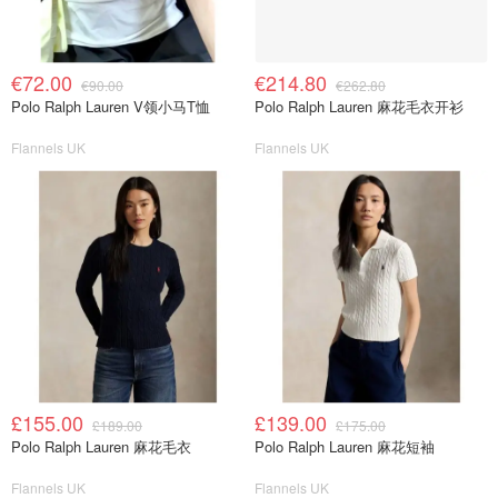
€72.00
€214.80
€90.00
€262.80
Polo Ralph Lauren V领小马T恤
Polo Ralph Lauren 麻花毛衣开衫
Flannels UK
Flannels UK
£155.00
£139.00
£189.00
£175.00
Polo Ralph Lauren 麻花毛衣
Polo Ralph Lauren 麻花短袖
Flannels UK
Flannels UK