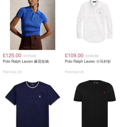
£125.00
£109.00
£175.00
£135.00
Polo Ralph Lauren 麻花短袖
Polo Ralph Lauren 小马衬衫
Flannels UK
Flannels UK