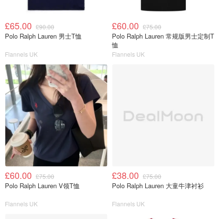
£65.00
£60.00
£90.00
£75.00
Polo Ralph Lauren 男士T恤
Polo Ralph Lauren 常规版男士定制T
恤
Flannels UK
Flannels UK
£60.00
£38.00
£75.00
£75.00
Polo Ralph Lauren V领T恤
Polo Ralph Lauren 大童牛津衬衫
Flannels UK
Flannels UK