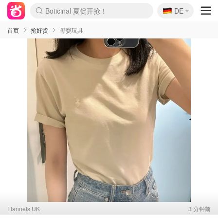
🇩🇪
4折！lulu周四疯狂上新
DE
还没结束！&OtherStories大促
Joybuy变相75折 随时失效
速领！Stanley独家85折
疑似霸哥！Camper额外叠85折
Zalando 奥莱闪促！每日更新
Moncler反季囤！5折起+叠9折
Coach Brooklyn仅€192
首页
抢好货
母婴玩具
Flannels UK
3 分钟前