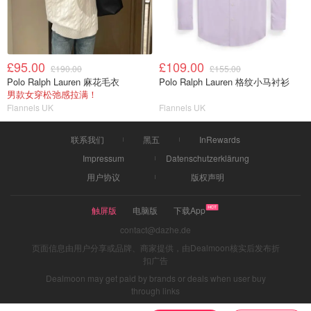
£95.00
£109.00
£190.00
£155.00
Polo Ralph Lauren 麻花毛衣
Polo Ralph Lauren 格纹小马衬衫
男款女穿松弛感拉满！
Flannels UK
Flannels UK
联系我们
黑五
InRewards
Impressum
Datenschutzerklärung
用户协议
版权声明
触屏版
电脑版
下载App
contact@dazhe.de
页面信息由用户分享或品牌、商家提供，由Dealmoon核实后发布折
扣广告
Dealmoon may get paid by brands or deals when user buy
through links