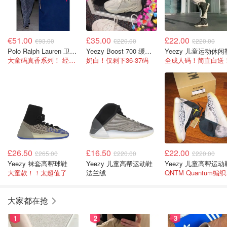
€51.00
£35.00
£22.00
€93.00
£220.00
£220.00
Polo Ralph Lauren 卫衣 大童款
Yeezy Boost 700 缓震休闲鞋
Yeezy 儿童运动休闲
大童码真香系列！ 经典Logo卫衣百搭耐看
奶白！仅剩下36-37码
全成人码！简直白送
£26.50
£16.50
£22.00
£265.00
£220.00
£220.00
Yeezy 袜套高帮球鞋
Yeezy 儿童高帮运动鞋
Yeezy 儿童高帮运动
大童款！！太超值了
法兰绒
QN
大家都在抢
1
2
3