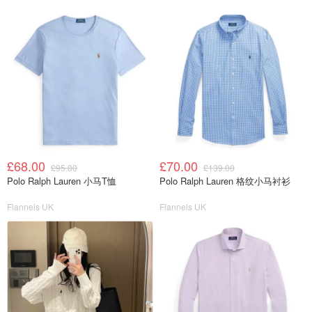
£68.00
£70.00
£95.00
£139.00
Polo Ralph Lauren 小马T恤
Polo Ralph Lauren 格纹小马衬衫
Flannels UK
Flannels UK