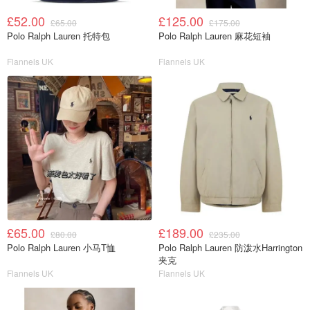
£52.00
£125.00
£65.00
£175.00
Polo Ralph Lauren 托特包
Polo Ralph Lauren 麻花短袖
Flannels UK
Flannels UK
£65.00
£189.00
£80.00
£235.00
Polo Ralph Lauren 小马T恤
Polo Ralph Lauren 防泼水Harrington
夹克
Flannels UK
Flannels UK