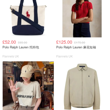
£52.00
£125.00
£65.00
£175.00
Polo Ralph Lauren 托特包
Polo Ralph Lauren 麻花短袖
Flannels UK
Flannels UK