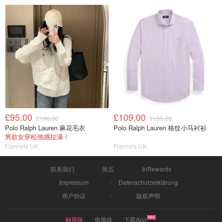
£95.00
£109.00
£190.00
£155.00
Polo Ralph Lauren 麻花毛衣
Polo Ralph Lauren 格纹小马衬衫
男款女穿松弛感拉满！
Flannels UK
Flannels UK
联系我们
黑五
InRewards
Impressum
Datenschutzerklärung
用户协议
版权声明
触屏版
电脑版
下载App