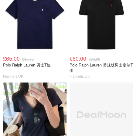
£65.00
£60.00
£90.00
£75.00
Polo Ralph Lauren 男士T恤
Polo Ralph Lauren 常规版男士定制T
恤
Flannels UK
Flannels UK