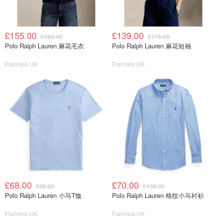
£155.00
£139.00
£189.00
£175.00
Polo Ralph Lauren 麻花毛衣
Polo Ralph Lauren 麻花短袖
Flannels UK
Flannels UK
£68.00
£70.00
£95.00
£139.00
Polo Ralph Lauren 小马T恤
Polo Ralph Lauren 格纹小马衬衫
Flannels UK
Flannels UK