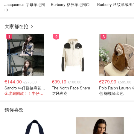
Jacquemus 字母羊毛围
Burberry 格纹羊毛围巾
Burberry 格纹羊绒围
巾
大家都在抢
1
2
3
€144.00
€39.19
€279.99
€275.00
€100.00
€595.00
Sandro 牛仔拼接麻花针织夹克
The North Face Sheru
Polo Ralph Lauren
金玟庭同款！！牛仔拼接超有层次感
防风夹克
包 橄榄绿金色
猜你喜欢