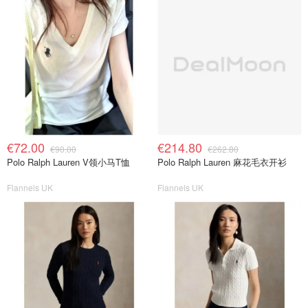
€72.00
€214.80
€90.00
€262.80
Polo Ralph Lauren V领小马T恤
Polo Ralph Lauren 麻花毛衣开衫
Flannels UK
Flannels UK