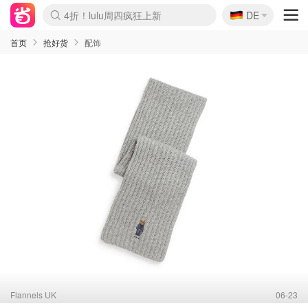
🇩🇪
4折！lulu周四疯狂上新
DE
Boticinal 夏促开抢！
还没结束！&OtherStories大促
Joybuy变相75折 随时失效
速领！Stanley独家85折
疑似霸哥！Camper额外叠85折
Zalando 奥莱闪促！每日更新
Moncler反季囤！5折起+叠9折
Coach Brooklyn仅€192
首页
抢好货
配饰
Flannels UK
06-23