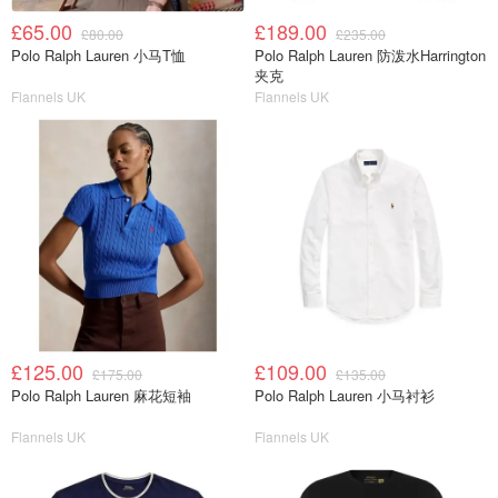
£65.00
£189.00
£80.00
£235.00
Polo Ralph Lauren 小马T恤
Polo Ralph Lauren 防泼水Harrington
夹克
Flannels UK
Flannels UK
£125.00
£109.00
£175.00
£135.00
Polo Ralph Lauren 麻花短袖
Polo Ralph Lauren 小马衬衫
Flannels UK
Flannels UK