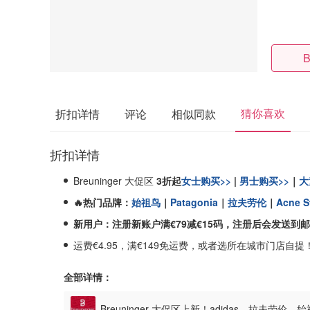
B
猜你喜欢
折扣详情
评论
相似同款
折扣详情
Breuninger 大促区
3折起
女士购买>>
|
男士购买>>
｜
大
🔥热门品牌：
始祖鸟
｜
Patagonia
｜
拉夫劳伦
｜
Acne S
新用户：注册
新账户
满€79
减€15
码，注册后会发送到邮
运费€4.95，满€149免运费，或者选所在城市门店自
全部详情：
Breuninger 大促区上新！adidas、拉夫劳伦、