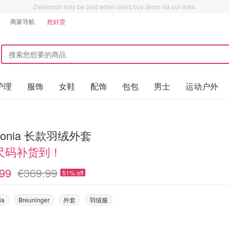
Dealmoon may be paid when users buy items via our links.
商家导航
抢好货
护理
服饰
女鞋
配饰
包包
男士
运动户外
agonia 长款羽绒外套
尺码补货到！
99
€369.99
51% off
ia
Breuninger
外套
羽绒服