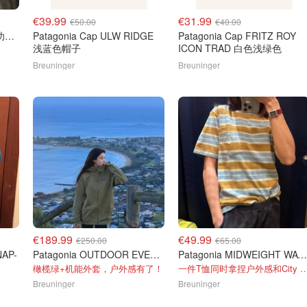
€39.99
€31.99
€50.00
€40.00
Patagonia LIGHT GUST 功能夹克 浅蓝色
Patagonia Cap ULW RIDGE
Patagonia Cap FRITZ ROY
浅蓝色帽子
ICON TRAD 白色浅绿色
Breuninger
Breuninger
€189.99
€49.99
€250.00
€65.00
NAP-
Patagonia OUTDOOR EVERYDAY 冲锋衣 橄榄绿
Patagonia MIDWEIGHT WATER POCKET MARK T恤 淡蓝/浅棕/深黄
橄榄绿+机能外套，户外感有了！
一件T恤同时拿捏户外感和City
Breuninger
Breuninger