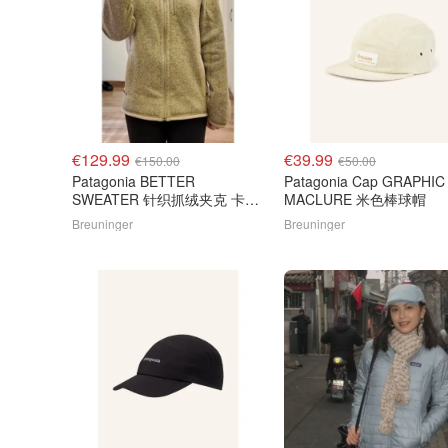
€129.99
€39.99
€150.00
€50.00
Patagonia BETTER
Patagonia Cap GRAPHIC
SWEATER 针织抓绒夹克 卡其
MACLURE 米色棒球帽
色
Breuninger
Breuninger