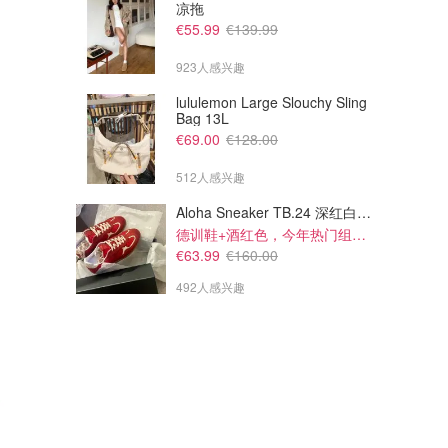
凉拖
€55.99
€139.99
923人感兴趣
€121.52
€239.99
€190.00
€545.00
lululemon Large Slouchy Sling
Mammut 硬壳夹克 浅蓝色
Polo Ralph Lauren 驼色可拆帽
Bag 13L
羽绒夹克
€69.00
€128.00
Breuninger
Breuninger
512人感兴趣
Aloha Sneaker TB.24 深红白配色
德训鞋+酒红色，今年热门组合！
€63.99
€160.00
492人感兴趣