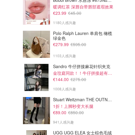
Bobbi Brown 水唇冻 #675Nude Buff
暖调红茶 深唇自带唇部遮瑕效果
€23.99
€45.00
1180人感兴趣
Polo Ralph Lauren 单肩包 橄榄
绿金色
€279.99
€595.00
1103人感兴趣
Sandro 牛仔拼接麻花针织夹克
金玟庭同款！！牛仔拼接超有层次感
€144.00
€275.00
1008人感兴趣
Stuart Weitzman THE OUTNET Jocey 弹力绒面过膝靴
1折！上脚秒变大长腿
€89.00
€850.00
941人感兴趣
UGG UGG ELEA 女士棕色毛绒