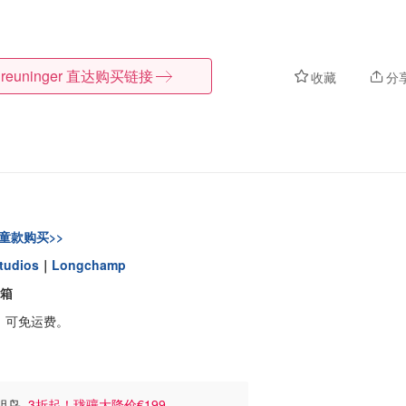
reuninger
直达购买链接
收藏
分
童款购买>>
tudios
｜
Longchamp
箱
提！可免运费。
始祖鸟
3折起！珑骧大降价€199