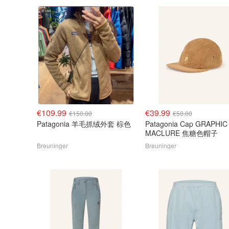
€109.99
€39.99
€150.00
€50.00
Patagonia 羊毛抓绒外套 棕色
Patagonia Cap GRAPHIC
MACLURE 焦糖色帽子
Breuninger
Breuninger