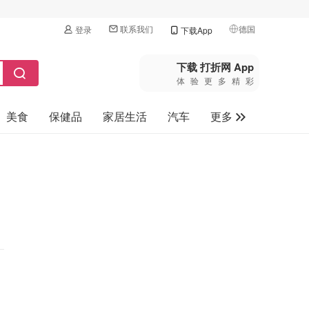
联系我们
德国
登录
下载App
🇺🇸
美国
下载 打折网 App
体验更多精彩
🇨🇳
中国
美食
保健品
家居生活
汽车
更多
🇨🇦
加拿大
🇬🇧
家电数码
英国
母婴玩具
🇩🇪
德国
旅游
🇫🇷
法国
🇮🇹
意大利
🇦🇺
澳洲
🇳🇿
新西兰