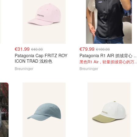
€31.99
€79.99
€40.00
€100.00
Patagonia Cap FRITZ ROY
Patagonia R1 AIR 抓
ICON TRAD 浅粉色
黑色R1 Air，轻量抓绒
Breuninger
Breuninger