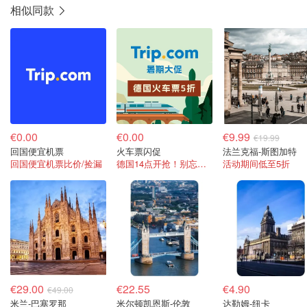
相似同款
€0.00
€0.00
€9.99
€19.99
回国便宜机票
火车票闪促
法兰克福-斯图加特
回国便宜机票比价/捡漏
德国14点开抢！别忘了输密码哟！
活动期间低至5折
€29.00
€22.55
€4.90
€49.00
米兰-巴塞罗那
米尔顿凯恩斯-伦敦
达勒姆-纽卡