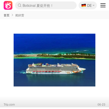
🇩🇪
4折！lulu周四疯狂上新
DE
Boticinal 夏促开抢！
还没结束！&OtherStories大促
Joybuy变相75折 随时失效
速领！Stanley独家85折
疑似霸哥！Camper额外叠85折
Zalando 奥莱闪促！每日更新
Moncler反季囤！5折起+叠9折
Coach Brooklyn仅€192
首页
抢好货
Trip.com
06-23