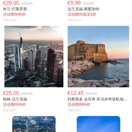
€29.00
€9.99
€49.00
€19.99
米兰-巴塞罗那
法兰克福-斯图加特
活动期间特价
活动期间低至5折
Trip.com
Trip.com
€25.00
€12.45
€45.00
€24.90
柏林-法兰克福
列奥那多·达芬奇-菲乌米奇诺机场-那不勒斯
活动期间特价
活动期间特价
Trip.com
Trip.com