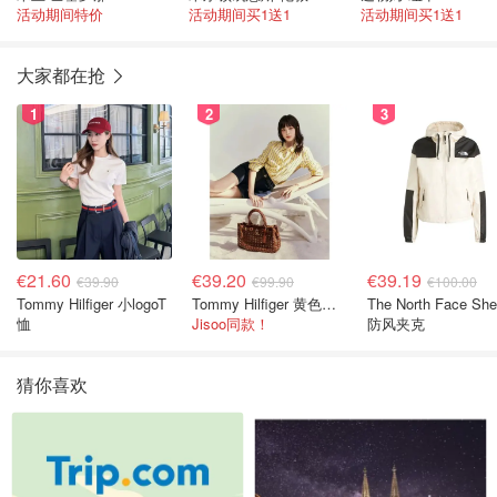
活动期间特价
活动期间买1送1
活动期间买1送1
大家都在抢
1
2
3
€21.60
€39.20
€39.19
€39.90
€99.90
€100.00
Tommy Hilfiger 小logoT
Tommy Hilfiger 黄色条纹衬衫
The North Face She
恤
Jisoo同款！
防风夹克
猜你喜欢