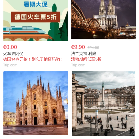
€0.00
€9.90
€24.99
火车票闪促
法兰克福-科隆
德国14点开抢！别忘了输密码哟！
活动期间低至5折
Trip.com
Trip.com