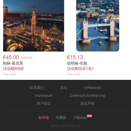
€45.00
€15.13
€65.00
柏林-慕尼黑
伯明翰-伦敦
活动期间5折
活动期间买1送1
Trip.com
Trip.com
联系我们
黑五
InRewards
Impressum
Datenschutzerklärung
用户协议
版权声明
触屏版
电脑版
下载App
contact@dazhe.de