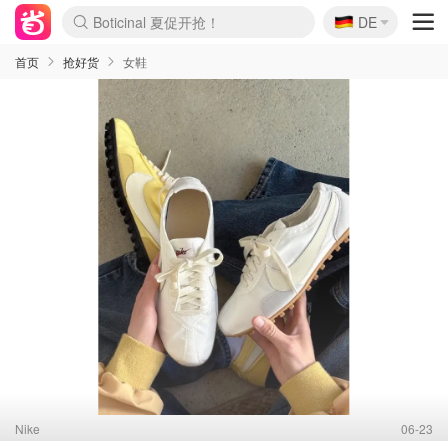
Boticinal 夏促开抢！
🇩🇪
4折！lulu周四疯狂上新
DE
还没结束！&OtherStories大促
Joybuy变相75折 随时失效
速领！Stanley独家85折
疑似霸哥！Camper额外叠85折
Zalando 奥莱闪促！每日更新
Moncler反季囤！5折起+叠9折
Coach Brooklyn仅€192
首页
抢好货
女鞋
Nike
06-23