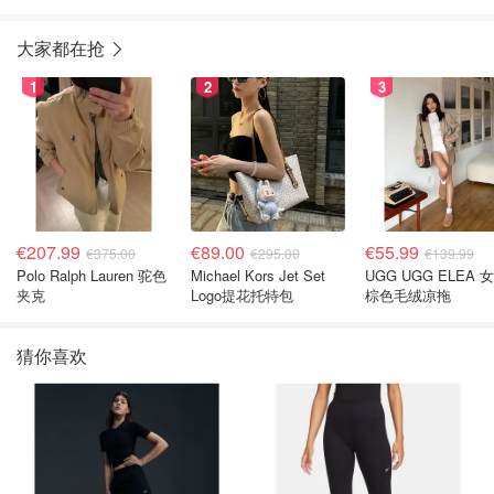
大家都在抢
1
2
3
€207.99
€89.00
€55.99
€375.00
€295.00
€139.99
Polo Ralph Lauren 驼色
Michael Kors Jet Set
UGG UGG ELEA 
夹克
Logo提花托特包
棕色毛绒凉拖
猜你喜欢