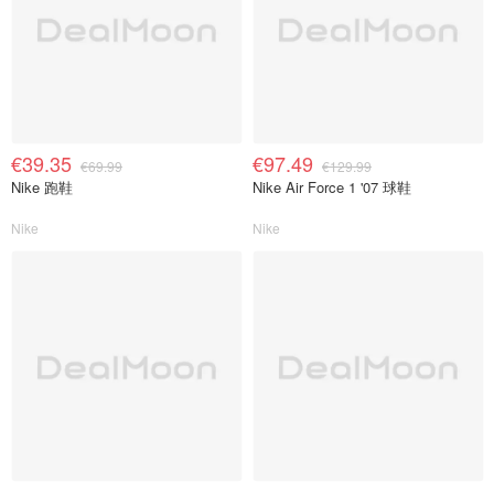
€39.35
€97.49
€69.99
€129.99
Nike 跑鞋
Nike Air Force 1 '07 球鞋
Nike
Nike