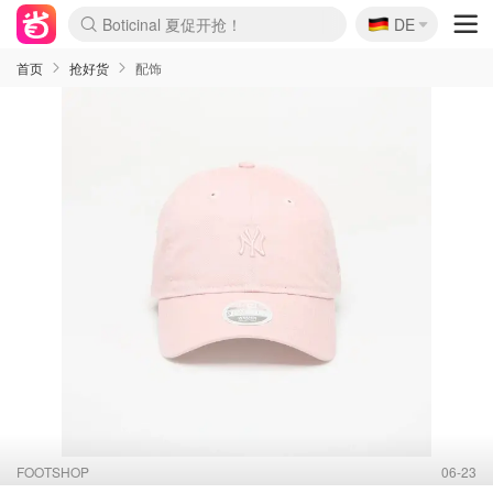
🇩🇪
4折！lulu周四疯狂上新
DE
Boticinal 夏促开抢！
还没结束！&OtherStories大促
Joybuy变相75折 随时失效
速领！Stanley独家85折
疑似霸哥！Camper额外叠85折
Zalando 奥莱闪促！每日更新
Moncler反季囤！5折起+叠9折
Coach Brooklyn仅€192
首页
抢好货
配饰
FOOTSHOP
06-23