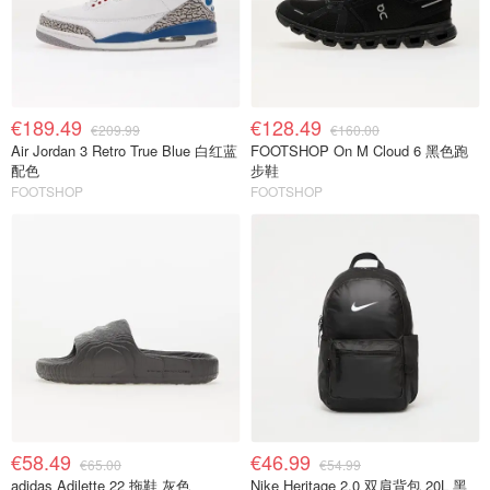
€189.49
€128.49
€209.99
€160.00
Air Jordan 3 Retro True Blue 白红蓝
FOOTSHOP On M Cloud 6 黑色跑
配色
步鞋
FOOTSHOP
FOOTSHOP
€58.49
€46.99
€65.00
€54.99
adidas Adilette 22 拖鞋 灰色
Nike Heritage 2.0 双肩背包 20L 黑