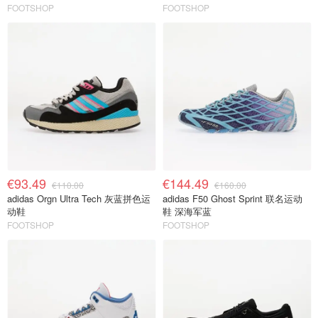
FOOTSHOP
FOOTSHOP
€93.49
€144.49
€110.00
€160.00
adidas Orgn Ultra Tech 灰蓝拼色运
adidas F50 Ghost Sprint 联名运动
动鞋
鞋 深海军蓝
FOOTSHOP
FOOTSHOP