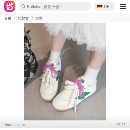
Boticinal 夏促开抢！
🇩🇪
DE
4折！lulu周四疯狂上新
还没结束！&OtherStories大促
Joybuy变相75折 随时失效
速领！Stanley独家85折
疑似霸哥！Camper额外叠85折
Zalando 奥莱闪促！每日更新
Moncler反季囤！5折起+叠9折
Coach Brooklyn仅€192
首页
抢好货
女鞋
New balance
06-23