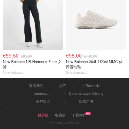
€59.50
€98.00
€85.00
€140.00
New Balance NB Harmony Flare 女
New Balance 204L U204LMMC 休
裤
闲运动鞋
New balance
Sneakersnstuff
联系我们
黑五
InRewards
Impressum
Datenschutzerklärung
用户协议
版权声明
触屏版
电脑版
下载App
contact@dazhe.de