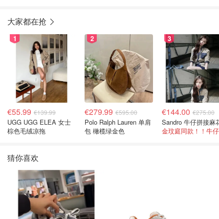
运动鞋
鞋
大家都在抢
1
2
3
€55.99
€279.99
€144.00
€139.99
€595.00
€275.00
UGG UGG ELEA 女士
Polo Ralph Lauren 单肩
棕色毛绒凉拖
包 橄榄绿金色
猜你喜欢