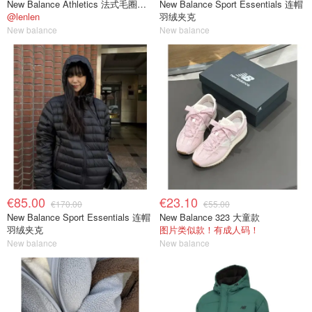
New Balance Athletics 法式毛圈卫衣
New Balance Sport Essentials 连帽
@lenlen
羽绒夹克
New balance
New balance
€85.00
€23.10
€170.00
€55.00
New Balance Sport Essentials 连帽
New Balance 323 大童款
羽绒夹克
图片类似款！有成人码！
New balance
New balance