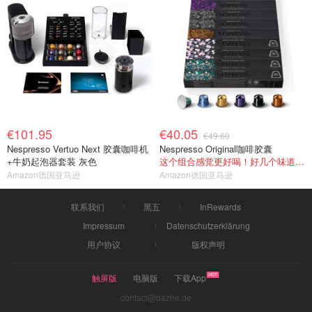
€101.95
€40.05
€49.60
Nespresso Vertuo Next 胶囊咖啡机
Nespresso Original咖啡胶囊
+牛奶起泡器套装 灰色
这个组合感觉更好喝！好几个味道都是我的回购
Amazon德国亚马逊
Amazon德国亚马逊
联系我们
黑五
InRewards
Impressum
Datenschutzerklärung
用户协议
版权声明
触屏版
电脑版
下载App
contact@dazhe.de