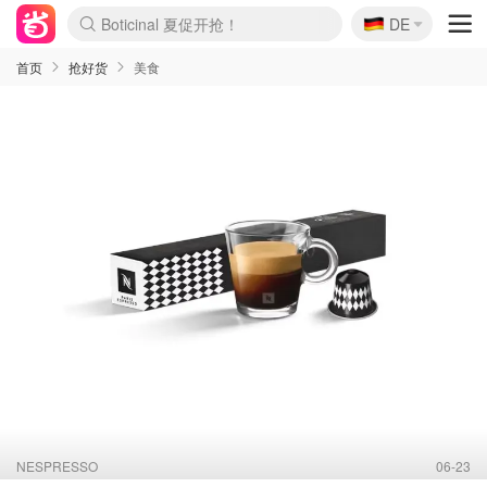
🇩🇪
4折！lulu周四疯狂上新
DE
Boticinal 夏促开抢！
还没结束！&OtherStories大促
Joybuy变相75折 随时失效
速领！Stanley独家85折
疑似霸哥！Camper额外叠85折
Zalando 奥莱闪促！每日更新
Moncler反季囤！5折起+叠9折
Coach Brooklyn仅€192
首页
抢好货
美食
NESPRESSO
06-23