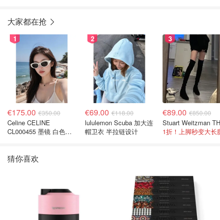
大家都在抢
1
2
3
€175.00
€69.00
€89.00
€350.00
€118.00
€850.00
Celine CELINE
lululemon Scuba 加大连
CL000455 墨镜 白色黑
帽卫衣 半拉链设计
1折！上脚秒变大长
色
猜你喜欢