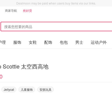
Dealmoon may be paid when users buy items via our links.
商家导航
抢好货
护理
服饰
女鞋
配饰
包包
男士
运动户外
Munro Scottie 太空西高地
0
Jellycat
儿童服饰
安抚玩具