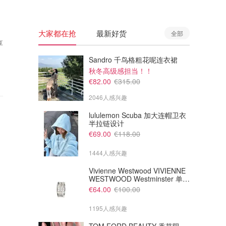
大家都在抢
最新好货
全部
享
Sandro 千鸟格粗花呢连衣裙
秋冬高级感担当！！
€82.00
€315.00
2046人感兴趣
lululemon Scuba 加大连帽卫衣
半拉链设计
€69.00
€118.00
1444人感兴趣
Vivienne Westwood VIVIENNE
WESTWOOD Westminster 单只
耳环
€64.00
€100.00
1195人感兴趣