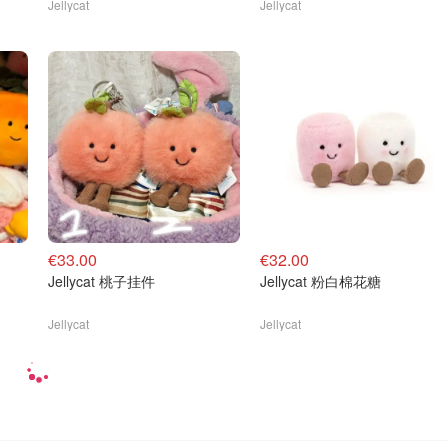
Jellycat
Jellycat
€33.00
€32.00
Jellycat 桃子挂件
Jellycat 粉白棉花糖
Jellycat
Jellycat