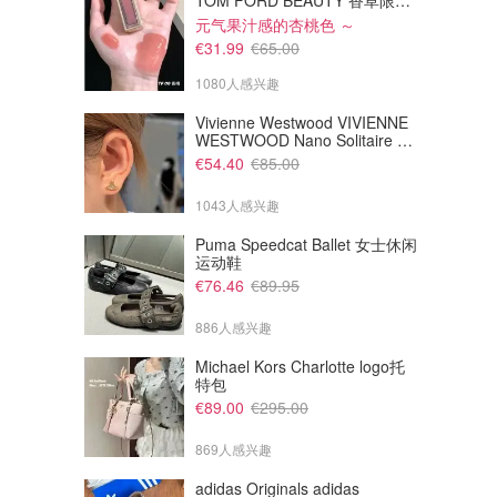
TOM FORD BEAUTY 香草限定 镜面唇蜜 #08INHIBITION
元气果汁感的杏桃色 ～
€31.99
€65.00
1080人感兴趣
Vivienne Westwood VIVIENNE
WESTWOOD Nano Solitaire 耳
环
€54.40
€85.00
1043人感兴趣
Puma Speedcat Ballet 女士休闲
运动鞋
€33.00
€33.00
€76.46
€89.95
Amuseables 科学家水煮蛋
Amuseables 太空花生
俺是蛋，俺也是大名鼎鼎科学家
886人感兴趣
Jellycat
Jellycat
Michael Kors Charlotte logo托
特包
€89.00
€295.00
869人感兴趣
adidas Originals adidas