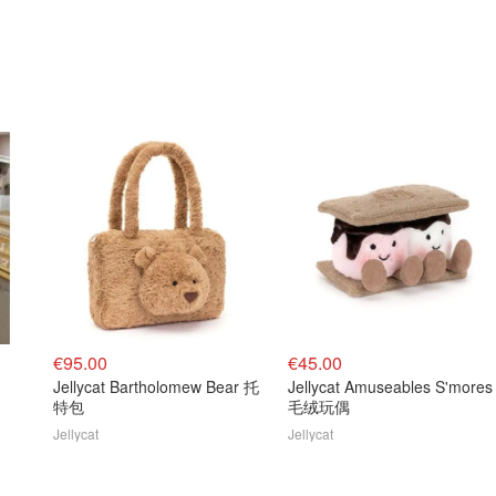
€95.00
€45.00
Jellycat Bartholomew Bear 托
Jellycat Amuseables S'mores
特包
毛绒玩偶
Jellycat
Jellycat