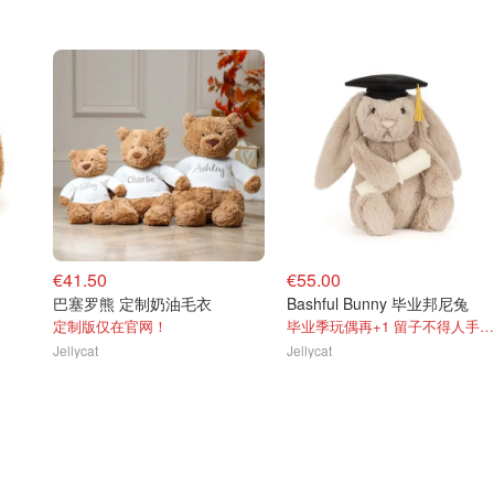
€41.50
€55.00
巴塞罗熊 定制奶油毛衣
Bashful Bunny 毕业邦尼兔
定制版仅在官网！
毕业季玩偶再+1 留子不得人手一个？
Jellycat
Jellycat