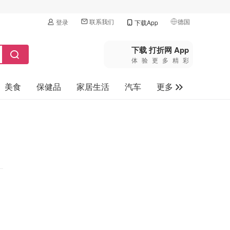
联系我们
德国
登录
下载App
🇺🇸
美国
下载 打折网 App
体验更多精彩
🇨🇳
中国
美食
保健品
家居生活
汽车
更多
🇨🇦
加拿大
🇬🇧
家电数码
英国
母婴玩具
🇩🇪
德国
旅游
🇫🇷
法国
🇮🇹
意大利
🇦🇺
澳洲
🇳🇿
新西兰