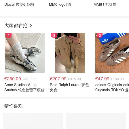
Diesel 镂空针织衫
MM6 logoT恤
MM6 印花T恤
大家都在抢
1
2
3
€280.00
€207.99
€47.99
€490.00
€375.00
€100.00
Acne Studios Acne
Polo Ralph Lauren 驼色
adidas Originals ad
Studios 银色芭蕾平底鞋
夹克
Originals TOKYO 
休闲鞋 深棕色
猜你喜欢