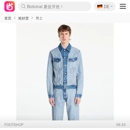
🇩🇪
4折！lulu周四疯狂上新
DE
Boticinal 夏促开抢！
还没结束！&OtherStories大促
Joybuy变相75折 随时失效
速领！Stanley独家85折
疑似霸哥！Camper额外叠85折
Zalando 奥莱闪促！每日更新
Moncler反季囤！5折起+叠9折
Coach Brooklyn仅€192
首页
抢好货
男士
FOOTSHOP
06-23