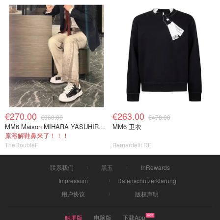
€270.00
€263.00
€360.00
€478.00
MM6 Maison MIHARA YASUHIRO Blakey Low 黑色帆布休闲鞋
MM6 卫衣
原溶解鞋鼻来了！！！
TheDoubleF
Bernardelli DE
联系我们
黑五
InRewards
Impressum
Datenschutzerklärung
用户协议
版权声明
触屏版
电脑版
下载App