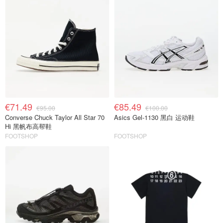
€71.49
€85.49
€95.00
€100.00
Converse Chuck Taylor All Star 70
Asics Gel-1130 黑白 运动鞋
Hi 黑帆布高帮鞋
FOOTSHOP
FOOTSHOP