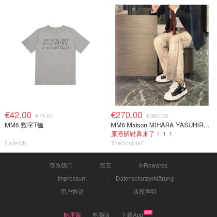
€42.00
€270.00
€75.00
€360.00
MM6 数字T恤
MM6 Maison MIHARA YASUHIRO Blakey Low 黑色帆布休闲鞋
原溶解鞋鼻来了！！！
Farfetch
TheDoubleF
联系我们
黑五
InRewards
Impressum
Datenschutzerklärung
用户协议
版权声明
触屏版
电脑版
下载App