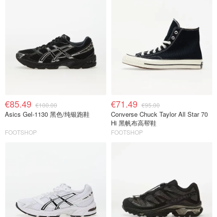
€85.49
€71.49
€100.00
€95.00
Asics Gel-1130 黑色/纯银跑鞋
Converse Chuck Taylor All Star 70
Hi 黑帆布高帮鞋
FOOTSHOP
FOOTSHOP