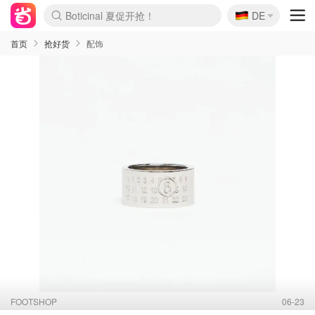
🇩🇪
Boticinal 夏促开抢！
DE
4折！lulu周四疯狂上新
还没结束！&OtherStories大促
Joybuy变相75折 随时失效
速领！Stanley独家85折
疑似霸哥！Camper额外叠85折
Zalando 奥莱闪促！每日更新
Moncler反季囤！5折起+叠9折
Coach Brooklyn仅€192
首页
抢好货
配饰
FOOTSHOP
06-23