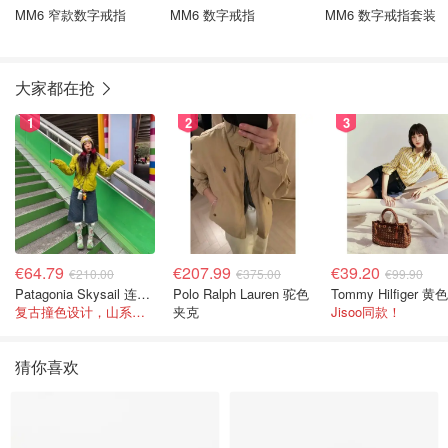
MM6 窄款数字戒指
MM6 数字戒指
MM6 数字戒指套装
大家都在抢
1
2
3
€64.79
€207.99
€39.20
€210.00
€375.00
€99.90
Patagonia Skysail 连帽夹克
Polo Ralph Lauren 驼色
复古撞色设计，山系感直接拉满
夹克
Jisoo同款！
猜你喜欢