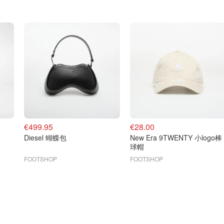
€499.95
€28.00
Diesel 蝴蝶包
New Era 9TWENTY 小logo棒
球帽
FOOTSHOP
FOOTSHOP