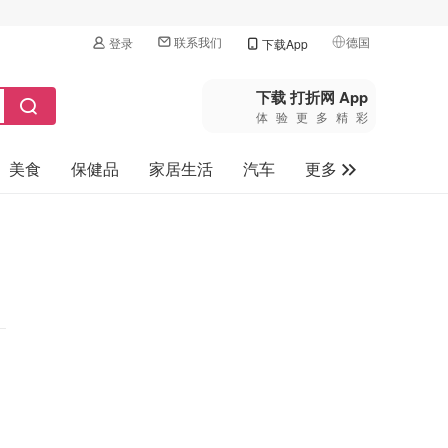
联系我们
德国
登录
下载App
🇺🇸
美国
下载 打折网 App
体验更多精彩
🇨🇳
中国
美食
保健品
家居生活
汽车
更多
🇨🇦
加拿大
🇬🇧
家电数码
英国
母婴玩具
🇩🇪
德国
旅游
🇫🇷
法国
🇮🇹
意大利
🇦🇺
澳洲
🇳🇿
新西兰