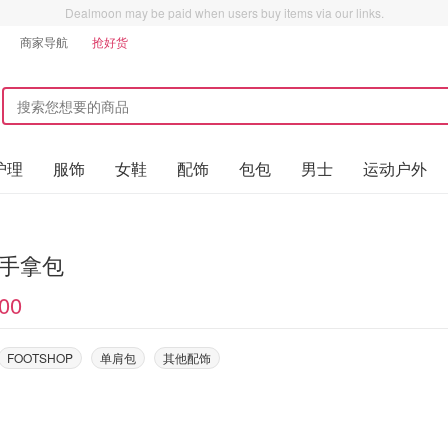
Dealmoon may be paid when users buy items via our links.
商家导航
抢好货
护理
服饰
女鞋
配饰
包包
男士
运动户外
 手拿包
00
FOOTSHOP
单肩包
其他配饰