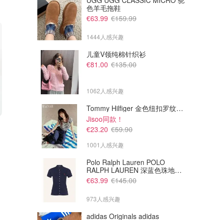
UGG UGG CLASSIC MICRO 驼
色羊毛拖鞋
€63.99
€159.99
1444人感兴趣
儿童V领纯棉针织衫
€81.00
€135.00
1062人感兴趣
Tommy Hilfiger 金色纽扣罗纹背心
Jisoo同款！
€28.00
€28.00
€23.20
€59.90
New Era 9TWENTY 小logo棒
New Era 9TWENTY 小logo棒
球帽
球帽
1001人感兴趣
FOOTSHOP
FOOTSHOP
Polo Ralph Lauren POLO
RALPH LAUREN 深蓝色珠地布
Polo衫
€63.99
€145.00
973人感兴趣
adidas Originals adidas