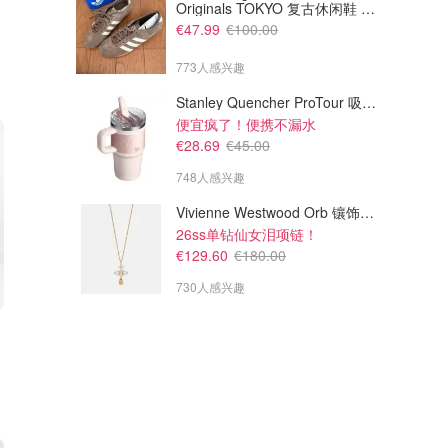
Originals TOKYO 复古休闲鞋 深
棕色
€47.99
€100.00
773人感兴趣
Stanley Quencher ProTour 吸管杯 0.59L
便宜疯了！便携不漏水
€28.69
€45.00
748人感兴趣
Vivienne Westwood Orb 镶饰项链
26ss单钻仙女泪项链！
€129.60
€180.00
730人感兴趣