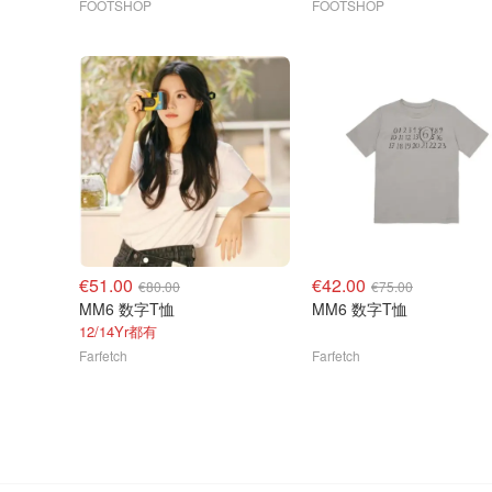
FOOTSHOP
FOOTSHOP
€51.00
€42.00
€80.00
€75.00
MM6 数字T恤
MM6 数字T恤
12/14Yr都有
Farfetch
Farfetch