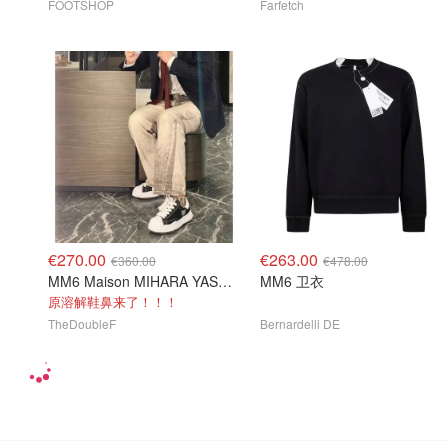
FOOTSHOP
Farfetch
€270.00
€263.00
€360.00
€478.00
MM6 Maison MIHARA YASUHIRO Blakey Low 黑色帆布休闲鞋
MM6 卫衣
原溶解鞋鼻来了！！！
TheDoubleF
Bernardelli DE