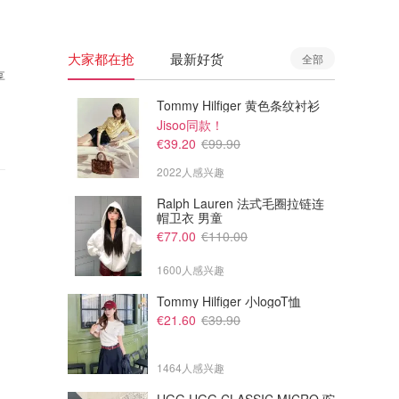
大家都在抢
最新好货
全部
享
Tommy Hilfiger 黄色条纹衬衫
Jisoo同款！
€39.20
€99.90
2022人感兴趣
Ralph Lauren 法式毛圈拉链连
帽卫衣 男童
€77.00
€110.00
1600人感兴趣
Tommy Hilfiger 小logoT恤
€21.60
€39.90
1464人感兴趣