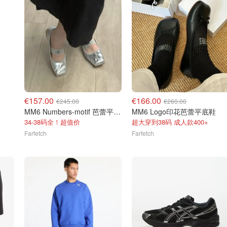
€157.00
€166.00
€245.00
€260.00
MM6 Numbers-motif 芭蕾平底鞋 大童
MM6 Logo印花芭蕾平底鞋
34-38码全！超值价
超大穿到38码 成人款400+
Farfetch
Farfetch