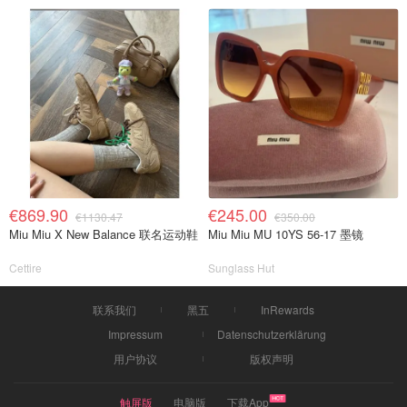
€869.90
€245.00
€1130.47
€350.00
Miu Miu X New Balance 联名运动鞋
Miu Miu MU 10YS 56-17 墨镜
Cettire
Sunglass Hut
联系我们
黑五
InRewards
Impressum
Datenschutzerklärung
用户协议
版权声明
触屏版
电脑版
下载App