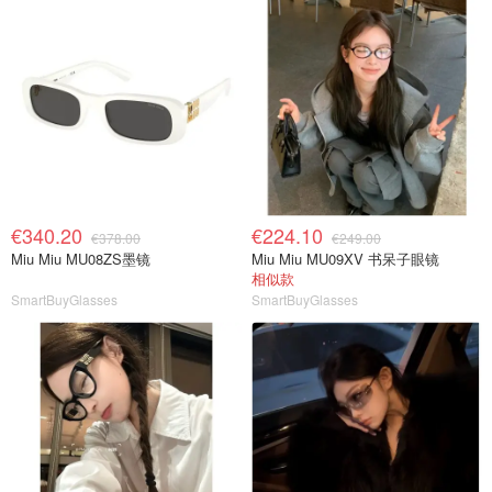
€340.20
€224.10
€378.00
€249.00
Miu Miu MU08ZS墨镜
Miu Miu MU09XV 书呆子眼镜
相似款
SmartBuyGlasses
SmartBuyGlasses