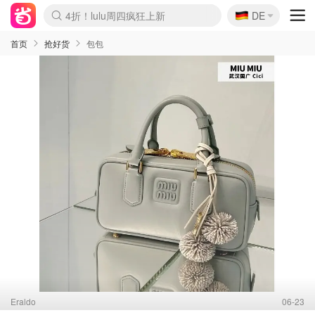
🇩🇪
还没结束！&OtherStories大促
DE
4折！lulu周四疯狂上新
Boticinal 夏促开抢！
Joybuy变相75折 随时失效
速领！Stanley独家85折
疑似霸哥！Camper额外叠85折
Zalando 奥莱闪促！每日更新
Moncler反季囤！5折起+叠9折
Coach Brooklyn仅€192
首页
抢好货
包包
Eraldo
06-23