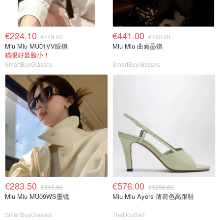
€224.10
€441.00
€249.00
€490.00
Miu Miu MU01VV眼镜
Miu Miu 曲面墨镜
猫眼好显脸小！
SmartBuyGlasses
SmartBuyGlasses
€283.50
€576.00
€315.00
€1200.00
Miu Miu MU09WS墨镜
Miu Miu Ayers 薄荷色高跟鞋
SmartBuyGlasses
TheDoubleF