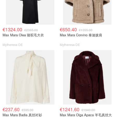
€1324.00
€650.40
€2365.00
€1355.00
Max Mara Olea 骆驼毛大衣
Max Mara Corvino 泰迪披肩
Mytheresa DE
Mytheresa DE
€237.60
€1241.60
€595.00
€1940.00
Max Mara Badia 真丝衬衫
Max Mara Olga Apaca 羊毛真丝大