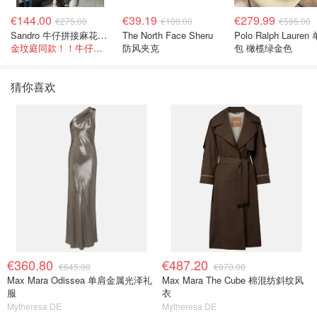
€144.00
€39.19
€279.99
€275.00
€100.00
€595.00
Sandro 牛仔拼接麻花针织夹克
The North Face Sheru
Polo Ralph Lauren
金玟庭同款！！牛仔拼接超有层次感
防风夹克
包 橄榄绿金色
猜你喜欢
€360.80
€487.20
€645.00
€870.00
Max Mara Odissea 单肩金属光泽礼
Max Mara The Cube 棉混纺斜纹风
服
衣
Mytheresa DE
Mytheresa DE