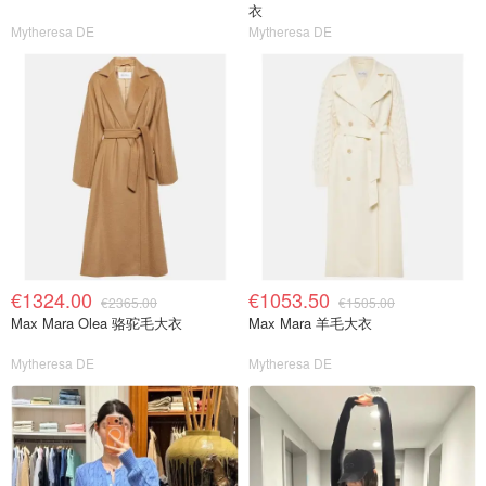
衣
Mytheresa DE
Mytheresa DE
€1324.00
€1053.50
€2365.00
€1505.00
Max Mara Olea 骆驼毛大衣
Max Mara 羊毛大衣
Mytheresa DE
Mytheresa DE