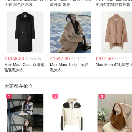
大衣 黑色骆驼绒
款外套 米色
绗缝灯芯绒拼接外套
€1358.00
€1547.00
€977.50
€1940.00
€2210.00
€2300.00
Max Mara Cosa 双排扣
Max Mara Tedgirl 羊驼
Max Mara 驼毛流苏
骆驼毛大衣
毛大衣
大家都在抢
1
2
3