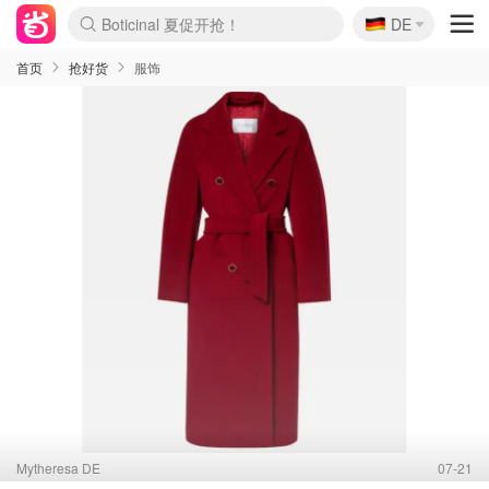
🇩🇪
4折！lulu周四疯狂上新
DE
Boticinal 夏促开抢！
还没结束！&OtherStories大促
Joybuy变相75折 随时失效
速领！Stanley独家85折
疑似霸哥！Camper额外叠85折
Zalando 奥莱闪促！每日更新
Moncler反季囤！5折起+叠9折
Coach Brooklyn仅€192
首页
抢好货
服饰
Mytheresa DE
07-21