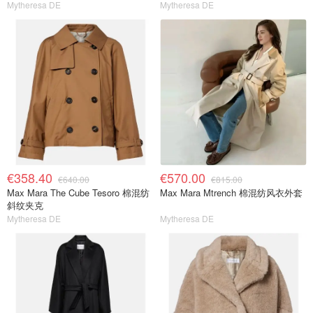
Mytheresa DE
Mytheresa DE
€358.40
€570.00
€640.00
€815.00
Max Mara The Cube Tesoro 棉混纺
Max Mara Mtrench 棉混纺风衣外套
斜纹夹克
Mytheresa DE
Mytheresa DE