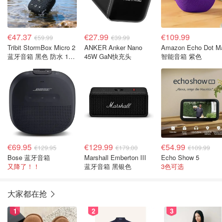
€47.37
€27.99
€109.99
€59.99
€39.99
Tribit StormBox Micro 2
ANKER Anker Nano
Amazon Echo Dot M
蓝牙音箱 黑色 防水 12
45W GaN快充头
智能音箱 紫色
小时续航
€69.95
€129.99
€54.99
€129.95
€179.00
€109.99
Bose 蓝牙音箱
Marshall Emberton III
Echo Show 5
又降了！！
蓝牙音箱 黑银色
3色可选
大家都在抢
1
2
3