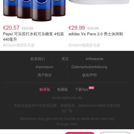
€20.57
€29.99
€23.49
€55.00
Pepsi 可乐苏打水机可乐糖浆 4包装
adidas Vs Pace 2.0 男士休闲鞋
440毫升
Amazon德国亚马逊
Amazon德国亚马逊
联系我们
黑五
InRewards
Impressum
Datenschutzerklärung
用户协议
版权声明
触屏版
电脑版
下载App
contact@dazhe.de
页面信息由用户分享或品牌、商家提供，由Dealmoon核实后发布折
扣广告
Dealmoon may get paid by brands or deals when user buy
through links