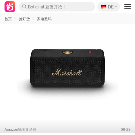
🇩🇪
4折！lulu周四疯狂上新
DE
Boticinal 夏促开抢！
还没结束！&OtherStories大促
Joybuy变相75折 随时失效
速领！Stanley独家85折
疑似霸哥！Camper额外叠85折
Zalando 奥莱闪促！每日更新
Moncler反季囤！5折起+叠9折
Coach Brooklyn仅€192
首页
抢好货
家电数码
Amazon德国亚马逊
06-23