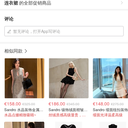
连衣裙
的全部促销商品
评论
暂无评论，打开App写评论
相似同款
€158.00
€186.00
€148.00
€325.00
€345.00
€275.00
Sandro 水晶装饰金属感斜纹迷你连衣裙
Sandro 镶饰绒面褶皱迷你连衣裙
水晶点缀精致吸睛~
丝绒质感高级显贵，荷叶边设计灵动又浪漫
缎面光泽温柔高级