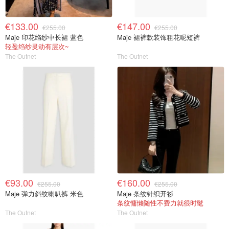
€133.00
€147.00
€255.00
€255.00
Maje 印花绉纱中长裙 蓝色
Maje 裙裤款装饰粗花呢短裤
轻盈绉纱灵动有层次~
The Outnet
The Outnet
€93.00
€160.00
€255.00
€255.00
Maje 弹力斜纹喇叭裤 米色
Maje 条纹针织开衫
条纹慵懒随性不费力就很时髦
The Outnet
The Outnet