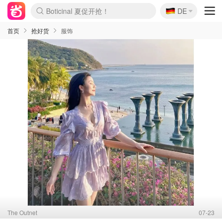
Boticinal 夏促开抢！
🇩🇪
4折！lulu周四疯狂上新
DE
还没结束！&OtherStories大促
Joybuy变相75折 随时失效
速领！Stanley独家85折
疑似霸哥！Camper额外叠85折
Zalando 奥莱闪促！每日更新
Moncler反季囤！5折起+叠9折
Coach Brooklyn仅€192
首页
抢好货
服饰
The Outnet
07-23