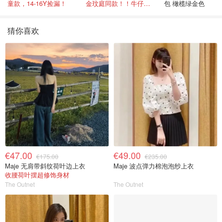
童款，14-16Y捡漏！
金玟庭同款！！牛仔拼接超有层次感
包 橄榄绿金色
猜你喜欢
€47.00
€49.00
€175.00
€235.00
Maje 无肩带斜纹荷叶边上衣
Maje 波点弹力棉泡泡纱上衣
收腰荷叶摆超修饰身材
The Outnet
The Outnet