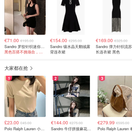
€71.00
€154.00
€169.00
€195.00
€295.00
€325.00
Sandro 罗纹针织迷你连衣裙 黑色
Sandro 镶水晶天鹅绒露
Sandro 弹力针织流
黑色百搭不挑场合，迷你裙长度显腿长！
背连衣裙
长连衣裙 黑色
大家都在抢
1
2
3
£23.00
€144.00
€279.99
£45.00
€275.00
€595.00
Polo Ralph Lauren 小马T恤
Sandro 牛仔拼接麻花针织夹克
Polo Ralph Lauren