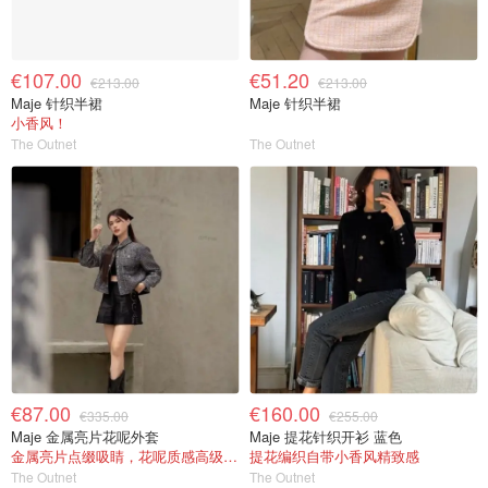
€107.00
€51.20
€213.00
€213.00
Maje 针织半裙
Maje 针织半裙
小香风！
The Outnet
The Outnet
€87.00
€160.00
€335.00
€255.00
Maje 金属亮片花呢外套
Maje 提花针织开衫 蓝色
金属亮片点缀吸睛，花呢质感高级又显贵
提花编织自带小香风精致感
The Outnet
The Outnet