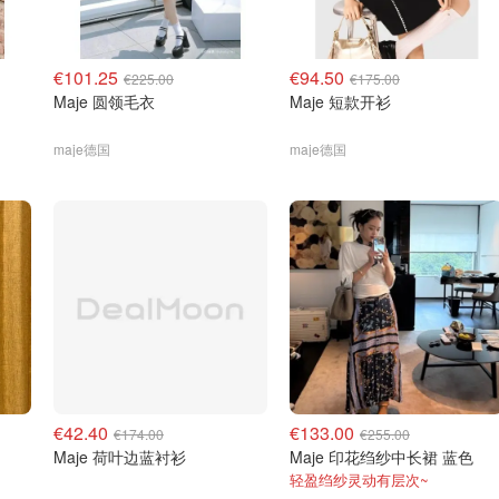
€101.25
€94.50
€225.00
€175.00
Maje 圆领毛衣
Maje 短款开衫
maje德国
maje德国
€42.40
€133.00
€174.00
€255.00
Maje 荷叶边蓝衬衫
Maje 印花绉纱中长裙 蓝色
轻盈绉纱灵动有层次~