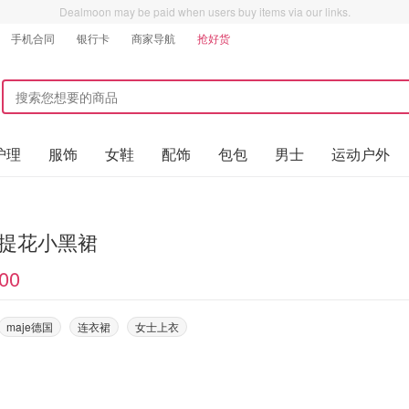
Dealmoon may be paid when users buy items via our links.
手机合同
银行卡
商家导航
抢好货
护理
服饰
女鞋
配饰
包包
男士
运动户外
e 提花小黑裙
00
maje德国
连衣裙
女士上衣