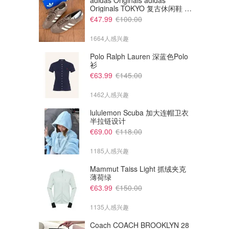
adidas Originals adidas
Originals TOKYO 复古休闲鞋 深
棕色
€47.99
€100.00
1664人感兴趣
Polo Ralph Lauren 深蓝色Polo
衫
€63.99
€145.00
1462人感兴趣
lululemon Scuba 加大连帽卫衣
半拉链设计
€173.25
€123.75
€275.00
€275.00
€69.00
€118.00
Maje A字衬衫裙
Maje 蝴蝶结开衫
1185人感兴趣
maje德国
maje德国
Mammut Taiss Light 抓绒夹克
薄荷绿
€63.99
€150.00
1135人感兴趣
Coach COACH BROOKLYN 28