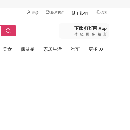
联系我们
德国
登录
下载App
🇺🇸
美国
下载 打折网 App
体验更多精彩
🇨🇳
中国
美食
保健品
家居生活
汽车
更多
🇨🇦
加拿大
🇬🇧
家电数码
英国
母婴玩具
🇩🇪
德国
旅游
🇫🇷
法国
🇮🇹
意大利
🇦🇺
澳洲
🇳🇿
新西兰