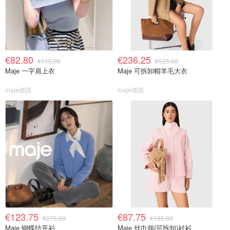
€82.80
€236.25
€115.00
€525.00
Maje 一字肩上衣
Maje 可拆卸帽羊毛大衣
maje德国
maje德国
€123.75
€87.75
€275.00
€195.00
Maje 蝴蝶结开衫
Maje 丝巾领(可拆卸)衬衫