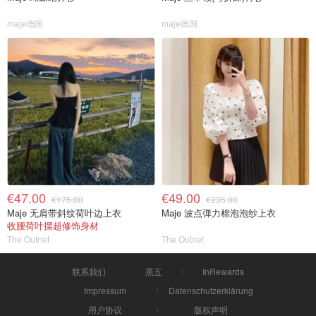
maje德国
maje德国
€47.00
€49.00
€175.00
€235.00
Maje 无肩带斜纹荷叶边上衣
Maje 波点弹力棉泡泡纱上衣
收腰荷叶摆超修饰身材
The Outnet
The Outnet
联系我们
黑五
InRewards
Impressum
Datenschutzerklärung
用户协议
版权声明