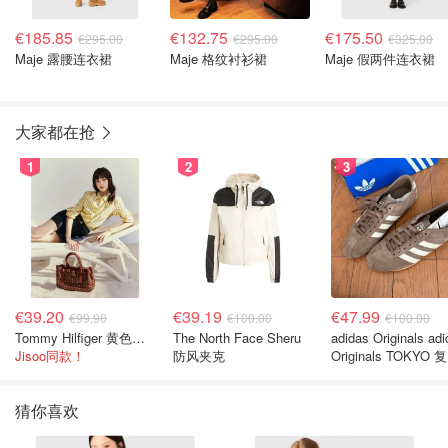
€185.85
€132.75
€175.50
€295.00
€295.00
€325.00
Maje 露腰连衣裙
Maje 格纹衬衫裙
Maje 假两件连衣裙
大家都在抢
1
2
3
€39.20
€39.19
€47.99
€99.90
€100.00
€100.00
Tommy Hilfiger 黄色条纹衬衫
The North Face Sheru
adidas Originals ad
Jisoo同款！
防风夹克
Originals TOKYO 
休闲鞋 深棕色
猜你喜欢