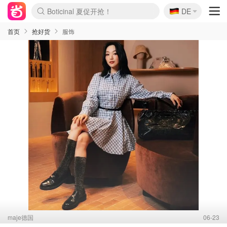
🇩🇪
4折！lulu周四疯狂上新
DE
Boticinal 夏促开抢！
还没结束！&OtherStories大促
Joybuy变相75折 随时失效
速领！Stanley独家85折
疑似霸哥！Camper额外叠85折
Zalando 奥莱闪促！每日更新
Moncler反季囤！5折起+叠9折
Coach Brooklyn仅€192
首页
抢好货
服饰
maje德国
06-23