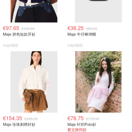
€97.65
€38.25
€155.00
€85.00
Maje 拼色短款开衫
Maje 牛仔棒球帽
maje德国
maje德国
€154.35
€78.75
€245.00
€175.00
Maje 珍珠刺绣衬衫
Maje 针织Polo衫
蔡文静同款