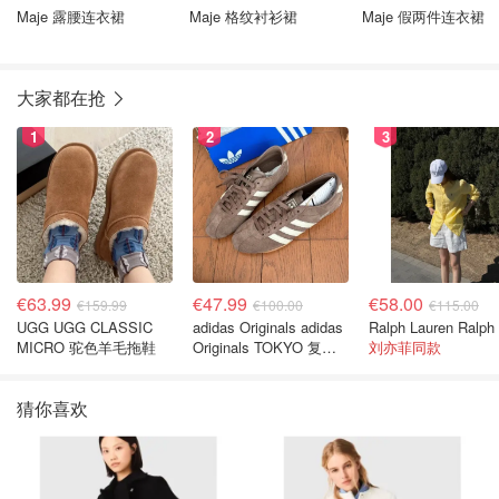
Maje 露腰连衣裙
Maje 格纹衬衫裙
Maje 假两件连衣裙
大家都在抢
1
2
3
€63.99
€47.99
€58.00
€159.99
€100.00
€115.00
UGG UGG CLASSIC
adidas Originals adidas
MICRO 驼色羊毛拖鞋
Originals TOKYO 复古
刘亦菲同款
休闲鞋 深棕色
猜你喜欢