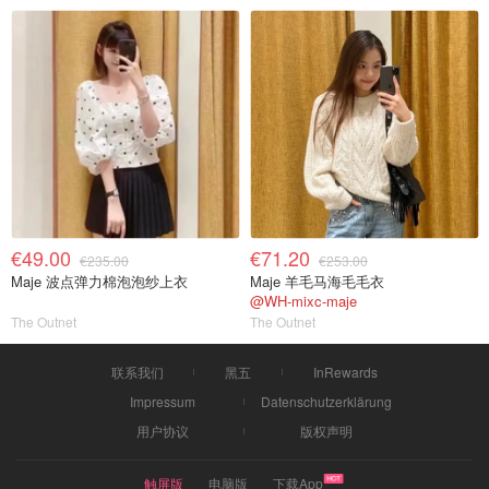
€49.00
€71.20
€235.00
€253.00
Maje 波点弹力棉泡泡纱上衣
Maje 羊毛马海毛毛衣
@WH-mixc-maje
The Outnet
The Outnet
联系我们
黑五
InRewards
Impressum
Datenschutzerklärung
用户协议
版权声明
触屏版
电脑版
下载App