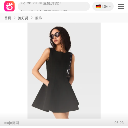
🇩🇪
4折！lulu周四疯狂上新
DE
Boticinal 夏促开抢！
还没结束！&OtherStories大促
Joybuy变相75折 随时失效
速领！Stanley独家85折
疑似霸哥！Camper额外叠85折
Zalando 奥莱闪促！每日更新
Moncler反季囤！5折起+叠9折
Coach Brooklyn仅€192
首页
抢好货
服饰
maje德国
06-23