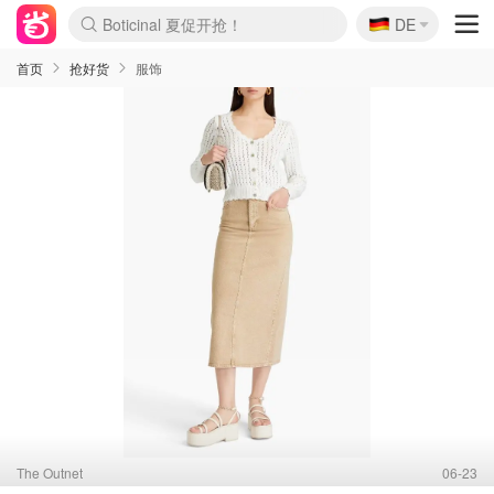
🇩🇪
4折！lulu周四疯狂上新
DE
Boticinal 夏促开抢！
还没结束！&OtherStories大促
Joybuy变相75折 随时失效
速领！Stanley独家85折
疑似霸哥！Camper额外叠85折
Zalando 奥莱闪促！每日更新
Moncler反季囤！5折起+叠9折
Coach Brooklyn仅€192
首页
抢好货
服饰
The Outnet
06-23