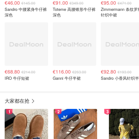
€46.00
€91.00
€95.00
€145.00
€349.00
€471.00
Sandro 中腰紧身牛仔裤
Toteme 高腰锥形牛仔裤
Zimmermann 条纹
深色
深色
针织中裙
€68.80
€116.00
€92.80
€214.00
€263.00
€193.00
IRO 牛仔短裙
Ganni 牛仔半裙
Sandro 小香风针织
大家都在抢
1
2
3