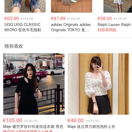
€63.99
€47.99
€58.00
€159.99
€100.00
€115.00
UGG UGG CLASSIC
adidas Originals adidas
MICRO 驼色羊毛拖鞋
Originals TOKYO 复古
刘亦菲同款
休闲鞋 深棕色
猜你喜欢
€105.00
€49.00
€198.00
€235.00
Maje 镂空罗纹针织迷你连衣裙 黑色
Maje 波点弹力棉泡泡纱上衣
镂空设计若隐若现带点小性感