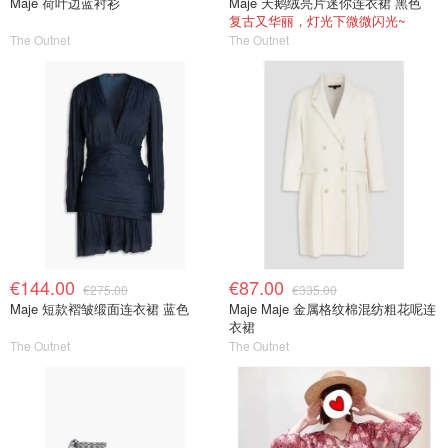
Maje 荷叶边蓝衬衫
Maje 天鹅绒亮片迷你连衣裙 黑色
复古又华丽，灯光下微微闪光~
The Outnet
The Outnet
€144.00
€87.00
€275.00
€335.00
Maje 短款褶皱缎面连衣裙 蓝色
Maje Maje 金属格纹棉混纺粗花呢连
衣裙
The Outnet
The Outnet