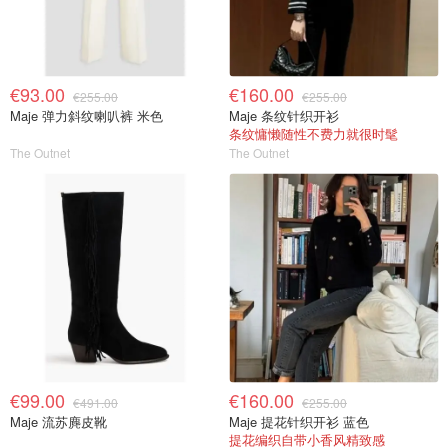
€93.00
€160.00
€255.00
€255.00
Maje 弹力斜纹喇叭裤 米色
Maje 条纹针织开衫
条纹慵懒随性不费力就很时髦
The Outnet
The Outnet
€99.00
€160.00
€491.00
€255.00
Maje 流苏麂皮靴
Maje 提花针织开衫 蓝色
提花编织自带小香风精致感