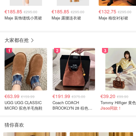
€185.85
€185.85
€132.75
€295.00
€295.00
€295.00
Maje 装饰缝线小黑裙
Maje 露腰连衣裙
Maje 格纹衬衫裙
大家都在抢
1
2
3
€63.99
€191.99
€39.20
€159.99
€375.00
€99.90
UGG UGG CLASSIC
Coach COACH
MICRO 驼色羊毛拖鞋
BROOKLYN 28 棕色金
Jisoo同款！
色水桶包
猜你喜欢