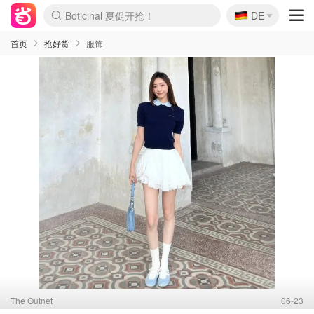
Boticinal 夏促开抢！
🇩🇪
4折！lulu周四疯狂上新
DE
还没结束！&OtherStories大促
Joybuy变相75折 随时失效
速领！Stanley独家85折
疑似霸哥！Camper额外叠85折
Zalando 奥莱闪促！每日更新
Moncler反季囤！5折起+叠9折
Coach Brooklyn仅€192
首页
抢好货
服饰
The Outnet
06-23