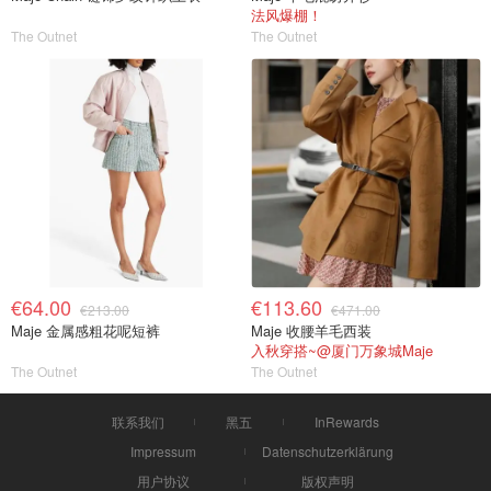
法风爆棚！
The Outnet
The Outnet
€64.00
€113.60
€213.00
€471.00
Maje 金属感粗花呢短裤
Maje 收腰羊毛西装
入秋穿搭~@厦门万象城Maje
The Outnet
The Outnet
联系我们
黑五
InRewards
Impressum
Datenschutzerklärung
用户协议
版权声明