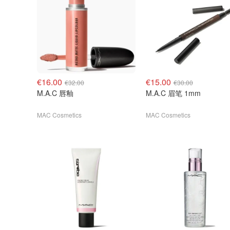
€16.00
€15.00
€32.00
€30.00
M.A.C 唇釉
M.A.C 眉笔 1mm
MAC Cosmetics
MAC Cosmetics