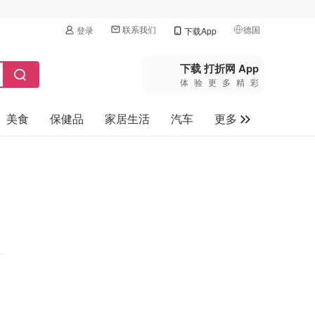
联系我们
德国
登录
下载App
🇺🇸
美国
下载 打折网 App
体验更多精彩
🇨🇳
中国
美食
保健品
家居生活
汽车
更多
🇨🇦
加拿大
🇬🇧
家电数码
英国
母婴玩具
🇩🇪
德国
旅游
🇫🇷
法国
🇮🇹
意大利
🇦🇺
澳洲
🇳🇿
新西兰