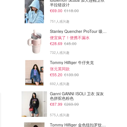
lululemon Scuba 加大连帽卫衣
半拉链设计
€69.00
€118.00
751人感兴趣
Stanley Quencher ProTour 吸管杯 0.59L
便宜疯了！便携不漏水
€28.69
€45.00
732人感兴趣
Tommy Hilfiger 牛仔夹克
张元英同款
€55.20
€139.90
692人感兴趣
Ganni GANNI ISOLI 卫衣 深灰
色拼驼色粉色
€87.99
€269.99
575人感兴趣
Tommy Hilfiger 金色纽扣罗纹背心