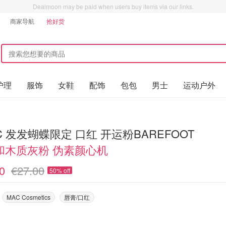
Dealmoon may be paid when users buy items via our links.
商家导航
抢好货
护理
服饰
女鞋
配饰
包包
男士
运动户外
M.A.C 发发蝴蝶限定 口红 开运粉BAREFOOT
和木质灰粉 伪素颜心机
0
€27.00
50% off
MAC Cosmetics
唇膏/口红