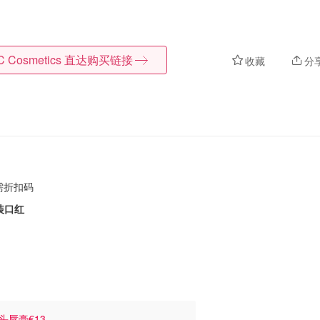
 Cosmetics
直达购买链接
收藏
分
需折扣码
装口红
头唇膏€13