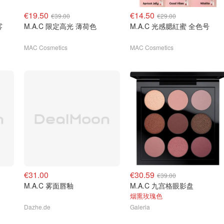
€19.50
€14.50
€39.00
€29.00
雾
M.A.C 限定高光 薄荷色
M.A.C 光感腮紅蜜 全色号
MAC Cosmetics
MAC Cosmetics
€31.00
€30.59
€39.00
M.A.C 雾面唇釉
M.A.C 九宫格眼影盘
烟熏玫瑰色
Dazhe.de
Galeria