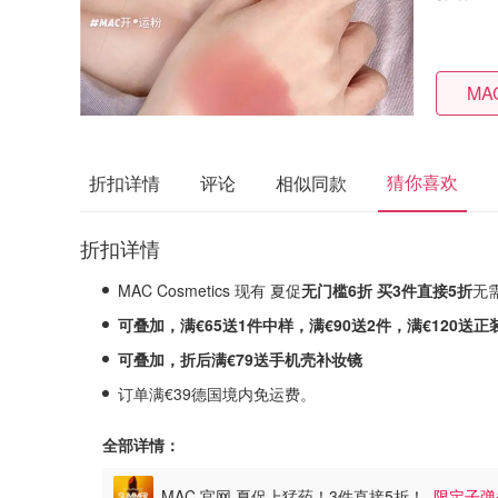
MAC
猜你喜欢
折扣详情
评论
相似同款
折扣详情
MAC Cosmetics 现有 夏促
无门槛6折 买3件直接5折
无
可叠加，满€65送1件中样，满€90送2件，满€120送正
可叠加，折后满€79送手机壳补妆镜
订单满€39德国境内免运费。
全部详情：
MAC 官网 夏促上猛药！3件直接5折！
限定子弹