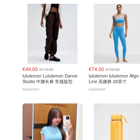
€49.00
€74.00
€118.00
€108.00
lululemon Lululemon Dance
lululemon lululemon Align
Studio 中腰长裤 常规版型
Line 高腰裤 28英寸
lululemon
lululemon