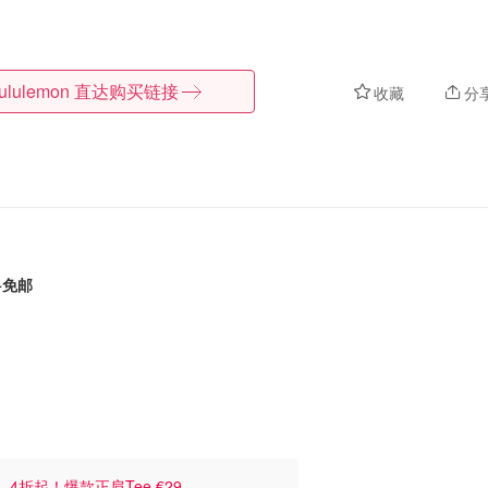
lululemon
直达购买链接
收藏
分
+免邮
4
4折起！爆款正肩Tee €29