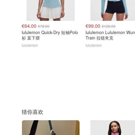
€64.00
€99.00
€78.00
€128.00
lululemon Quick-Dry 短袖Polo
lululemon Lululemon Wun
衫 直下摆
Train 拉链夹克
lululemon
lululemon
猜你喜欢