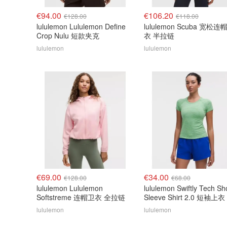
€94.00
€106.20
€128.00
€118.00
lululemon Lululemon Define
lululemon Scuba 宽松连
Crop Nulu 短款夹克
衣 半拉链
lululemon
lululemon
€69.00
€34.00
€128.00
€68.00
lululemon Lululemon
lululemon Swiftly Tech Sh
Softstreme 连帽卫衣 全拉链
Sleeve Shirt 2.0 短袖上
款
lululemon
lululemon