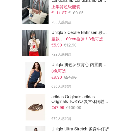
Longchamp Longchamp Le Pliage 大号手提包
上学背超级能装
€111.27
€160.65
738人感兴趣
Uniqlo x Cecilie Bahnsen 联名T恤
童款，160cm捡漏！3色可选
€5.90
€12.90
722人感兴趣
Uniqlo 拼色罗纹背心 内置胸垫 标准款
3色可选
€9.90
€24.90
696人感兴趣
adidas Originals adidas
Originals TOKYO 复古休闲鞋 深
棕色
€47.99
€100.00
679人感兴趣
Uniqlo Ultra Stretch 紧身牛仔裤