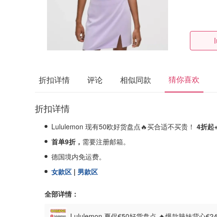
猜你喜欢
折扣详情
评论
相似同款
折扣详情
Lululemon 现有50欧好货盘点🔥买合适不买贵！
4折起
首单9折，
需要注册邮箱。
德国境内免运费。
女款区
|
男款区
全部详情：
Lululemon 夏促€50好货盘点 🔥爆款辣妹背心€2