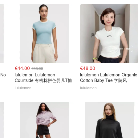
€44.00
€48.00
€58.00
 No
lululemon Lululemon
lululemon Lululemon Organic
Courtside 有机棉拼色婴儿T恤
Cotton Baby Tee 学院风
lululemon
lululemon