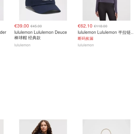
€39.00
€62.10
€45.00
€118.00
der
lululemon Lululemon Deuce
lululemon Lululemon 半拉链美利
棒球帽 经典款
断码捡漏
lululemon
lululemon