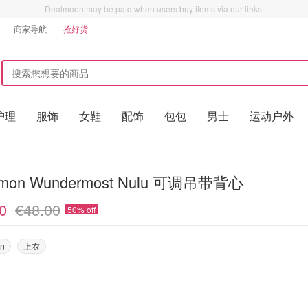
Dealmoon may be paid when users buy items via our links.
商家导航
抢好货
护理
服饰
女鞋
配饰
包包
男士
运动户外
lemon Wundermost Nulu 可调吊带背心
0
€48.00
50% off
on
上衣