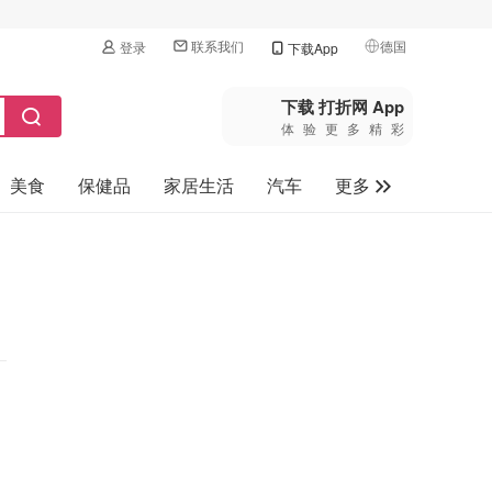
联系我们
德国
登录
下载App
🇺🇸
美国
下载 打折网 App
体验更多精彩
🇨🇳
中国
美食
保健品
家居生活
汽车
更多
🇨🇦
加拿大
🇬🇧
家电数码
英国
母婴玩具
🇩🇪
德国
旅游
🇫🇷
法国
🇮🇹
意大利
🇦🇺
澳洲
🇳🇿
新西兰