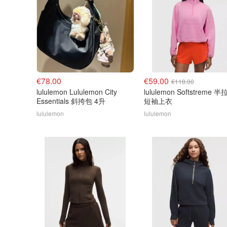
€78.00
€59.00
€118.00
lululemon Lululemon City
lululemon Softstreme 
Essentials 斜挎包 4升
短袖上衣
lululemon
lululemon