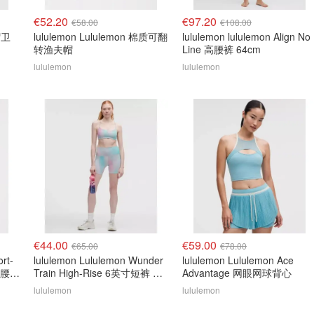
€52.20
€97.20
€58.00
€108.00
帽卫
lululemon Lululemon 棉质可翻
lululemon lululemon Align No
转渔夫帽
Line 高腰裤 64cm
lululemon
lululemon
€44.00
€59.00
€65.00
€78.00
ort-
lululemon Lululemon Wunder
lululemon Lululemon Ace
衣 腰长
Train High-Rise 6英寸短裤 彩
Advantage 网眼网球背心
虹
lululemon
lululemon