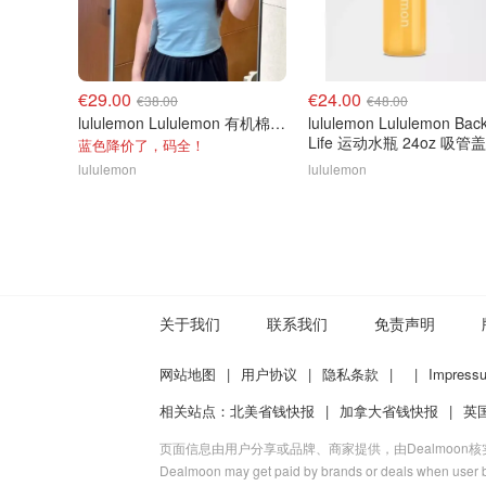
€29.00
€24.00
€38.00
€48.00
lululemon Lululemon 有机棉短袖T恤
lululemon Lululemon Back
Life 运动水瓶 24oz 吸管盖
蓝色降价了，码全！
lululemon
lululemon
关于我们
联系我们
免责声明
网站地图
|
用户协议
|
隐私条款
|
|
Impress
相关站点：
北美省钱快报
|
加拿大省钱快报
|
英
页面信息由用户分享或品牌、商家提供，由Dealmoon
Dealmoon may get paid by brands or deals when user b