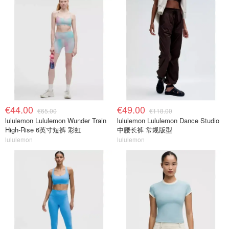
€44.00
€49.00
€65.00
€118.00
lululemon Lululemon Wunder Train
lululemon Lululemon Dance Studio
High-Rise 6英寸短裤 彩虹
中腰长裤 常规版型
lululemon
lululemon