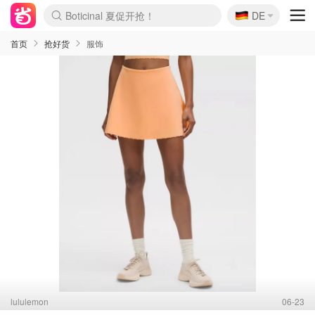
🇩🇪
4折！lulu周四疯狂上新
DE
Boticinal 夏促开抢！
还没结束！&OtherStories大促
Joybuy变相75折 随时失效
速领！Stanley独家85折
疑似霸哥！Camper额外叠85折
Zalando 奥莱闪促！每日更新
Moncler反季囤！5折起+叠9折
Coach Brooklyn仅€192
首页
抢好货
服饰
lululemon
06-23