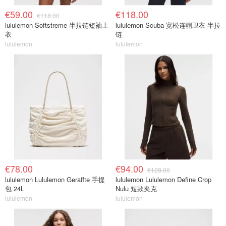
€59.00
€118.00
€118.00
lululemon Softstreme 半拉链短袖上
lululemon Scuba 宽松连帽卫衣 半拉
衣
链
lululemon
lululemon
€78.00
€94.00
€128.00
lululemon Lululemon Geraffte 手提
lululemon Lululemon Define Crop
包 24L
Nulu 短款夹克
lululemon
lululemon