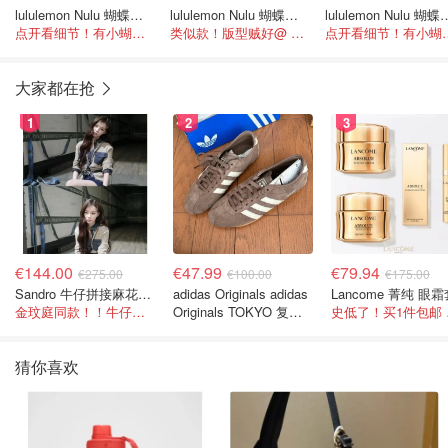
lululemon Nulu 蝴蝶结迷你裙
lululemon Nulu 蝴蝶结半身裙
lululemon Nu
点开看细节！有小蝴蝶结打底裤
类似款！版型贼好@ LEEEEEEVIA.
点开看细节！有小蝴蝶结
大家都在抢
1
2
3
€144.00
€47.99
€79.94
€275.00
€100.00
€175.00
Sandro 牛仔拼接麻花针织夹克
adidas Originals adidas
Lancome 菁纯 眼
金玟庭同款！！牛仔拼接超有层次感
Originals TOKYO 复古
史低
休闲鞋 深棕色
猜你喜欢