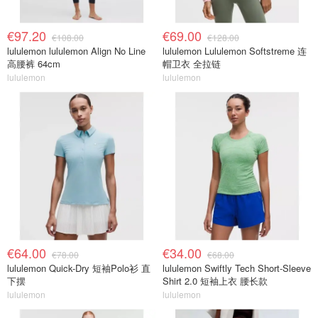
€97.20
€69.00
€108.00
€128.00
lululemon lululemon Align No Line
lululemon Lululemon Softstreme 连
高腰裤 64cm
帽卫衣 全拉链
lululemon
lululemon
€64.00
€34.00
€78.00
€68.00
lululemon Quick-Dry 短袖Polo衫 直
lululemon Swiftly Tech Short-Sleeve
下摆
Shirt 2.0 短袖上衣 腰长款
lululemon
lululemon