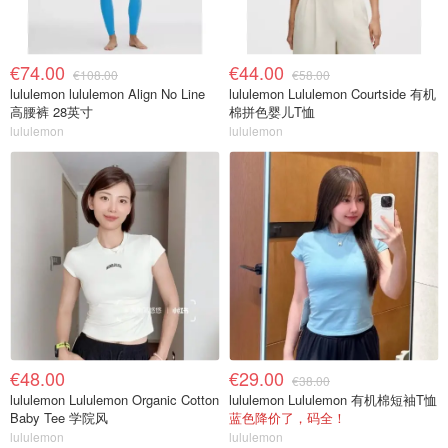
€74.00
€44.00
€108.00
€58.00
lululemon lululemon Align No Line
lululemon Lululemon Courtside 有机
高腰裤 28英寸
棉拼色婴儿T恤
lululemon
lululemon
€48.00
€29.00
€38.00
lululemon Lululemon Organic Cotton
lululemon Lululemon 有机棉短袖T恤
Baby Tee 学院风
蓝色降价了，码全！
lululemon
lululemon