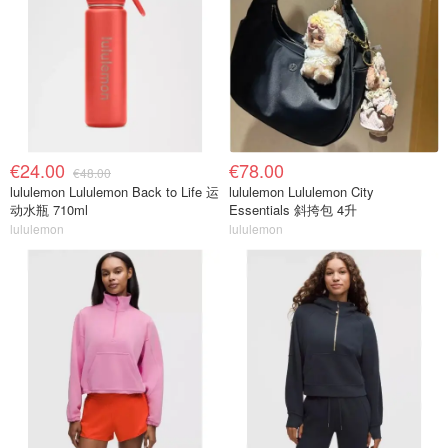
€24.00
€78.00
€48.00
lululemon Lululemon Back to Life 运
lululemon Lululemon City
动水瓶 710ml
Essentials 斜挎包 4升
lululemon
lululemon