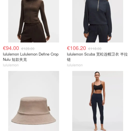
€94.00
€106.20
€128.00
€118.00
lululemon Lululemon Define Crop
lululemon Scuba 宽松连帽卫衣 半拉
Nulu 短款夹克
链
lululemon
lululemon