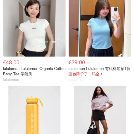
€48.00
€29.00
€38.00
lululemon Lululemon Organic Cotton
lululemon Lululemon 有机棉短袖T恤
Baby Tee 学院风
蓝色降价了，码全！
lululemon
lululemon