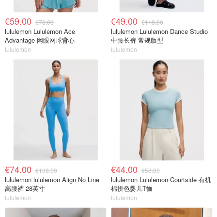
€59.00
€49.00
€78.00
€118.00
lululemon Lululemon Ace
lululemon Lululemon Dance Studio
Advantage 网眼网球背心
中腰长裤 常规版型
lululemon
lululemon
€74.00
€44.00
€108.00
€58.00
lululemon lululemon Align No Line
lululemon Lululemon Courtside 有机
高腰裤 28英寸
棉拼色婴儿T恤
lululemon
lululemon