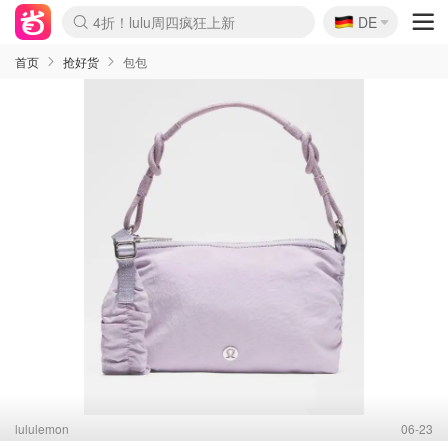
🇩🇪
4折！lulu周四疯狂上新
DE
Boticinal 夏促开抢！
还没结束！&OtherStories大促
Joybuy变相75折 随时失效
速领！Stanley独家85折
疑似霸哥！Camper额外叠85折
Zalando 奥莱闪促！每日更新
Moncler反季囤！5折起+叠9折
Coach Brooklyn仅€192
首页
抢好货
包包
lululemon
06-23