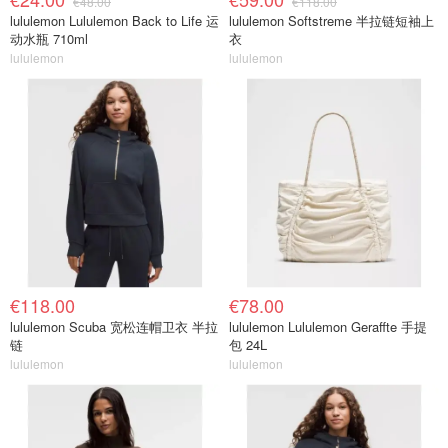
€48.00
€118.00
lululemon Lululemon Back to Life 运
lululemon Softstreme 半拉链短袖上
动水瓶 710ml
衣
lululemon
lululemon
€118.00
€78.00
lululemon Scuba 宽松连帽卫衣 半拉
lululemon Lululemon Geraffte 手提
链
包 24L
lululemon
lululemon