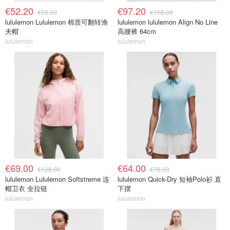
€52.20
€97.20
€58.00
€108.00
lululemon Lululemon 棉质可翻转渔
lululemon lululemon Align No Line
夫帽
高腰裤 64cm
lululemon
lululemon
€69.00
€64.00
€128.00
€78.00
lululemon Lululemon Softstreme 连
lululemon Quick-Dry 短袖Polo衫 直
帽卫衣 全拉链
下摆
lululemon
lululemon