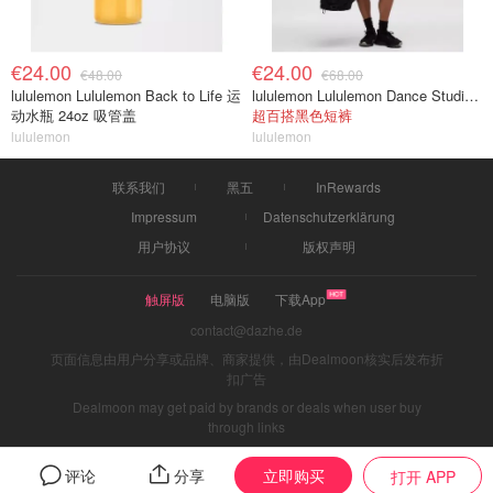
€24.00
€24.00
€48.00
€68.00
lululemon Lululemon Back to Life 运
lululemon Lululemon Dance Studio 高腰短裤 3.5英寸
动水瓶 24oz 吸管盖
超百搭黑色短裤
lululemon
lululemon
联系我们
黑五
InRewards
Impressum
Datenschutzerklärung
用户协议
版权声明
触屏版
电脑版
下载App
contact@dazhe.de
页面信息由用户分享或品牌、商家提供，由Dealmoon核实后发布折
扣广告
Dealmoon may get paid by brands or deals when user buy
through links
立即购买
评论
分享
打开 APP