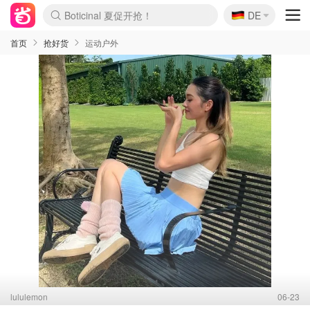
🇩🇪
4折！lulu周四疯狂上新
DE
Boticinal 夏促开抢！
还没结束！&OtherStories大促
Joybuy变相75折 随时失效
速领！Stanley独家85折
疑似霸哥！Camper额外叠85折
Zalando 奥莱闪促！每日更新
Moncler反季囤！5折起+叠9折
Coach Brooklyn仅€192
首页
抢好货
运动户外
lululemon
06-23