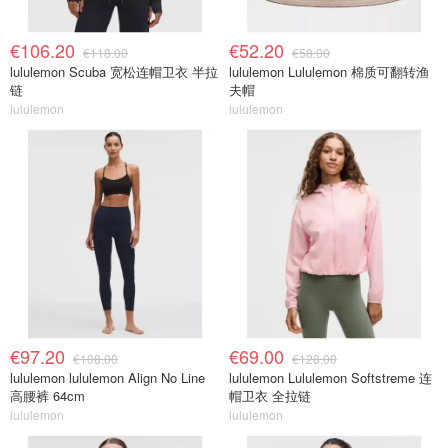
€106.20
€52.20
€118.00
€58.00
lululemon Scuba 宽松连帽卫衣 半拉
lululemon Lululemon 棉质可翻转渔
链
夫帽
lululemon
lululemon
€97.20
€69.00
€108.00
€128.00
lululemon lululemon Align No Line
lululemon Lululemon Softstreme 连
高腰裤 64cm
帽卫衣 全拉链
lululemon
lululemon