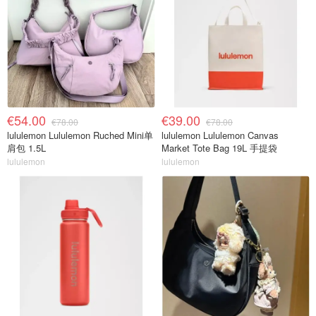
€54.00
€39.00
€78.00
€78.00
lululemon Lululemon Ruched Mini单
lululemon Lululemon Canvas
肩包 1.5L
Market Tote Bag 19L 手提袋
lululemon
lululemon