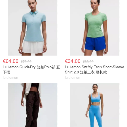
€64.00
€34.00
€78.00
€68.00
lululemon Quick-Dry 短袖Polo衫 直
lululemon Swiftly Tech Short-Sleeve
下摆
Shirt 2.0 短袖上衣 腰长款
lululemon
lululemon