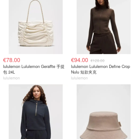
€78.00
€94.00
€128.00
lululemon Lululemon Geraffte 手提
lululemon Lululemon Define Crop
包 24L
Nulu 短款夹克
lululemon
lululemon