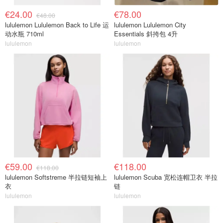
€24.00
€78.00
€48.00
lululemon Lululemon Back to Life 运
lululemon Lululemon City
动水瓶 710ml
Essentials 斜挎包 4升
lululemon
lululemon
€59.00
€118.00
€118.00
lululemon Softstreme 半拉链短袖上
lululemon Scuba 宽松连帽卫衣 半拉
衣
链
lululemon
lululemon