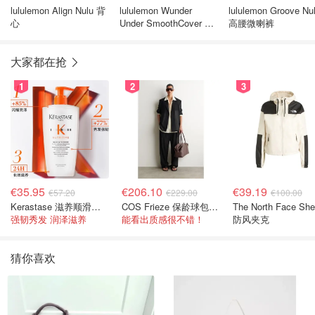
lululemon Align Nulu 背
lululemon Wunder
lululemon Groove Nu
心
Under SmoothCover 短
高腰微喇裤
款T恤
大家都在抢
1
2
3
€35.95
€206.10
€39.19
€57.20
€229.00
€100.00
Kerastase 滋养顺滑洗发水500ml
COS Frieze 保龄球包 棕色皮革
The North Face She
强韧秀发 润泽滋养
能看出质感很不错！
防风夹克
猜你喜欢