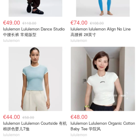
€49.00
€74.00
€118.00
€108.00
lululemon Lululemon Dance Studio
lululemon lululemon Align No Line
中腰长裤 常规版型
高腰裤 28英寸
lululemon
lululemon
€44.00
€48.00
€58.00
lululemon Lululemon Courtside 有机
lululemon Lululemon Organic Cotton
棉拼色婴儿T恤
Baby Tee 学院风
lululemon
lululemon