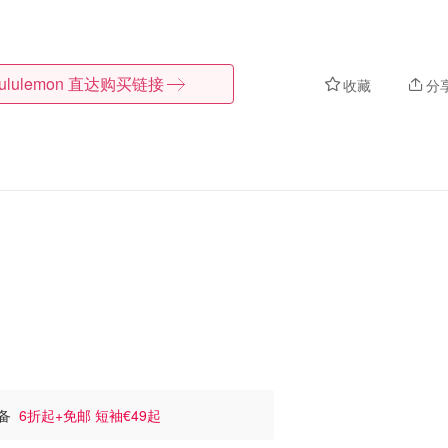
lululemon
直达购买链接
收藏
分
必备
6折起+免邮 短袖€49起