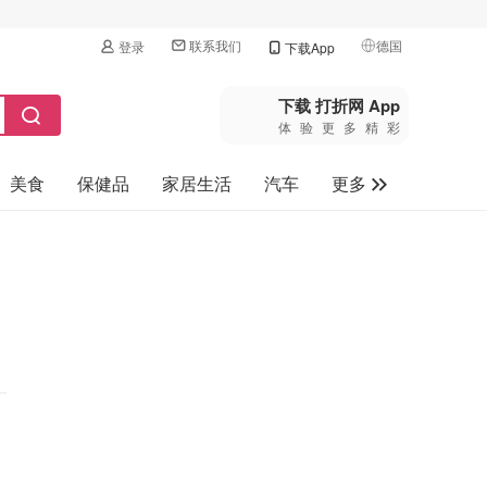
联系我们
德国
登录
下载App
🇺🇸
美国
下载 打折网 App
体验更多精彩
🇨🇳
中国
美食
保健品
家居生活
汽车
更多
🇨🇦
加拿大
🇬🇧
家电数码
英国
母婴玩具
🇩🇪
德国
旅游
🇫🇷
法国
🇮🇹
意大利
🇦🇺
澳洲
🇳🇿
新西兰