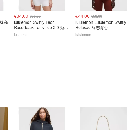
€34.00
€44.00
€58.00
€58.00
有机棉高
lululemon Swiftly Tech
lululemon Lululemon Swiftly
Racerback Tank Top 2.0 短款
Relaxed 标志背心
背心
lululemon
lululemon