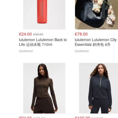
€24.00
€78.00
€48.00
lululemon Lululemon Back to
lululemon Lululemon City
Life 运动水瓶 710ml
Essentials 斜挎包 4升
lululemon
lululemon
€94.00
€106.20