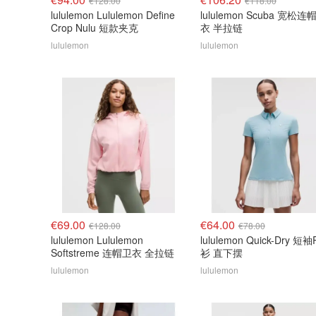
€128.00
€118.00
lululemon Lululemon Define
lululemon Scuba 宽松连
Crop Nulu 短款夹克
衣 半拉链
lululemon
lululemon
€69.00
€64.00
€128.00
€78.00
lululemon Lululemon
lululemon Quick-Dry 短袖
Softstreme 连帽卫衣 全拉链
衫 直下摆
lululemon
lululemon