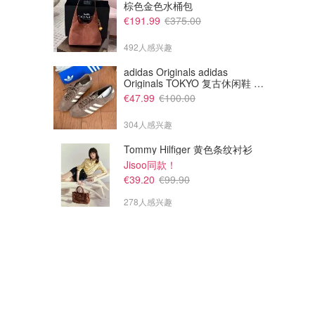
棕色金色水桶包
€191.99
€375.00
€64.00
€84.00
€118.00
€118.00
492人感兴趣
lululemon Lululemon BeCalm
lululemon Softstreme 半拉链
宽松船领长袖衬衫
长袖上衣
adidas Originals adidas
Originals TOKYO 复古休闲鞋 深
lululemon
lululemon
棕色
€47.99
€100.00
304人感兴趣
Tommy Hilfiger 黄色条纹衬衫
Jisoo同款！
€39.20
€99.90
278人感兴趣