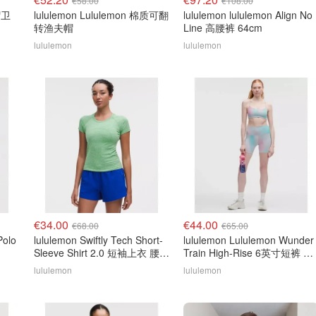
€58.00
€108.00
帽卫
lululemon Lululemon 棉质可翻
lululemon lululemon Align No
转渔夫帽
Line 高腰裤 64cm
lululemon
lululemon
€34.00
€44.00
€68.00
€65.00
Polo
lululemon Swiftly Tech Short-
lululemon Lululemon Wunder
Sleeve Shirt 2.0 短袖上衣 腰长
Train High-Rise 6英寸短裤 彩
款
虹
lululemon
lululemon