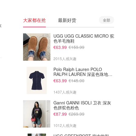
大家都在抢
最新好货
全部
享
UGG UGG CLASSIC MICRO 驼
色羊毛拖鞋
€63.99
€159.99
2015人感兴趣
Polo Ralph Lauren POLO
RALPH LAUREN 深蓝色珠地布
Polo衫
€63.99
€145.00
1437人感兴趣
Ganni GANNI ISOLI 卫衣 深灰
色拼驼色粉色
€87.99
€269.99
1012人感兴趣