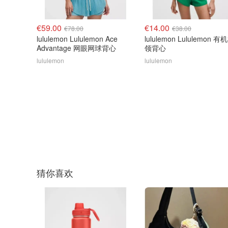
€59.00
€14.00
€78.00
€38.00
lululemon Lululemon Ace
lululemon Lululemon 
Advantage 网眼网球背心
领背心
lululemon
lululemon
猜你喜欢