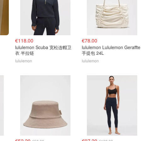
€118.00
€78.00
lululemon Scuba 宽松连帽卫
lululemon Lululemon Geraffte
衣 半拉链
手提包 24L
lululemon
lululemon
€52.20
€97.20