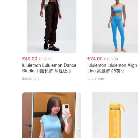
€49.00
€74.00
€118.00
€108.00
lululemon Lululemon Dance
lululemon lululemon Align
Studio 中腰长裤 常规版型
Line 高腰裤 28英寸
lululemon
lululemon