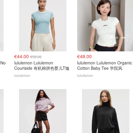
€44.00
€48.00
€58.00
 No
lululemon Lululemon
lululemon Lululemon Organic
Courtside 有机棉拼色婴儿T恤
Cotton Baby Tee 学院风
lululemon
lululemon