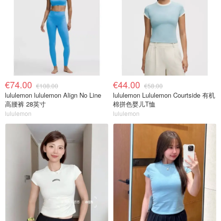
€74.00
€44.00
€108.00
€58.00
lululemon lululemon Align No Line
lululemon Lululemon Courtside 有机
高腰裤 28英寸
棉拼色婴儿T恤
lululemon
lululemon