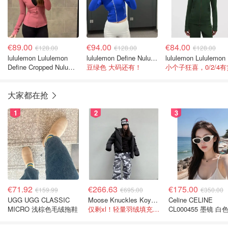
€89.00
€94.00
€84.00
€128.00
€128.00
€128.00
lululemon Lululemon
lululemon Define Nulu 短夹克
lulu
Define Cropped Nulu短
豆绿色 大码还有！
小个子狂喜，0/2/4有
款夹克
大家都在抢
1
2
3
€71.92
€266.63
€175.00
€159.99
€695.00
€350.00
UGG UGG CLASSIC
Moose Knuckles Koya 羽绒夹克 黑色
Celine CELINE
MICRO 浅棕色毛绒拖鞋
仅剩xl！轻量羽绒填充， 保暖不厚重
CL000455 墨镜 白
色