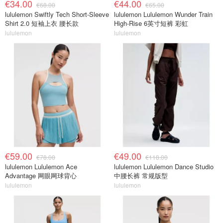
€34.00
€44.00
€68.00
€65.00
lululemon Swiftly Tech Short-Sleeve
lululemon Lululemon Wunder Train
Shirt 2.0 短袖上衣 腰长款
High-Rise 6英寸短裤 彩虹
lululemon
lululemon
€59.00
€49.00
€78.00
€118.00
lululemon Lululemon Ace
lululemon Lululemon Dance Studio
Advantage 网眼网球背心
中腰长裤 常规版型
lululemon
lululemon