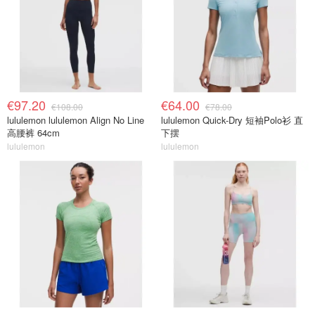
€97.20
€64.00
€108.00
€78.00
lululemon lululemon Align No Line
lululemon Quick-Dry 短袖Polo衫 直
高腰裤 64cm
下摆
lululemon
lululemon