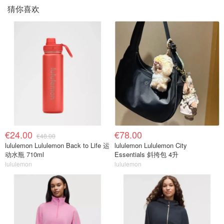
猜你喜欢
€24.00
€78.00
€48.00
lululemon Lululemon Back to Life 运
lululemon Lululemon City
动水瓶 710ml
Essentials 斜挎包 4升
lululemon
lululemon