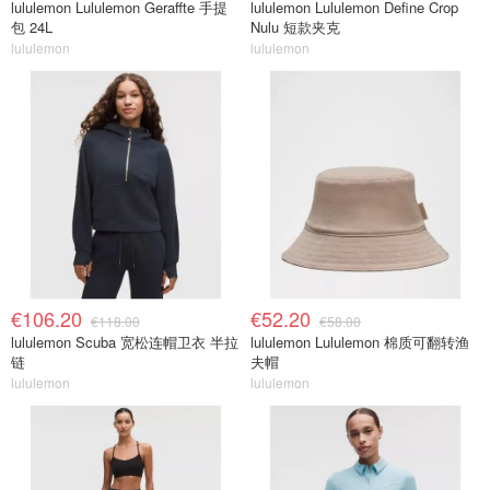
lululemon Lululemon Geraffte 手提
lululemon Lululemon Define Crop
包 24L
Nulu 短款夹克
lululemon
lululemon
€106.20
€52.20
€118.00
€58.00
lululemon Scuba 宽松连帽卫衣 半拉
lululemon Lululemon 棉质可翻转渔
链
夫帽
lululemon
lululemon