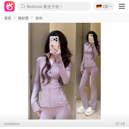
Boticinal 夏促开抢！
🇩🇪
4折！lulu周四疯狂上新
DE
还没结束！&OtherStories大促
Joybuy变相75折 随时失效
速领！Stanley独家85折
疑似霸哥！Camper额外叠85折
Zalando 奥莱闪促！每日更新
Moncler反季囤！5折起+叠9折
Coach Brooklyn仅€192
首页
抢好货
服饰
lululemon
07-18