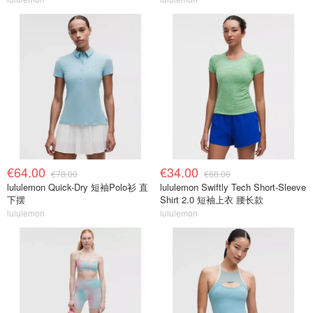
€64.00
€34.00
€78.00
€68.00
lululemon Quick-Dry 短袖Polo衫 直
lululemon Swiftly Tech Short-Sleeve
下摆
Shirt 2.0 短袖上衣 腰长款
lululemon
lululemon