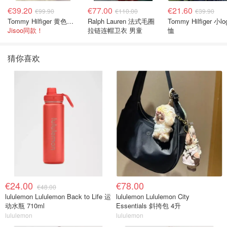
€39.20
€77.00
€21.60
€99.90
€110.00
€39.90
Tommy Hilfiger 黄色条纹衬衫
Ralph Lauren 法式毛圈
Tommy Hilfiger 小lo
Jisoo同款！
拉链连帽卫衣 男童
恤
猜你喜欢
€24.00
€78.00
€48.00
lululemon Lululemon Back to Life 运
lululemon Lululemon City
动水瓶 710ml
Essentials 斜挎包 4升
lululemon
lululemon