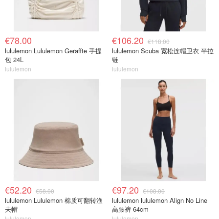
€78.00
€106.20
€118.00
lululemon Lululemon Geraffte 手提
lululemon Scuba 宽松连帽卫衣 半拉
包 24L
链
lululemon
lululemon
€52.20
€97.20
€58.00
€108.00
lululemon Lululemon 棉质可翻转渔
lululemon lululemon Align No Line
夫帽
高腰裤 64cm
lululemon
lululemon