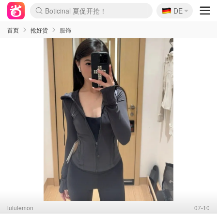
🇩🇪
4折！lulu周四疯狂上新
DE
Boticinal 夏促开抢！
还没结束！&OtherStories大促
Joybuy变相75折 随时失效
速领！Stanley独家85折
疑似霸哥！Camper额外叠85折
Zalando 奥莱闪促！每日更新
Moncler反季囤！5折起+叠9折
Coach Brooklyn仅€192
首页
抢好货
服饰
lululemon
07-10