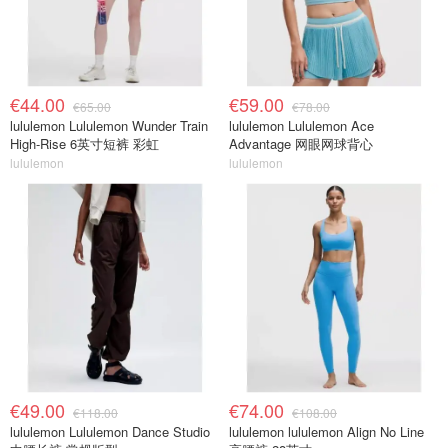
€44.00
€59.00
€65.00
€78.00
lululemon Lululemon Wunder Train
lululemon Lululemon Ace
High-Rise 6英寸短裤 彩虹
Advantage 网眼网球背心
lululemon
lululemon
€49.00
€74.00
€118.00
€108.00
lululemon Lululemon Dance Studio
lululemon lululemon Align No Line