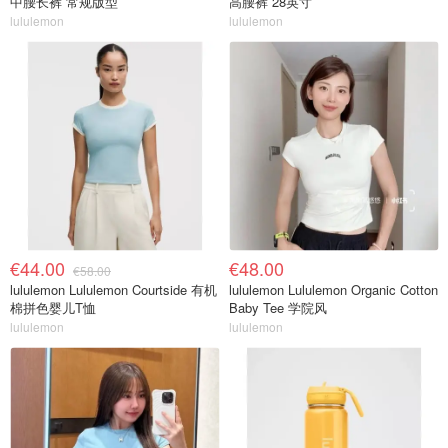
中腰长裤 常规版型
高腰裤 28英寸
lululemon
lululemon
€44.00
€48.00
€58.00
lululemon Lululemon Courtside 有机
lululemon Lululemon Organic Cotton
棉拼色婴儿T恤
Baby Tee 学院风
lululemon
lululemon