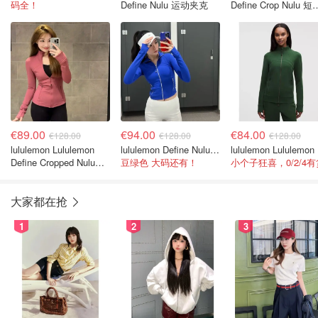
码全！
Define Nulu 运动夹克
Define Crop Nulu 短
运动夹克
€89.00
€94.00
€84.00
€128.00
€128.00
€128.00
lululemon Lululemon
lululemon Define Nulu 短夹克
lulu
Define Cropped Nulu短
豆绿色 大码还有！
小个子狂喜，0/2/4有
款夹克
大家都在抢
1
2
3