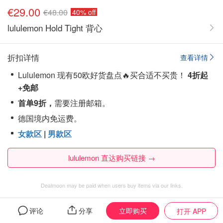
€29.00
€48.00
40% off
lululemon Hold Tight 背心
折扣详情
查看详情
Lululemon 现有50欧好货盘点🔥买合适不买贵！
4折起
+免邮
首单9折，
需要注册邮箱。
德国境内免运费。
女款区
|
男款区
lululemon 直达购买链接 →
Dealmoon may be paid when users buy items via our links.
立即购买
lululemon
评论
的全部促销商品
分享
打开 APP