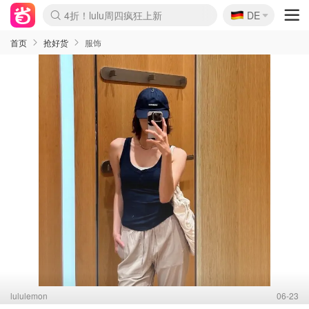
🇩🇪
4折！lulu周四疯狂上新
DE
Boticinal 夏促开抢！
还没结束！&OtherStories大促
Joybuy变相75折 随时失效
速领！Stanley独家85折
疑似霸哥！Camper额外叠85折
Zalando 奥莱闪促！每日更新
Moncler反季囤！5折起+叠9折
Coach Brooklyn仅€192
首页
抢好货
服饰
lululemon
06-23