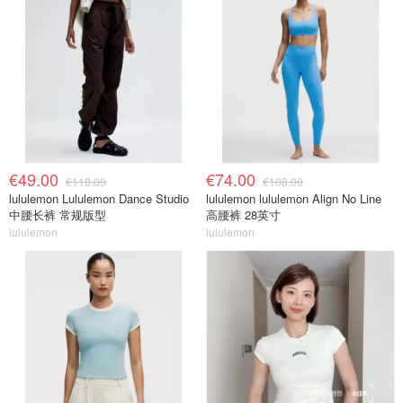
€49.00
€74.00
€118.00
€108.00
lululemon Lululemon Dance Studio
lululemon lululemon Align No Line
中腰长裤 常规版型
高腰裤 28英寸
lululemon
lululemon