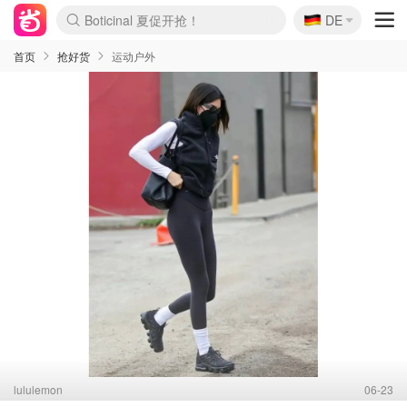
🇩🇪
4折！lulu周四疯狂上新
DE
Boticinal 夏促开抢！
还没结束！&OtherStories大促
Joybuy变相75折 随时失效
速领！Stanley独家85折
疑似霸哥！Camper额外叠85折
Zalando 奥莱闪促！每日更新
Moncler反季囤！5折起+叠9折
Coach Brooklyn仅€192
首页
抢好货
运动户外
lululemon
06-23