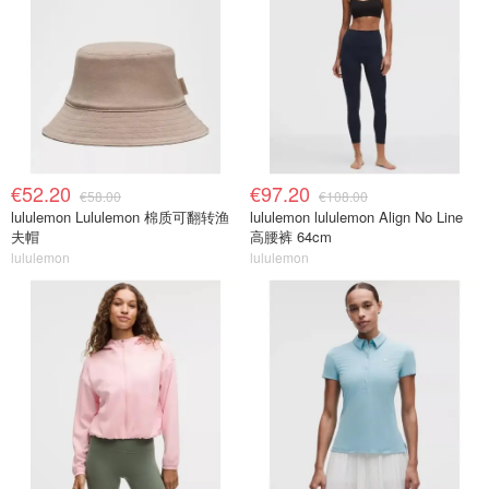
€52.20
€97.20
€58.00
€108.00
lululemon Lululemon 棉质可翻转渔
lululemon lululemon Align No Line
夫帽
高腰裤 64cm
lululemon
lululemon