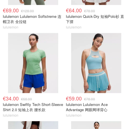
€69.00
€64.00
€128.00
€78.00
lululemon Lululemon Softstreme 连
lululemon Quick-Dry 短袖Polo衫 直
帽卫衣 全拉链
下摆
lululemon
lululemon
€34.00
€59.00
€68.00
€78.00
lululemon Swiftly Tech Short-Sleeve
lululemon Lululemon Ace
Shirt 2.0 短袖上衣 腰长款
Advantage 网眼网球背心
lululemon
lululemon