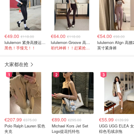
€49.00
€64.00
€54.00
€118.00
€118.00
€98.00
lululemon 紧身高腰运动裤 25''
lululemon Groove 高腰喇叭裤
lululemon Align 高腰
黑色！手慢无！！
初代神裤！！赶紧抢！！
英寸紧身裤
大家都在抢
1
2
3
€207.99
€89.00
€55.99
€375.00
€295.00
€139.99
Polo Ralph Lauren 驼色
Michael Kors Jet Set
UGG UGG ELEA 
夹克
Logo提花托特包
棕色毛绒凉拖