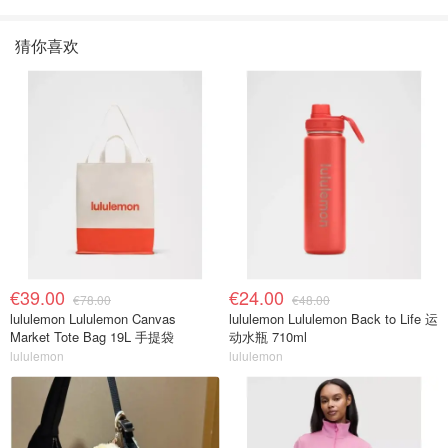
猜你喜欢
€39.00
€24.00
€78.00
€48.00
lululemon Lululemon Canvas
lululemon Lululemon Back to Life 运
Market Tote Bag 19L 手提袋
动水瓶 710ml
lululemon
lululemon