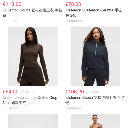
€118.00
€78.00
lululemon Scuba 宽松连帽卫衣 半拉
lululemon Lululemon Geraffte 手提
链
包 24L
lululemon
lululemon
€94.00
€106.20
€128.00
€118.00
lululemon Lululemon Define Crop
lululemon Scuba 宽松连帽卫衣 半拉
Nulu 短款夹克
链
lululemon
lululemon