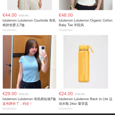
€44.00
€48.00
€58.00
lululemon Lululemon Courtside 有机
lululemon Lululemon Organic Cotton
棉拼色婴儿T恤
Baby Tee 学院风
lululemon
lululemon
€29.00
€24.00
€38.00
€48.00
lululemon Lululemon 有机棉短袖T恤
lululemon Lululemon Back to Life 运
蓝色降价了，码全！
动水瓶 24oz 吸管盖
lululemon
lululemon