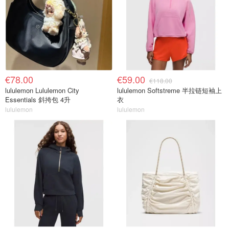
€78.00
€59.00
€118.00
lululemon Lululemon City
lululemon Softstreme 半拉链短袖上
Essentials 斜挎包 4升
衣
lululemon
lululemon