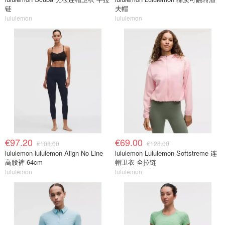
链
夫帽
lululemon
lululemon
€97.20
€69.00
€108.00
€128.00
lululemon lululemon Align No Line
lululemon Lululemon Softstreme 连
高腰裤 64cm
帽卫衣 全拉链
lululemon
lululemon