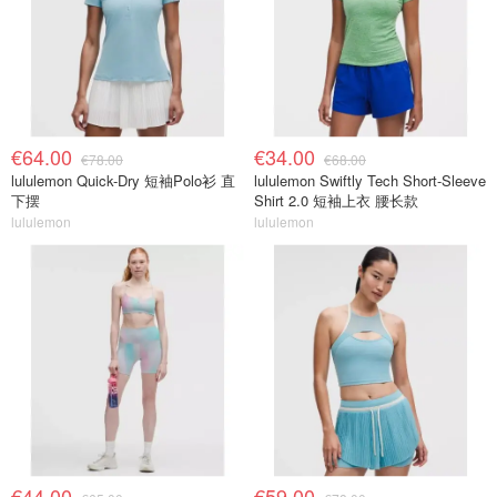
€64.00
€34.00
€78.00
€68.00
lululemon Quick-Dry 短袖Polo衫 直
lululemon Swiftly Tech Short-Sleeve
下摆
Shirt 2.0 短袖上衣 腰长款
lululemon
lululemon
€44.00
€59.00