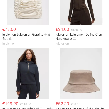
€78.00
€94.00
€128.00
lululemon Lululemon Geraffte 手提
lululemon Lululemon Define Crop
包 24L
Nulu 短款夹克
lululemon
lululemon
€106.20
€52.20
€118.00
€58.00
lululemon Scuba 宽松连帽卫衣 半拉
lululemon Lululemon 棉质可翻转渔