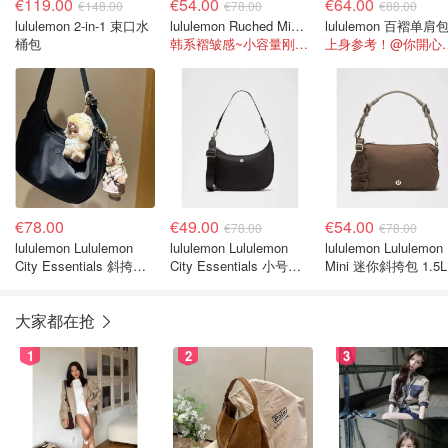
€119.00
€54.00
€64.00
€148.00
€78.00
€88.00
lululemon 2-in-1 束口水
lululemon Ruched Mini 单肩包 1.5L
桶包
韩系褶皱感~小容量刚刚好
上身参考！@
€78.00
€49.00
€54.00
€78.00
€78.00
lululemon Lululemon
lululemon Lululemon
lululemon Lululemon
City Essentials 斜挎包
City Essentials 小号单
Mini 迷你斜挎包 1.5L
4升
肩包 3L
皱肩带
大家都在抢
1
2
3