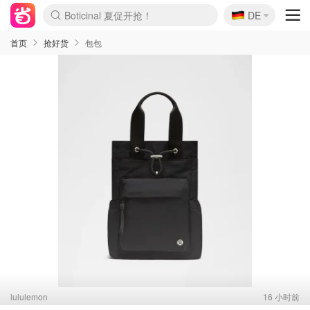
Boticinal 夏促开抢！
🇩🇪
DE
4折！lulu周四疯狂上新
还没结束！&OtherStories大促
Joybuy变相75折 随时失效
速领！Stanley独家85折
疑似霸哥！Camper额外叠85折
Zalando 奥莱闪促！每日更新
Moncler反季囤！5折起+叠9折
Coach Brooklyn仅€192
首页
抢好货
包包
lululemon
16 小时前