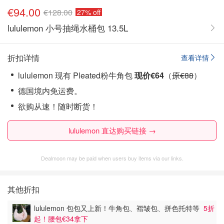
€94.00
€128.00
27% off
lululemon 小号抽绳水桶包 13.5L
折扣详情
查看详情
lululemon 现有 Pleated粉牛角包
现价€64
（
原€88
）
德国境内免运费。
欲购从速！随时断货！
lululemon 直达购买链接 →
Dealmoon may be paid when users buy items via our links.
其他折扣
lululemon 包包又上新！牛角包、褶皱包、拼色托特等
5折
起！腰包€34拿下