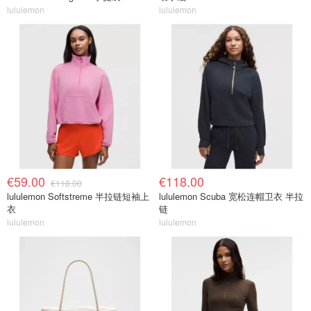
lululemon
lululemon
€59.00
€118.00
€118.00
lululemon Softstreme 半拉链短袖上
lululemon Scuba 宽松连帽卫衣 半拉
衣
链
lululemon
lululemon