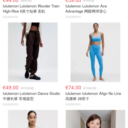
€65.00
€78.00
lululemon Lululemon Wunder Train
lululemon Lululemon Ace
High-Rise 6英寸短裤 彩虹
Advantage 网眼网球背心
lululemon
lululemon
€49.00
€74.00
€118.00
€108.00
lululemon Lululemon Dance Studio
lululemon lululemon Align No Line
中腰长裤 常规版型
高腰裤 28英寸
lululemon
lululemon