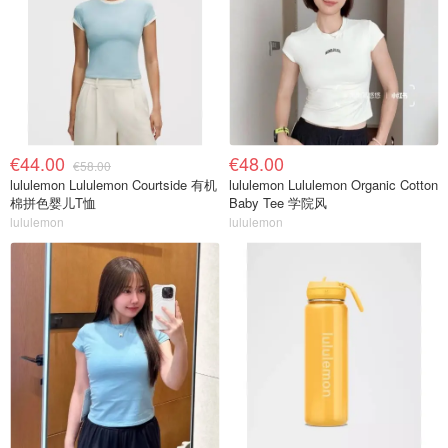
€44.00
€48.00
€58.00
lululemon Lululemon Courtside 有机
lululemon Lululemon Organic Cotton
棉拼色婴儿T恤
Baby Tee 学院风
lululemon
lululemon