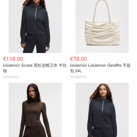
€118.00
€78.00
lululemon Scuba 宽松连帽卫衣 半拉
lululemon Lululemon Geraffte 手提
链
包 24L
lululemon
lululemon