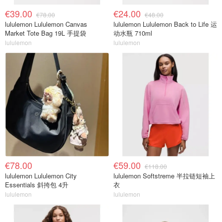
€39.00
€24.00
€78.00
€48.00
lululemon Lululemon Canvas
lululemon Lululemon Back to Life 运
Market Tote Bag 19L 手提袋
动水瓶 710ml
lululemon
lululemon
€78.00
€59.00
€118.00
lululemon Lululemon City
lululemon Softstreme 半拉链短袖上
Essentials 斜挎包 4升
衣
lululemon
lululemon