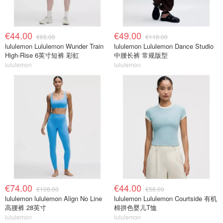
€44.00
€49.00
€65.00
€118.00
lululemon Lululemon Wunder Train
lululemon Lululemon Dance Studio
High-Rise 6英寸短裤 彩虹
中腰长裤 常规版型
lululemon
lululemon
€74.00
€44.00
€108.00
€58.00
lululemon lululemon Align No Line
lululemon Lululemon Courtside 有机
高腰裤 28英寸
棉拼色婴儿T恤
lululemon
lululemon