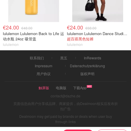
€24.00
€24.00
€48.00
€68.00
lululemon Lululemon Back to Life 运
lululemon Lululemon Dance Studio 高腰短裤 3.5英寸
动水瓶 24oz 吸管盖
超百搭黑色短裤
lululemon
lululemon
联系我们
黑五
InRewards
Impressum
Datenschutzerklärung
用户协议
版权声明
触屏版
电脑版
下载App
contact@dazhe.de
页面信息由用户分享或品牌、商家提供，由Dealmoon核实后发布折
扣广告
Dealmoon may get paid by brands or deals when user buy
through links