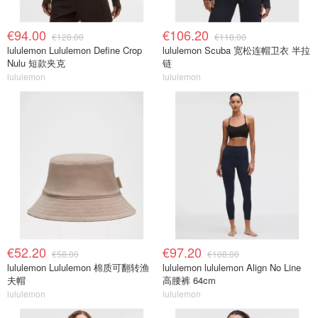
€94.00
€106.20
€128.00
€118.00
lululemon Lululemon Define Crop
lululemon Scuba 宽松连帽卫衣 半拉
Nulu 短款夹克
链
lululemon
lululemon
€52.20
€97.20
€58.00
€108.00
lululemon Lululemon 棉质可翻转渔
lululemon lululemon Align No Line
夫帽
高腰裤 64cm
lululemon
lululemon