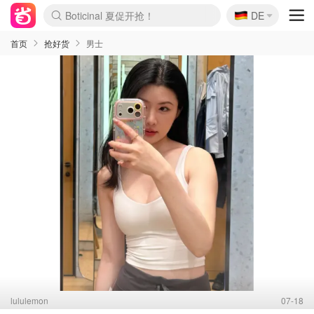
🇩🇪
4折！lulu周四疯狂上新
DE
还没结束！&OtherStories大促
Joybuy变相75折 随时失效
速领！Stanley独家85折
疑似霸哥！Camper额外叠85折
Zalando 奥莱闪促！每日更新
Moncler反季囤！5折起+叠9折
Coach Brooklyn仅€192
首页
抢好货
男士
lululemon
07-18