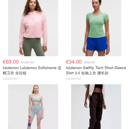
€69.00
€34.00
€128.00
€68.00
lululemon Lululemon Softstreme 连
lululemon Swiftly Tech Short-Sleeve
帽卫衣 全拉链
Shirt 2.0 短袖上衣 腰长款
lululemon
lululemon