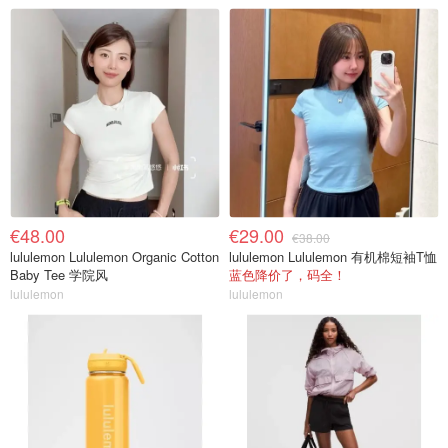
€48.00
€29.00
€38.00
lululemon Lululemon Organic Cotton
lululemon Lululemon 有机棉短袖T恤
Baby Tee 学院风
蓝色降价了，码全！
lululemon
lululemon