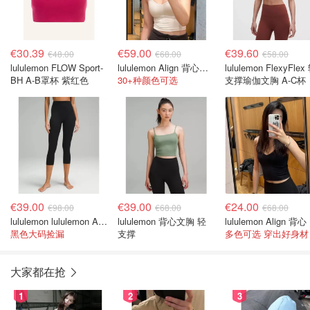
€30.39
€59.00
€39.60
€48.00
€68.00
€58.00
lululemon FLOW Sport-
lululemon Align 背心轻度支撑
lululemon FlexyFlex
BH A-B罩杯 紫红色
30+种颜色可选
支撑瑜伽文胸 A-C杯
€39.00
€39.00
€24.00
€98.00
€68.00
€68.00
lululemon lululemon Align 高腰罗纹九分裤
lululemon 背心文胸 轻
l
黑色大码捡漏
支撑
多色可选 穿出好身材
大家都在抢
1
2
3