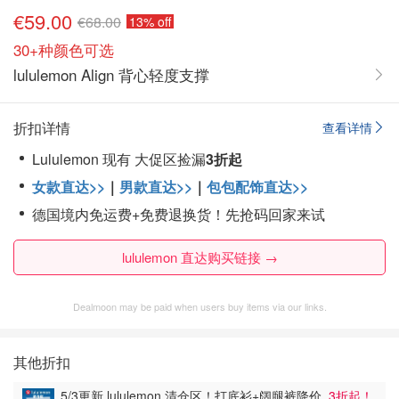
€59.00
€68.00
13% off
30+种颜色可选
lululemon Align 背心轻度支撑
折扣详情
查看详情
Lululemon 现有 大促区捡漏
3折起
女款直达>>
｜
男款直达>>
｜
包包配饰直达>>
德国境内免运费+免费退换货！先抢码回家来试
lululemon 直达购买链接 →
Dealmoon may be paid when users buy items via our links.
其他折扣
5/3更新 lululemon 清仓区！打底衫+阔腿裤降价
3折起！