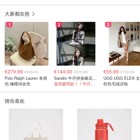
大家都在抢
1
2
3
€279.99
€144.00
€55.99
€595.00
€275.00
€139.99
Polo Ralph Lauren 单肩
Sandro 牛仔拼接麻花针织夹克
UGG UGG ELEA 
包 橄榄绿金色
金玟庭同款！！牛仔拼接超有层次感
棕色毛绒凉拖
猜你喜欢