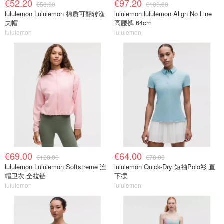
€52.20
€97.20
€58.00
€108.00
lululemon Lululemon 棉质可翻转渔
lululemon lululemon Align No Line
夫帽
高腰裤 64cm
lululemon
lululemon
€69.00
€64.00
€128.00
€78.00
lululemon Lululemon Softstreme 连
lululemon Quick-Dry 短袖Polo衫 直
帽卫衣 全拉链
下摆
lululemon
lululemon