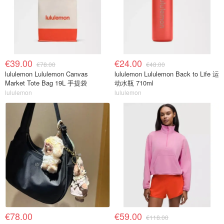
€39.00
€24.00
€78.00
€48.00
lululemon Lululemon Canvas
lululemon Lululemon Back to Life 运
Market Tote Bag 19L 手提袋
动水瓶 710ml
lululemon
lululemon
€78.00
€59.00
€118.00