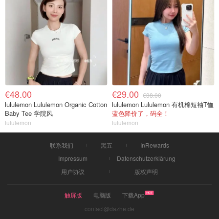
€48.00
€29.00
€38.00
lululemon Lululemon Organic Cotton
lululemon Lululemon 有机棉短袖T恤
Baby Tee 学院风
蓝色降价了，码全！
lululemon
lululemon
联系我们
黑五
InRewards
Impressum
Datenschutzerklärung
用户协议
版权声明
触屏版
电脑版
下载App
contact@dazhe.de