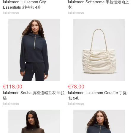
lululemon Lululemon City
lululemon Softstreme 半拉链短袖上
Essentials 斜挎包 4升
衣
lululemon
lululemon
€118.00
€78.00
lululemon Scuba 宽松连帽卫衣 半拉
lululemon Lululemon Geraffte 手提
链
包 24L
lululemon
lululemon