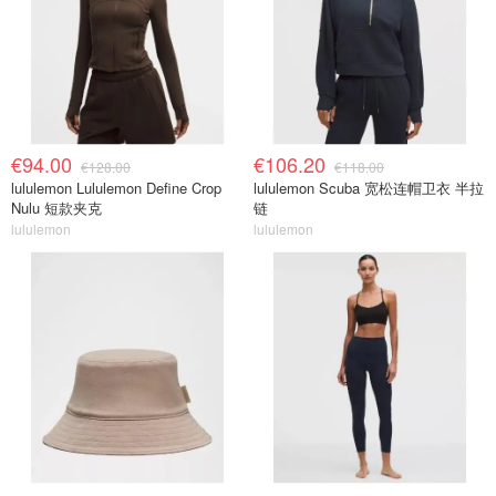
€94.00
€106.20
€128.00
€118.00
lululemon Lululemon Define Crop
lululemon Scuba 宽松连帽卫衣 半拉
Nulu 短款夹克
链
lululemon
lululemon