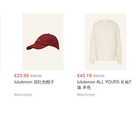
€23.99
€43.19
€45.00
€68.00
lululemon 深红色帽子
lululemon ALL YOURS 长袖T
恤 米色
Breuninger
Breuninger