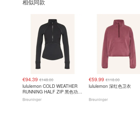
相似同款
€94.39
€59.99
€148.00
€118.00
lululemon COLD WEATHER
lululemon 深红色卫衣
RUNNING HALF ZIP 黑色功能
长袖
Breuninger
Breuninger