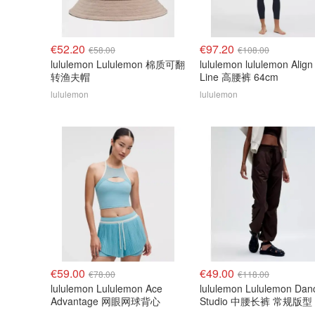
€52.20
€97.20
€58.00
€108.00
lululemon Lululemon 棉质可翻
lululemon lululemon Align
转渔夫帽
Line 高腰裤 64cm
lululemon
lululemon
€59.00
€49.00
€78.00
€118.00
lululemon Lululemon Ace
lululemon Lululemon Dan
Advantage 网眼网球背心
Studio 中腰长裤 常规版型