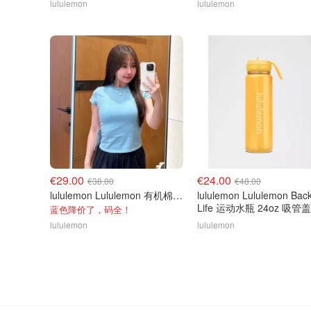
lululemon
lululemon
€29.00
€24.00
€38.00
€48.00
lululemon Lululemon 有机棉短袖T恤
lululemon Lululemon Back
Life 运动水瓶 24oz 吸管盖
蓝色降价了，码全！
lululemon
lululemon