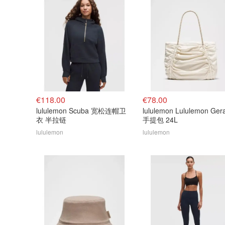
€118.00
€78.00
lululemon Scuba 宽松连帽卫
lululemon Lululemon Gera
衣 半拉链
手提包 24L
lululemon
lululemon