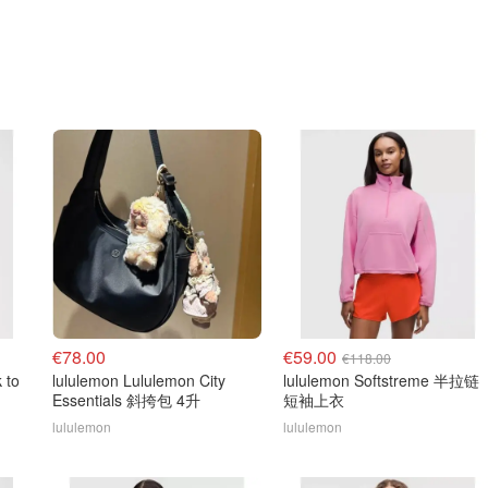
€78.00
€59.00
€118.00
 to
lululemon Lululemon City
lululemon Softstreme 半拉链
Essentials 斜挎包 4升
短袖上衣
lululemon
lululemon