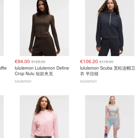
€94.00
€106.20
€128.00
€118.00
ffte
lululemon Lululemon Define
lululemon Scuba 宽松连帽卫
Crop Nulu 短款夹克
衣 半拉链
lululemon
lululemon