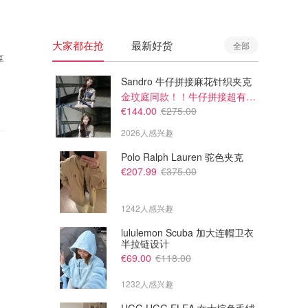
大家都在抢
最新好货
全部
享
Sandro 牛仔拼接麻花针织夹克
金玟庭同款！！牛仔拼接超有层次感
€144.00
€275.00
2026人感兴趣
Polo Ralph Lauren 驼色夹克
€207.99
€375.00
1242人感兴趣
lululemon Scuba 加大连帽卫衣
半拉链设计
€69.00
€118.00
1232人感兴趣