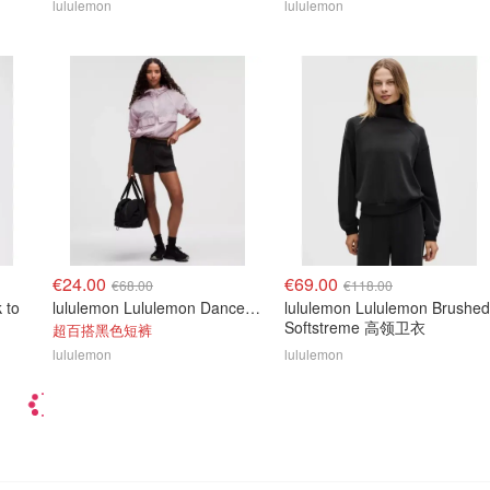
lululemon
lululemon
€24.00
€69.00
€68.00
€118.00
 to
lululemon Lululemon Dance Studio 高腰短裤 3.5英寸
lululemon Lululemon Brushed
Softstreme 高领卫衣
超百搭黑色短裤
lululemon
lululemon