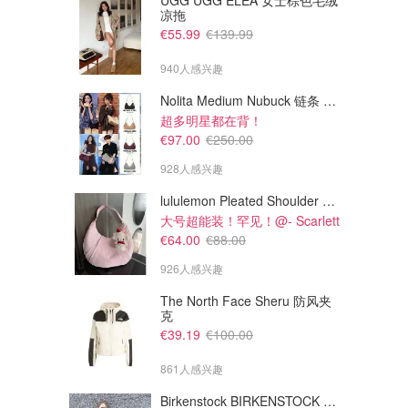
UGG UGG ELEA 女士棕色毛绒
凉拖
€55.99
€139.99
940人感兴趣
Nolita Medium Nubuck 链条 pochette
超多明星都在背！
€97.00
€250.00
928人感兴趣
lululemon Pleated Shoulder Bag 10L 单肩包
大号超能装！罕见！@- Scarlett
€43.19
€44.00
€68.00
€58.00
€64.00
€88.00
lululemon SWIFTLY TECH 2.0
lululemon Lululemon 罗纹厚棉
运动T恤 浅蓝色
背心
926人感兴趣
Breuninger
lululemon
The North Face Sheru 防风夹
克
€39.19
€100.00
861人感兴趣
Birkenstock BIRKENSTOCK Solana 麂皮皮革凉拖