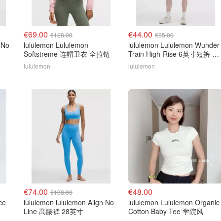
€69.00
€44.00
€128.00
€65.00
 No
lululemon Lululemon
lululemon Lululemon Wunder
Softstreme 连帽卫衣 全拉链
Train High-Rise 6英寸短裤 彩
虹
lululemon
lululemon
€74.00
€48.00
€108.00
ce
lululemon lululemon Align No
lululemon Lululemon Organic
Line 高腰裤 28英寸
Cotton Baby Tee 学院风