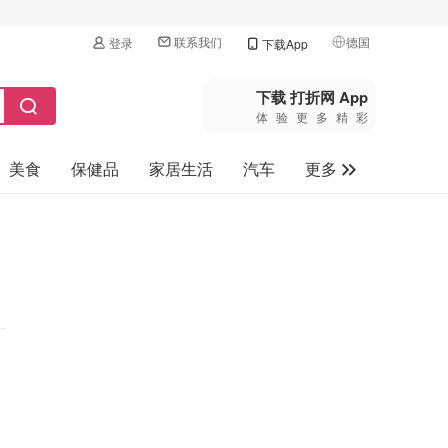
联系我们
德国
登录
下载App
🇺🇸
美国
下载 打折网 App
体验更多精彩
🇨🇳
中国
美食
保健品
家居生活
汽车
更多
🇨🇦
加拿大
🇬🇧
家电数码
英国
母婴玩具
🇩🇪
德国
旅游
🇫🇷
法国
🇮🇹
意大利
🇦🇺
澳洲
🇳🇿
新西兰