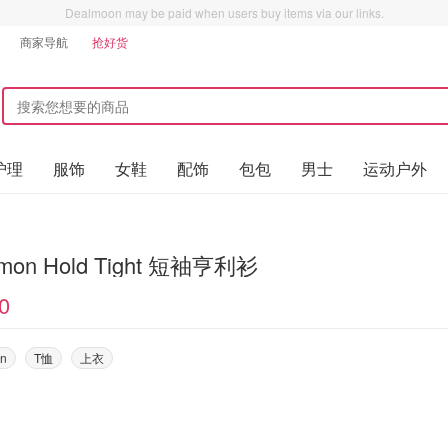
Dealmoon may be paid when users buy items via our links.
商家导航
抢好货
护理
服饰
女鞋
配饰
包包
男士
运动户外
lemon Hold Tight 短袖亨利衫
0
on
T恤
上衣