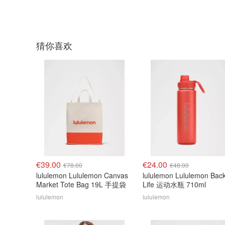
猜你喜欢
€39.00
€24.00
€78.00
€48.00
lululemon Lululemon Canvas
lululemon Lululemon Back
Market Tote Bag 19L 手提袋
Life 运动水瓶 710ml
lululemon
lululemon