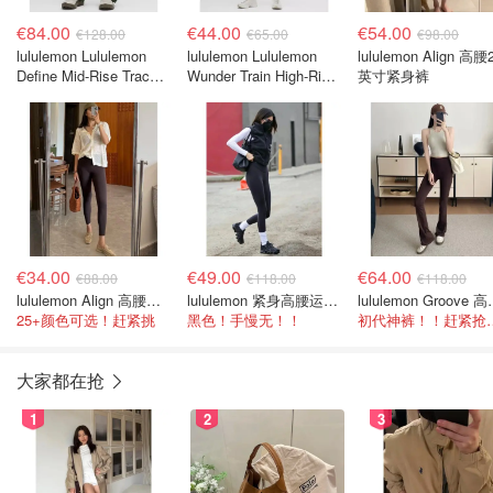
€84.00
€44.00
€54.00
€128.00
€65.00
€98.00
lululemon Lululemon
lululemon Lululemon
lululemon Align 高腰
Define Mid-Rise Track
Wunder Train High-Rise
英寸紧身裤
Pant Luon 运动长裤
6英寸短裤 彩虹
€34.00
€49.00
€64.00
€88.00
€118.00
€118.00
lululemon Align 高腰九分裤 23英寸
lululemon 紧身高腰运动裤 25''
lululemo
25+颜色可选！赶紧挑
黑色！手慢无！！
初代神裤！
大家都在抢
1
2
3