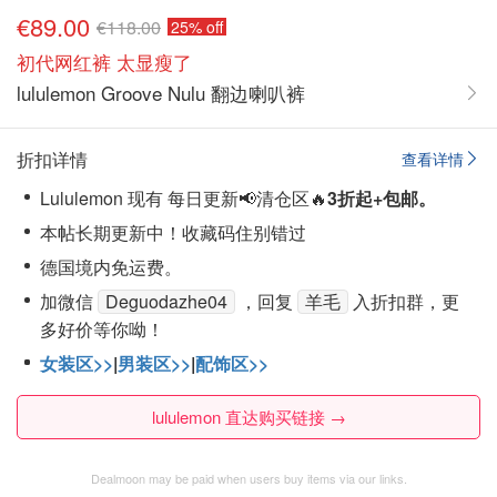
€89.00
€118.00
25% off
初代网红裤 太显瘦了
lululemon Groove Nulu 翻边喇叭裤
折扣详情
查看详情
Lululemon 现有 每日更新📢清仓区🔥
3折起+包邮。
本帖长期更新中！收藏码住别错过
德国境内免运费。
加微信
Deguodazhe04
，回复
羊毛
入折扣群，更
多好价等你呦！
女装区>>
|
男装区>>
|
配饰区>>
lululemon 直达购买链接 →
Dealmoon may be paid when users buy items via our links.