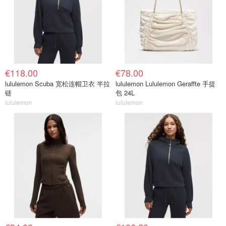
€118.00
€78.00
lululemon Scuba 宽松连帽卫衣 半拉
lululemon Lululemon Geraffte 手提
链
包 24L
lululemon
lululemon