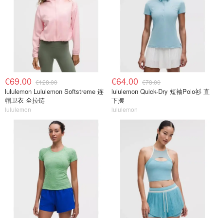
€69.00
€64.00
€128.00
€78.00
lululemon Lululemon Softstreme 连
lululemon Quick-Dry 短袖Polo衫 直
帽卫衣 全拉链
下摆
lululemon
lululemon