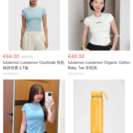
€44.00
€48.00
€58.00
lululemon Lululemon Courtside 有机
lululemon Lululemon Organic Cotton
棉拼色婴儿T恤
Baby Tee 学院风
lululemon
lululemon