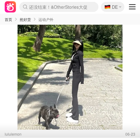
🇩🇪
还没结束！&OtherStories大促
DE
Boticinal 夏促开抢！
4折！lulu周四疯狂上新
Joybuy变相75折 随时失效
速领！Stanley独家85折
疑似霸哥！Camper额外叠85折
Zalando 奥莱闪促！每日更新
Moncler反季囤！5折起+叠9折
Coach Brooklyn仅€192
首页
抢好货
运动户外
lululemon
06-23