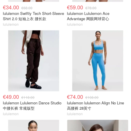
€34.00
€59.00
€68.00
€78.00
lululemon Swiftly Tech Short-Sleeve
lululemon Lululemon Ace
Shirt 2.0 短袖上衣 腰长款
Advantage 网眼网球背心
lululemon
lululemon
€49.00
€74.00
€118.00
€108.00
lululemon Lululemon Dance Studio
lululemon lululemon Align No Line
中腰长裤 常规版型
高腰裤 28英寸
lululemon
lululemon