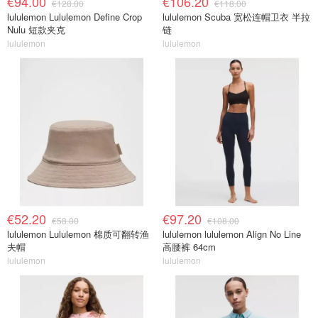
€94.00
€106.20
€128.00
€118.00
lululemon Lululemon Define Crop
lululemon Scuba 宽松连帽卫衣 半拉
Nulu 短款夹克
链
lululemon
lululemon
€52.20
€97.20
€58.00
€108.00
lululemon Lululemon 棉质可翻转渔
lululemon lululemon Align No Line
夫帽
高腰裤 64cm
lululemon
lululemon