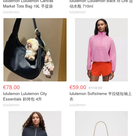
lululemon Lululemon Canvas
lululemon Lululemon Back to Life 运
Market Tote Bag 19L 手提袋
动水瓶 710ml
lululemon
lululemon
€78.00
€59.00
€118.00
lululemon Lululemon City
lululemon Softstreme 半拉链短袖上
Essentials 斜挎包 4升
衣
lululemon
lululemon