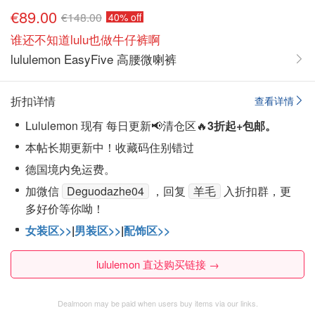
€89.00
€148.00
40% off
谁还不知道lulu也做牛仔裤啊
lululemon EasyFive 高腰微喇裤
折扣详情
查看详情
Lululemon 现有 每日更新📢清仓区🔥
3折起+包邮。
本帖长期更新中！收藏码住别错过
德国境内免运费。
加微信
Deguodazhe04
，回复
羊毛
入折扣群，更
多好价等你呦！
女装区>>
|
男装区>>
|
配饰区>>
lululemon 直达购买链接 →
Dealmoon may be paid when users buy items via our links.