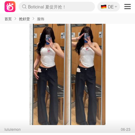
Boticinal 夏促开抢！
🇩🇪
4折！lulu周四疯狂上新
DE
还没结束！&OtherStories大促
Joybuy变相75折 随时失效
速领！Stanley独家85折
疑似霸哥！Camper额外叠85折
Zalando 奥莱闪促！每日更新
Moncler反季囤！5折起+叠9折
Coach Brooklyn仅€192
首页
抢好货
服饰
lululemon
06-23