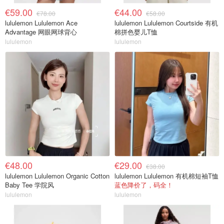
€59.00
€44.00
€78.00
€58.00
lululemon Lululemon Ace
lululemon Lululemon Courtside 有机
Advantage 网眼网球背心
棉拼色婴儿T恤
lululemon
lululemon
€48.00
€29.00
€38.00
lululemon Lululemon Organic Cotton
lululemon Lululemon 有机棉短袖T恤
Baby Tee 学院风
蓝色降价了，码全！
lululemon
lululemon