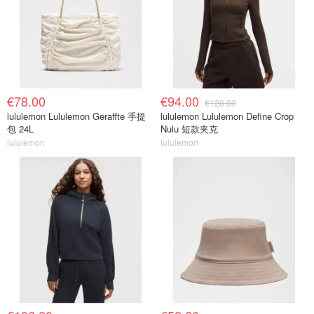
€78.00
€94.00
€128.00
lululemon Lululemon Geraffte 手提
lululemon Lululemon Define Crop
包 24L
Nulu 短款夹克
lululemon
lululemon