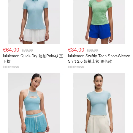
€64.00
€34.00
€78.00
€68.00
lululemon Quick-Dry 短袖Polo衫 直
lululemon Swiftly Tech Short-Sleeve
下摆
Shirt 2.0 短袖上衣 腰长款
lululemon
lululemon