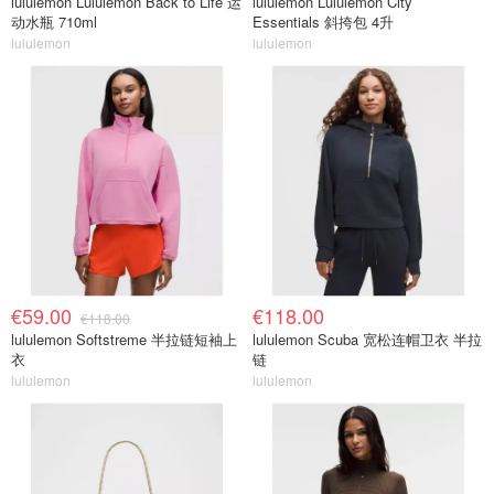
lululemon Lululemon Back to Life 运
lululemon Lululemon City
动水瓶 710ml
Essentials 斜挎包 4升
lululemon
lululemon
€59.00
€118.00
€118.00
lululemon Softstreme 半拉链短袖上
lululemon Scuba 宽松连帽卫衣 半拉
衣
链
lululemon
lululemon