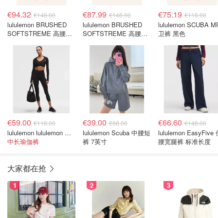
€94.32
€87.99
€75.19
€148.00
€148.00
€118.00
lululemon BRUSHED
lululemon BRUSHED
lululemon SCUBA M
SOFTSTREME 高腰阔
SOFTSTREME 高腰阔
卫裤 黑色
腿卫裤 紫色
腿卫裤 奶油色
€59.00
€39.00
€66.60
€118.00
€88.00
€148.00
lululemon lululemon Glow Up 超高腰九分裤 23英寸
lululemon Scuba 中腰短
lululemon EasyFive
中长瑜伽裤
裤 7英寸
腰宽腿裤 标准长度
大家都在抢
1
2
3