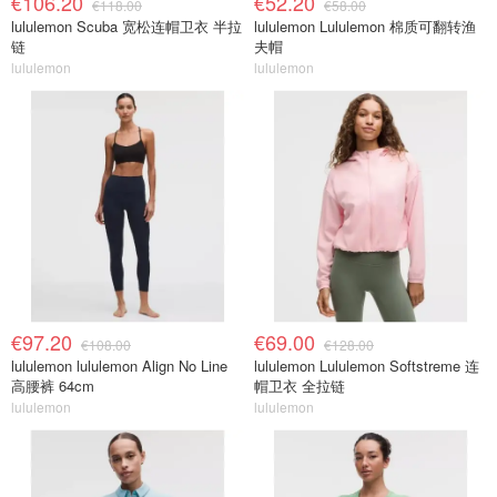
€106.20
€52.20
€118.00
€58.00
lululemon Scuba 宽松连帽卫衣 半拉
lululemon Lululemon 棉质可翻转渔
链
夫帽
lululemon
lululemon
€97.20
€69.00
€108.00
€128.00
lululemon lululemon Align No Line
lululemon Lululemon Softstreme 连
高腰裤 64cm
帽卫衣 全拉链
lululemon
lululemon