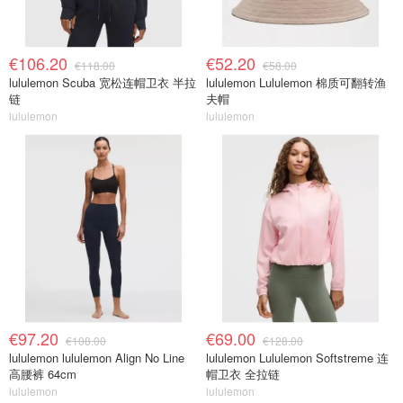
€106.20
€52.20
€118.00
€58.00
lululemon Scuba 宽松连帽卫衣 半拉
lululemon Lululemon 棉质可翻转渔
链
夫帽
lululemon
lululemon
€97.20
€69.00
€108.00
€128.00
lululemon lululemon Align No Line
lululemon Lululemon Softstreme 连
高腰裤 64cm
帽卫衣 全拉链
lululemon
lululemon