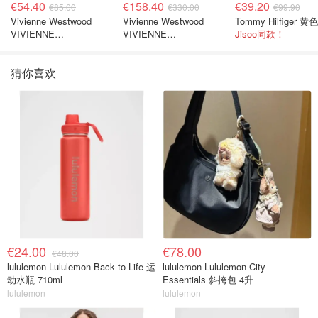
€54.40
€158.40
€39.20
€85.00
€330.00
€99.90
Vivienne Westwood
Vivienne Westwood
VIVIENNE
VIVIENNE
Jisoo同款！
WESTWOOD Nano
WESTWOOD 'Bea' 短款
Solitaire 耳环
开衫
猜你喜欢
€24.00
€78.00
€48.00
lululemon Lululemon Back to Life 运
lululemon Lululemon City
动水瓶 710ml
Essentials 斜挎包 4升
lululemon
lululemon