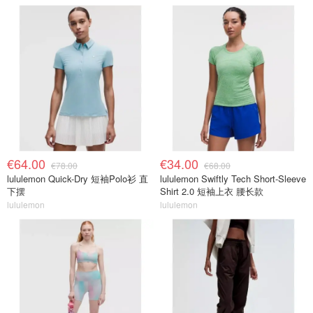
€64.00
€34.00
€78.00
€68.00
lululemon Quick-Dry 短袖Polo衫 直
lululemon Swiftly Tech Short-Sleeve
下摆
Shirt 2.0 短袖上衣 腰长款
lululemon
lululemon