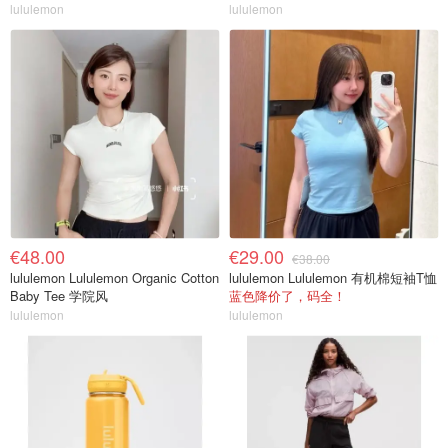
lululemon
lululemon
€48.00
€29.00
€38.00
lululemon Lululemon Organic Cotton
lululemon Lululemon 有机棉短袖T恤
Baby Tee 学院风
蓝色降价了，码全！
lululemon
lululemon