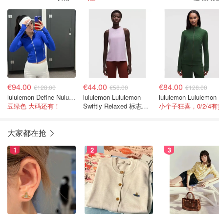
黑色
€94.00
€44.00
€84.00
€128.00
€58.00
€128.00
lululemon Define Nulu 短夹克
lululemon Lululemon
lulu
豆绿色 大码还有！
Swiftly Relaxed 标志背
小个子狂喜，0/2/4有
心
大家都在抢
1
2
3