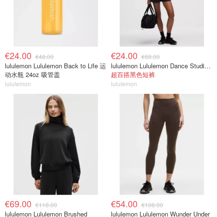
€24.00
€24.00
€48.00
€68.00
lululemon Lululemon Back to Life 运
lululemon Lululemon Dance Studio 高腰短裤 3.5英寸
动水瓶 24oz 吸管盖
超百搭黑色短裤
lululemon
lululemon
€69.00
€54.00
€118.00
€108.00
lululemon Lululemon Brushed
lululemon Lululemon Wunder Under