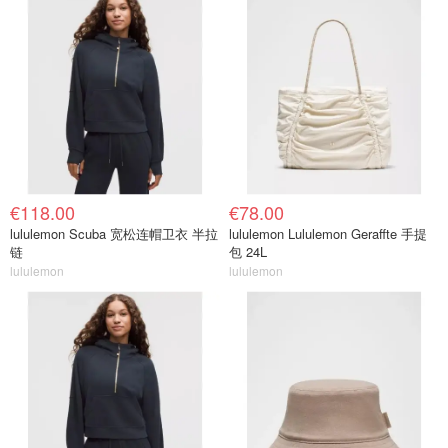
€118.00
€78.00
lululemon Scuba 宽松连帽卫衣 半拉
lululemon Lululemon Geraffte 手提
链
包 24L
lululemon
lululemon