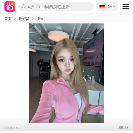
🇩🇪
4折！lulu周四疯狂上新
DE
Boticinal 夏促开抢！
还没结束！&OtherStories大促
Joybuy变相75折 随时失效
速领！Stanley独家85折
疑似霸哥！Camper额外叠85折
Zalando 奥莱闪促！每日更新
Moncler反季囤！5折起+叠9折
Coach Brooklyn仅€192
首页
抢好货
服饰
lululemon
06-23