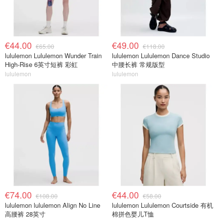
€44.00
€49.00
€65.00
€118.00
lululemon Lululemon Wunder Train
lululemon Lululemon Dance Studio
High-Rise 6英寸短裤 彩虹
中腰长裤 常规版型
lululemon
lululemon
€74.00
€44.00
€108.00
€58.00
lululemon lululemon Align No Line
lululemon Lululemon Courtside 有机
高腰裤 28英寸
棉拼色婴儿T恤