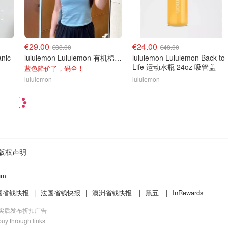
€29.00
€24.00
€38.00
€48.00
anic
lululemon Lululemon 有机棉短袖T恤
lululemon Lululemon Back to
Life 运动水瓶 24oz 吸管盖
蓝色降价了，码全！
lululemon
lululemon
版权声明
um
国省钱快报
|
法国省钱快报
|
澳洲省钱快报
|
黑五
|
InRewards
核实后发布折扣广告
uy through links