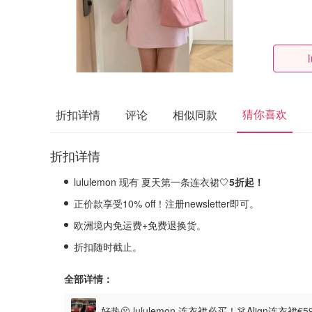
猜你喜欢
折扣详情
评论
相似同款
折扣详情
lululemon 现有 夏天第一条连衣裙🤍
5折起！
正价款享受10% off！注册newsletter即可。
欧洲境内免运费+免费退换货。
折扣随时截止。
全部详情：
好热🫠 lululemon 连衣裙必买！👗Align连衣裙€