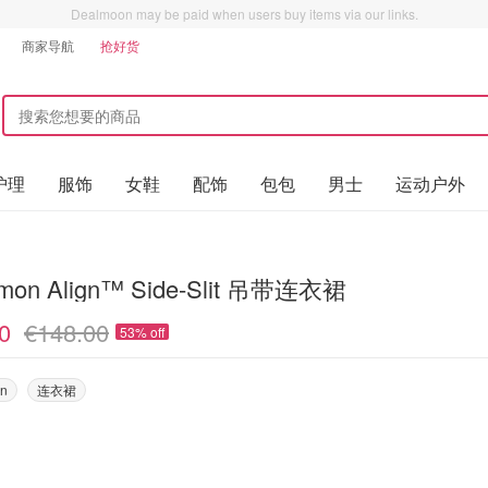
Dealmoon may be paid when users buy items via our links.
商家导航
抢好货
护理
服饰
女鞋
配饰
包包
男士
运动户外
lemon Align™ Side-Slit 吊带连衣裙
0
€148.00
53% off
on
连衣裙