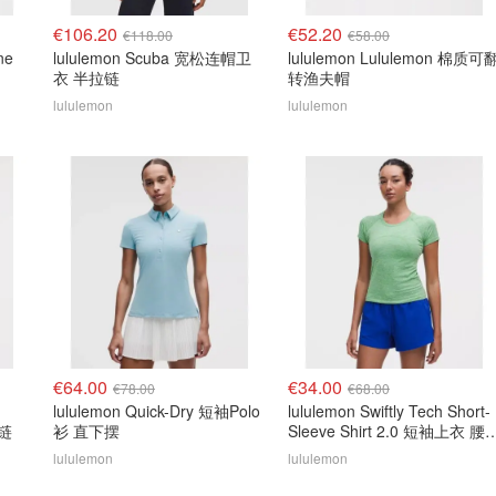
€106.20
€52.20
€118.00
€58.00
ne
lululemon Scuba 宽松连帽卫
lululemon Lululemon 棉质可
衣 半拉链
转渔夫帽
lululemon
lululemon
€64.00
€34.00
€78.00
€68.00
lululemon Quick-Dry 短袖Polo
lululemon Swiftly Tech Short-
拉链
衫 直下摆
Sleeve Shirt 2.0 短袖上衣 腰
款
lululemon
lululemon