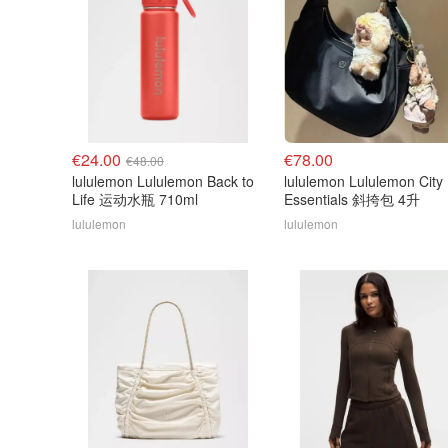
€24.00
€78.00
€48.00
lululemon Lululemon Back to
lululemon Lululemon City
Life 运动水瓶 710ml
Essentials 斜挎包 4升
lululemon
lululemon