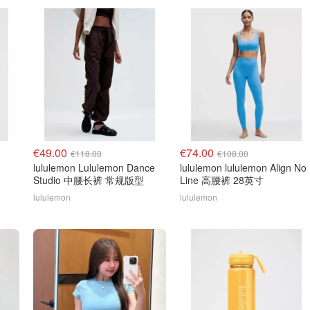
€49.00
€74.00
€118.00
€108.00
lululemon Lululemon Dance
lululemon lululemon Align No
Studio 中腰长裤 常规版型
Line 高腰裤 28英寸
lululemon
lululemon