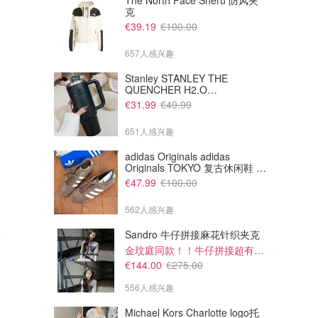
The North Face Sheru 防风夹
克
€39.19
€100.00
657人感兴趣
Stanley STANLEY THE
QUENCHER H2.O
FLOWSTATE 保温杯 1.18L 黑
€31.99
€49.99
色
651人感兴趣
adidas Originals adidas
Originals TOKYO 复古休闲鞋 深
棕色
€47.99
€100.00
562人感兴趣
Sandro 牛仔拼接麻花针织夹克
金玟庭同款！！牛仔拼接超有层次感
€144.00
€275.00
556人感兴趣
Michael Kors Charlotte logo托