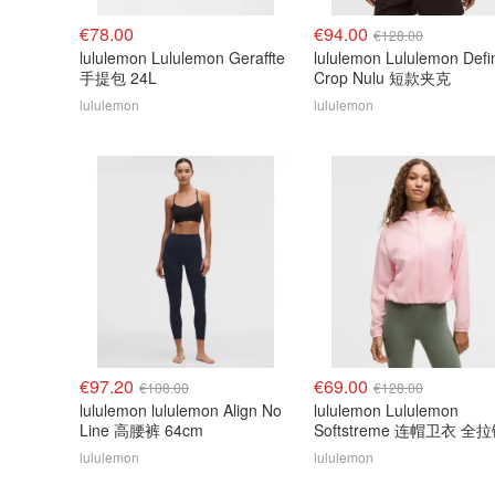
€78.00
€94.00
€128.00
lululemon Lululemon Geraffte
lululemon Lululemon Defi
手提包 24L
Crop Nulu 短款夹克
lululemon
lululemon
€97.20
€69.00
€108.00
€128.00
lululemon lululemon Align No
lululemon Lululemon
Line 高腰裤 64cm
Softstreme 连帽卫衣 全
lululemon
lululemon