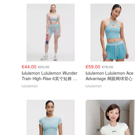
€44.00
€59.00
€65.00
€78.00
lululemon Lululemon Wunder
lululemon Lululemon Ace
Train High-Rise 6英寸短裤 彩
Advantage 网眼网球背心
虹
lululemon
lululemon