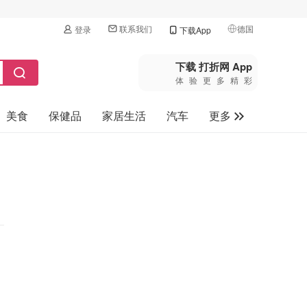
联系我们
德国
登录
下载App
🇺🇸
美国
下载 打折网 App
体验更多精彩
🇨🇳
中国
美食
保健品
家居生活
汽车
更多
🇨🇦
加拿大
🇬🇧
家电数码
英国
母婴玩具
🇩🇪
德国
旅游
🇫🇷
法国
🇮🇹
意大利
🇦🇺
澳洲
🇳🇿
新西兰