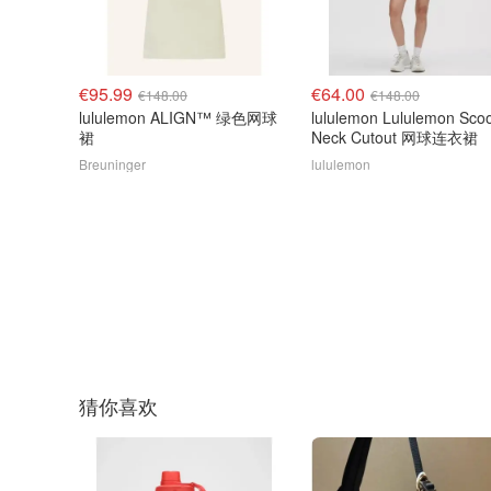
€95.99
€64.00
€148.00
€148.00
lululemon ALIGN™ 绿色网球
lululemon Lululemon Sco
裙
Neck Cutout 网球连衣裙
Breuninger
lululemon
猜你喜欢