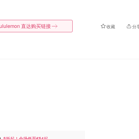
lululemon
直达购买链接
收藏
分
59
5折起！全场低至€54起