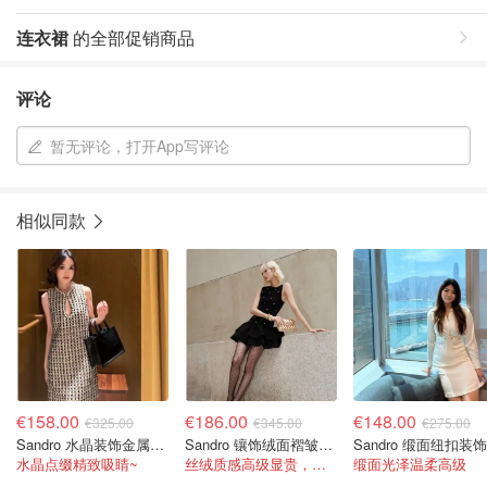
连衣裙
的全部促销商品
评论
暂无评论，打开App写评论
相似同款
€158.00
€186.00
€148.00
€325.00
€345.00
€275.00
Sandro 水晶装饰金属感斜纹迷你连衣裙
Sandro 镶饰绒面褶皱迷你连衣裙
水晶点缀精致吸睛~
丝绒质感高级显贵，荷叶边设计灵动又浪漫
缎面光泽温柔高级