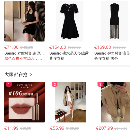
€71.00
€154.00
€169.00
€195.00
€295.00
€325.00
Sandro 罗纹针织迷你连衣裙 黑色
Sandro 镶水晶天鹅绒露
Sandro 弹力针织流
黑色百搭不挑场合，迷你裙长度显腿长！
背连衣裙
长连衣裙 黑色
大家都在抢
1
2
3
€11.99
€55.99
€207.99
€46.00
€139.99
€375.00