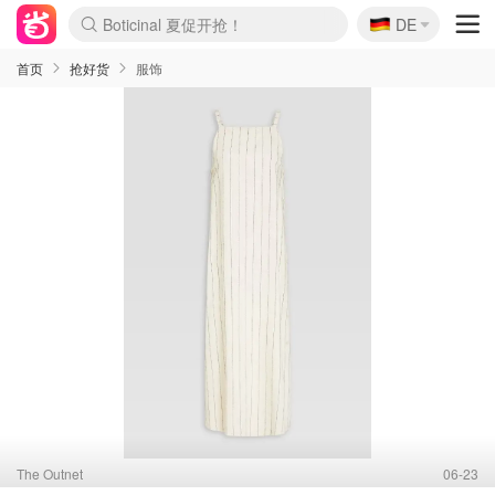
🇩🇪
4折！lulu周四疯狂上新
DE
Boticinal 夏促开抢！
还没结束！&OtherStories大促
Joybuy变相75折 随时失效
速领！Stanley独家85折
疑似霸哥！Camper额外叠85折
Zalando 奥莱闪促！每日更新
Moncler反季囤！5折起+叠9折
Coach Brooklyn仅€192
首页
抢好货
服饰
The Outnet
06-23