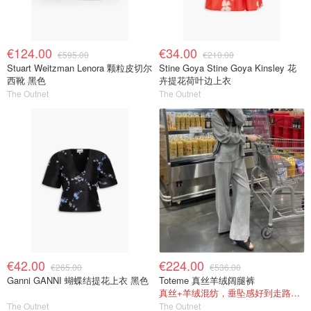
€124.00
€34.00
€595.00
€210.00
Stuart Weitzman Lenora 颗粒皮切尔
Stine Goya Stine Goya Kinsley 花
西靴 黑色
卉提花荷叶边上衣
The Outnet
The Outnet
€42.00
€224.00
€265.00
€536.00
Ganni GANNI 蝴蝶结提花上衣 黑色
Toteme 真丝羊绒阔腿裤
真丝+羊绒混纺，垂坠感好到走路带风
The Outnet
The Outnet