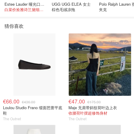
Estee Lauder 哑光口红 double or nothing色号
UGG UGG ELEA 女士
Polo Ralph Lauren
白菜价捡雅诗兰黛细管！薄涂没毛病
棕色毛绒凉拖
夹克
猜你喜欢
€66.00
€47.00
€436.00
€175.00
Loulou Studio Frano 缎面芭蕾平底
Maje 无肩带斜纹荷叶边上衣
鞋
收腰荷叶摆超修饰身材
The Outnet
The Outnet