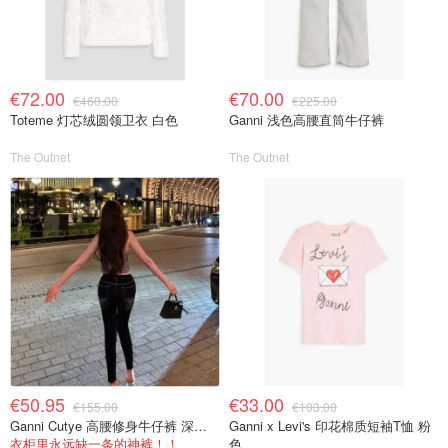
€72.00
€70.00
€460.00
€225.00
Toteme 灯芯绒圆领卫衣 白色
Ganni 浅色高腰直筒牛仔裤
The Outnet
The Outnet
€50.95
€33.00
€155.00
€103.00
Ganni Cutye 高腰修身牛仔裤 深蓝色
Ganni x Levi's 印花棉质短袖T恤 粉
衣柜里永远缺一条的神裤！！
色